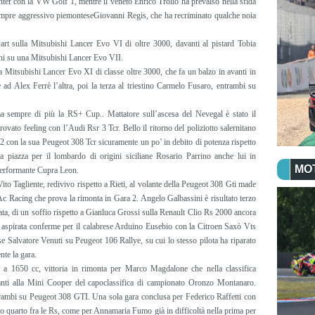
nter con la VW Golf 1, mentre il veneto Enrico Trolio ha prevalso nella sfida
sempre aggressivo piemonteseGiovanni Regis, che ha recriminato qualche noia
rt sulla Mitsubishi Lancer Evo VI di oltre 3000, davanti al pistard Tobia
ni su una Mitsubishi Lancer Evo VII.
 Mitsubishi Lancer Evo XI di classe oltre 3000, che fa un balzo in avanti in
 ad Alex Ferrè l’altra, poi la terza al triestino Carmelo Fusaro, entrambi su
a sempre di più la RS+ Cup.. Mattatore sull’ascesa del Nevegal è stato il
ovato feeling con l’Audi Rsr 3 Tcr. Bello il ritorno del poliziotto salernitano
 2 con la sua Peugeot 308 Tcr sicuramente un po’ in debito di potenza rispetto
za piazza per il lombardo di origini siciliane Rosario Parrino anche lui in
MO
 performante Cupra Leon.
ito Tagliente, redivivo rispetto a Rieti, al volante della Peugeot 308 Gti made
 Racing che prova la rimonta in Gara 2. Angelo Galbassini è risultato terzo
ata, di un soffio rispetto a Gianluca Grossi sulla Renault Clio Rs 2000 ancora
s aspirata conferme per il calabrese Arduino Eusebio con la Citroen Saxò Vts
se Salvatore Venuti su Peugeot 106 Rallye, su cui lo stesso pilota ha riparato
nte la gara.
o a 1650 cc, vittoria in rimonta per Marco Magdalone che nella classifica
nti alla Mini Cooper del capoclassifica di campionato Oronzo Montanaro.
trambi su Peugeot 308 GTI. Una sola gara conclusa per Federico Raffetti con
mo quarto fra le Rs, come per Annamaria Fumo già in difficoltà nella prima per