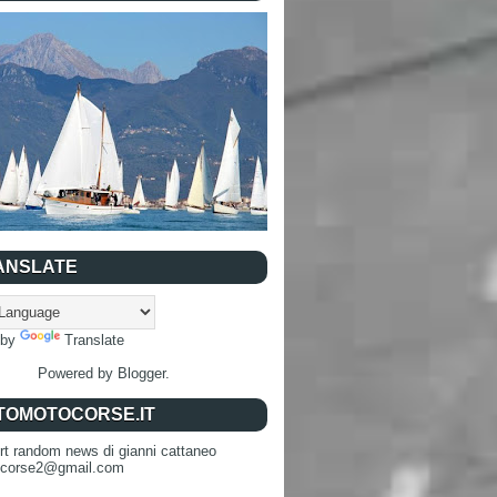
ANSLATE
 by
Translate
Powered by
Blogger
.
TOMOTOCORSE.IT
rt random news di gianni cattaneo
ocorse2@gmail.com