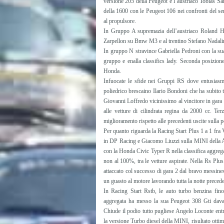
versione 205 della Peugeot e l’austriaco Tobias Sa
della 1600 con le Peugeot 106 nei confronti del 
al propulsore.
In Gruppo A supremazia dell’austriaco Roland Ha
Zarpellon su Bmw M3 e al trentino Stefano Nadali
In gruppo N stravince Gabriella Pedroni con la sua
gruppo e enalla classifics lady. Seconda posizione
Honda.
Infuocate le sfide nei Gruppi RS dove entusiasm
poliedrico brescaino Ilario Bondoni che ha subito tr
Giovanni Loffredo vicinissimo al vincitore in gara
alle vetture di cilindrata regina da 2000 cc. Ter
miglioramento rispetto alle precedenti uscite sulla
Per quanto riguarda la Racing Start Plus 1 a 1 fra V
in DP Racing e Giacomo Liuzzi sulla MINI della Ac
con la Honda Civic Typer R nella classifica aggreg
non al 100%, tra le vetture aspirate. Nella Rs Plu
attaccato col successo di gara 2 dal bravo messine
un guasto al motore lavorando tutta la notte precede
In Racing Start Rstb, le auto turbo benzina fin
aggregata ha messo la sua Peugeot 308 Gti dava
Chiude il podio tutto pugliese Angelo Loconte en
la versione Turbo diesel della MINI, risultato otti