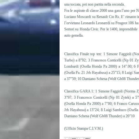
una toccata, poi non partita nella seconda.
Fra le aspirate di classe 2000 una gara l’uno per
Luciano Moscardi su Renault Cio Rs. E’ rimasto in
l’orvietano Leonardo Leonarrdi su Peugeot 106 ha all
Sertori su Honda Civic. Per le 1400, imprendibile 
auto gemella.
Classifica Finale top ten: 1 Simone Faggioli (
Turbo) a 8”92; 3 Francesco Conticelli (Np 01 Zy
Lombardi (Osella Honda Pa 2000) a 14”.00; 6 
(Osella Pa. 21 Jrb Hayabusa) a 25”15; 8 Luigi Sa
a 37”59; 10 Damiano Schena (Wolf Gb08 Thunder
Classifica GARA 1: 1 Simone Faggioli (Norma Zy
3”97; 3 Francesco Conticelli (Np 01 Zytek) a 5
(Osella Honda Pa 2000) a 7”00; 6 Franco Caruso
Jrb Hayabusa) a 13”24; 8 Luigi Sambuco (Osella 
Damiano Schena (Wolf Gb08 Thunder) a 20”10
(Ufficio Stampa C.I.V.M.)