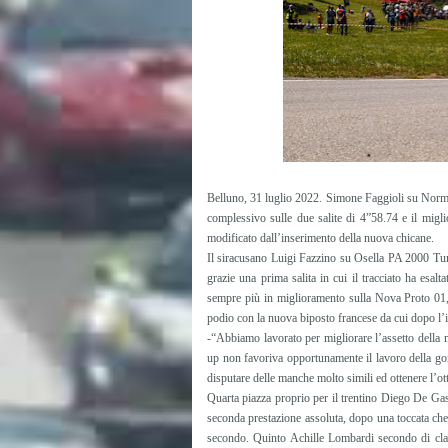
Belluno, 31 luglio 2022. Simone Faggioli su Norm
complessivo sulle due salite di 4”58.74 e il migli
modificato dall’inserimento della nuova chicane.
Il siracusano Luigi Fazzino su Osella PA 2000 Tur
grazie una prima salita in cui il tracciato ha esalt
sempre più in miglioramento sulla Nova Proto 01, c
podio con la nuova biposto francese da cui dopo l’
-“Abbiamo lavorato per migliorare l’assetto della 
up non favoriva opportunamente il lavoro della gom
disputare delle manche molto simili ed ottenere l’ott
Quarta piazza proprio per il trentino Diego De Gas
seconda prestazione assoluta, dopo una toccata che 
secondo. Quinto Achille Lombardi secondo di clas