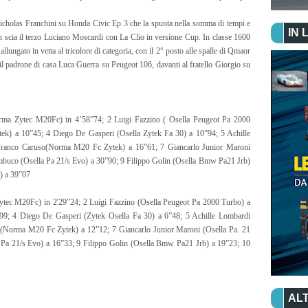
 Nicholas Franchini su Honda Civic Ep 3 che la spunta nella somma di tempi e
IN 
 scia il terzo Luciano Moscardi con La Clio in versione Cup. In classe 1600
ungato in vetta al tricolore di categoria, con il 2° posto alle spalle di Qmaor
il padrone di casa Luca Guerra su Peugeot 106, davanti al fratello Giorgio su
Norma Zytec M20Fc) in 4’58”74; 2 Luigi Fazzino ( Osella Peugeot Pa 2000
tek) a 10”45; 4 Diego De Gasperi (Osella Zytek Fa 30) a 10”94; 5 Achille
Franco Caruso(Norma M20 Fc Zytek) a 16”61; 7 Giancarlo Junior Maroni
mbuco (Osella Pa 21/s Evo) a 30”90; 9 Filippo Golin (Osella Bmw Pa21 Jrb)
) a 39”07
tec M20Fc) in 2'29”24; 2 Luigi Fazzino (Osella Peugeot Pa 2000 Turbo) a
”99; 4 Diego De Gasperi (Zytek Osella Fa 30) a 6”48; 5 Achille Lombardi
(Norma M20 Fc Zytek) a 12”12; 7 Giancarlo Junior Maroni (Osella Pa. 21
Pa 21/s Evo) a 16”33; 9 Filippo Golin (Osella Bmw Pa21 Jrb) a 19”23; 10
ALT