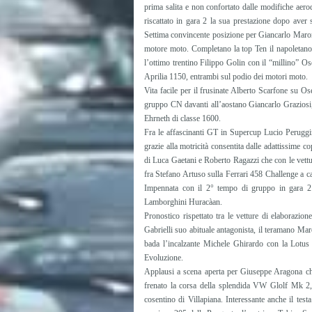
prima salita e non confortato dalle modifiche aer
riscattato in gara 2 la sua prestazione dopo aver
Settima convincente posizione per Giancarlo Maron
motore moto. Completano la top Ten il napoletano
l’ottimo trentino Filippo Golin con il “millino”
Aprilia 1150, entrambi sul podio dei motori moto.
Vita facile per il frusinate Alberto Scarfone su 
gruppo CN davanti all’aostano Giancarlo Graziosi
Ehrneth di classe 1600.
Fra le affascinanti GT in Supercup Lucio Peruggini
grazie alla motricità consentita dalle adattissime c
di Luca Gaetani e Roberto Ragazzi che con le vettu
fra Stefano Artuso sulla Ferrari 458 Challenge a 
Impennata con il 2° tempo di gruppo in gara 2 p
Lamborghini Huracàan.
Pronostico rispettato tra le vetture di elaborazi
Gabrielli suo abituale antagonista, il teramano 
bada l’incalzante Michele Ghirardo con la Lotus 
Evoluzione.
Applausi a scena aperta per Giuseppe Aragona che,
frenato la corsa della splendida VW Glolf Mk 2,
cosentino di Villapiana. Interessante anche il tes