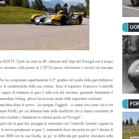
UOM
a M20 FC Zytek ha vinto la 48^ edizione dell’Alpe del Nevegal con il tempo
or riscontro sulla prima di 2’29”24 nuovo riferimento e record sul tracciato
bo ha conquistato caparbiamente il 2° gradino del podio della gara bellunese
ato le caratteristiche della sua vettura. Terzo il trapanese Francesco Conticelli
apace di rimanere in gara 2 sulla scia del vincitore, gustando finalmente il
immediato feeling, adesso ha ricevuto anche delle importanti conferme.
FO
macchina dopo le prove - ha spiegato Faggioli - ci siamo resi conto che il set
me Pirelli, per cui abbiamo fatto delle modifiche che ci hanno consentito di
imo risultato e finalmente la vittoria anche sul Nevegal”-.
peri che in gara due pareggia al centesimo con Conticelli, facendo segnare la
lo aveva penalizzato in gara 1, mettendolo fuori dai primi tre per 3 decimi di
se 2000 con la sua Osella, un po’ in difficoltà per qualche sbavatura nella