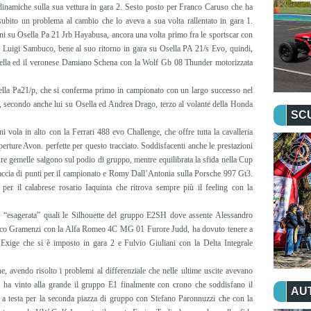
odinamiche sulla sua vettura in gara 2. Sesto posto per Franco Caruso che ha
 subito un problema al cambio che lo aveva a sua volta rallentato in gara 1.
i su Osella Pa 21 Jrb Hayabusa, ancora una volta primo fra le sportscar con
 Luigi Sambuco, bene al suo ritorno in gara su Osella PA 21/s Evo, quindi,
 Osella ed il veronese Damiano Schena con la Wolf Gb 08 Thunder motorizzata
Osella Pa21/p, che si conferma primo in campionato con un largo successo nel
, secondo anche lui su Osella ed Andrea Drago, terzo al volante della Honda
SC
 vola in alto con la Ferrari 488 evo Challenge, che offre tutta la cavalleria
operture Avon. perfette per questo tracciato. Soddisfacenti anche le prestazioni
re gemelle salgono sul podio di gruppo, mentre equilibrata la sfida nella Cup
caccia di punti per il campionato e Romy Dall’Antonia sulla Porsche 997 Gt3.
er il calabrese rosario Iaquinta che ritrova sempre più il feeling con la
one “esagerata” quali le Silhouette del gruppo E2SH dove assente Alessandro
Marco Gramenzi con la Alfa Romeo 4C MG 01 Furore Judd, ha dovuto tenere a
Exige che si è imposto in gara 2 e Fulvio Giuliani con la Delta Integrale
 avendo risolto i problemi al differenziale che nelle ultime uscite avevano
 ha vinto alla grande il gruppo E1 finalmente con crono che soddisfano il
AU
ta a testa per la seconda piazza di gruppo con Stefano Paronnuzzi che con la