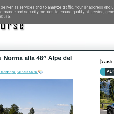
deliver its services and to analyze traffic. Your IP address and 
formance and security metrics to ensure quality of service, gen
abuse.
su Norma alla 48^ Alpe del
AU
tà montagna
,
Velocità Salita