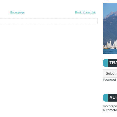
Home page
Post più vecchio
TR
Powered
AU
motorspo
automot