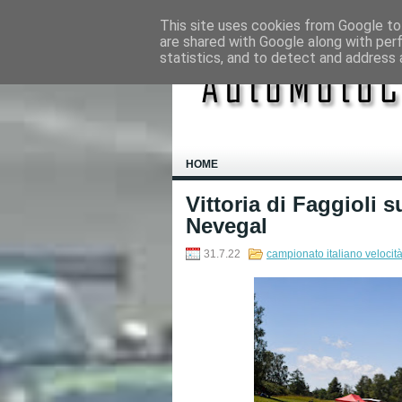
This site uses cookies from Google to 
are shared with Google along with per
statistics, and to detect and address 
HOME
Vittoria di Faggioli 
Nevegal
31.7.22
campionato italiano veloci