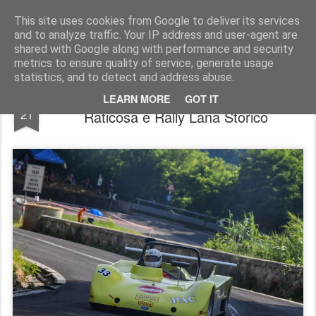
AutoMotoCorse.
Motorsport Random News 280912
This site uses cookies from Google to deliver its services
and to analyze traffic. Your IP address and user-agent are
shared with Google along with performance and security
metrics to ensure quality of service, generate usage
statistics, and to detect and address abuse.
Scuderia Palladio Historic: Bologna –
JUN
LEARN MORE
GOT IT
21
Raticosa e Rally Lana Storico