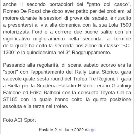
anche il secondo portacolori del "gatto col casco", 
Romeo De Rossi che dopo aver patito per dei problemi al 
motore durante le sessioni di prova del sabato, è riuscito 
a presentarsi al via alla domenica con la sua Lola T590 
motorizzata Ford e a correre due buone salite con un 
significativo miglioramento nella seconda, al termine 
della quale ha colto la seconda posizione di classe "BC-
1300" e la quindicesima nel 3° Raggruppamento.
Passando alla regolarità, di scena sabato scorso era la 
"sport" con l'appuntamento del Rally Lana Storico, gara 
valevole quale sesto round del Trofeo Tre Regioni; il gara 
a Biella per la Scuderia Palladio Historic erano Gianluigi 
Falcone ed Erika Balboni con la consueta Toyota Celica 
ST185 con la quale hanno colto la quinta posizione 
assoluta e la terza nel trofeo. 
Foto ACI Sport 
Postato
21st June 2022
da
gc