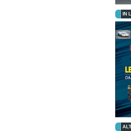
IN 
ALT