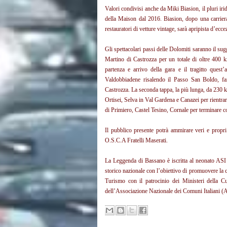
Valori condivisi anche da Miki Biasion, il pluri i
della Maison dal 2016.
Biasion, dopo una carrier
restauratori di vetture vintage, sarà apripista d’ecce
Gli spettacolari passi delle Dolomiti saranno il su
Martino di Castrozza per un totale di oltre 400 
partenza e arrivo della gara e il tragitto ques
Valdobbiadene risalendo il Passo San Boldo, fam
Castrozza. La seconda tappa, la più lunga, da 230 km
Ortisei, Selva in Val Gardena e Canazei per rientrar
di Primiero, Castel Tesino, Cornale per terminare co
Il pubblico presente potrà ammirare veri e propri 
O.S.C.A Fratelli Maserati.
La Leggenda di Bassano è iscritta al neonato ASI 
storico nazionale con l’obiettivo di promuovere la c
Turismo con il patrocinio dei Ministeri della Cu
dell’Associazione Nazionale dei Comuni Italiani 