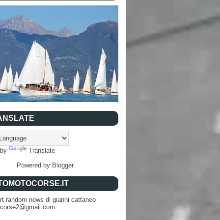
ANSLATE
 by
Translate
Powered by
Blogger
.
TOMOTOCORSE.IT
rt random news di gianni cattaneo
ocorse2@gmail.com