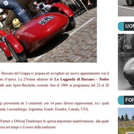
UOM
1, Bassano del Grappa si prepara ad accogliere un nuovo appuntamento con il
auto d’epoca. La 27esima edizione de
La Leggenda di Bassano – Trofeo
 alle auto Sport-Barchetta costruite fino al 1960 in programma dal 23 al 26
FO
gi provenienti da 3 continenti con 14 paesi diversi rappresentati, tra i quali
landa, Lussemburgo, Argentina, Israele, Ecuador, Canada, USA.
artner e Official Timekeeper di questa importante manifestazione, alla quale
ra nel tempo e il senso della tradizione.