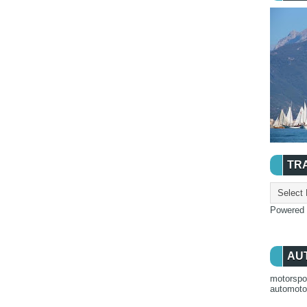
TR
Powered
AU
motorspo
automot