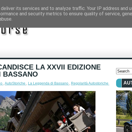
deliver its services and to analyze traffic. Your IP address and 
formance and security metrics to ensure quality of service, gen
abuse.
ANDISCE LA XXVII EDIZIONE
I BASSANO
AU
no
,
AutoStoriche
,
La Leggenda di Bassano
,
Regolarità Autostoriche