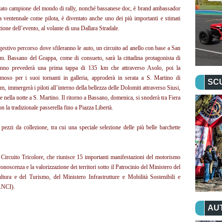
ridato campione del mondo di rally, nonché bassanese doc, è brand ambassador
a ventennale come pilota, è diventato anche uno dei più importanti e stimati
zione dell’evento, al volante di una Dallara Stradale.
ggestivo percorso dove sfileranno le auto, un circuito ad anello con base a San
km. Bassano del Grappa, come di consueto, sarà la cittadina protagonista di
t’anno prevederà una prima tappa di 135 km che attraverso Asolo, poi la
oso per i suoi tornanti in galleria, approderà in serata a S. Martino di
SC
, immergerà i piloti all’interno della bellezza delle Dolomiti attraverso Siusi,
e nella notte a S. Martino. Il ritorno a Bassano, domenica, si snoderà tra Fiera
n la tradizionale passerella fino a Piazza Libertà.
pezzi da collezione, tra cui una speciale selezione delle più belle barchette
Circuito Tricolore, che riunisce 15 importanti manifestazioni del motorismo
onoscenza e la valorizzazione dei territori sotto il Patrocinio del Ministero del
ltura e del Turismo, del Ministero Infrastrutture e Mobilità Sostenibili e
(ANCI).
AU