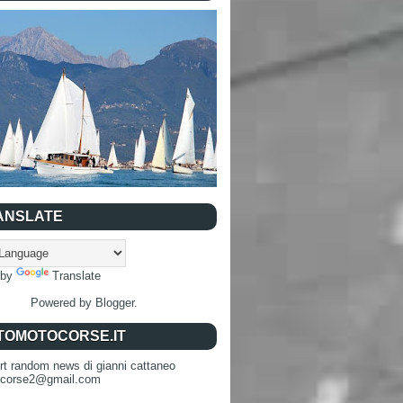
ANSLATE
 by
Translate
Powered by
Blogger
.
TOMOTOCORSE.IT
rt random news di gianni cattaneo
ocorse2@gmail.com