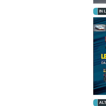
IN 
ALT