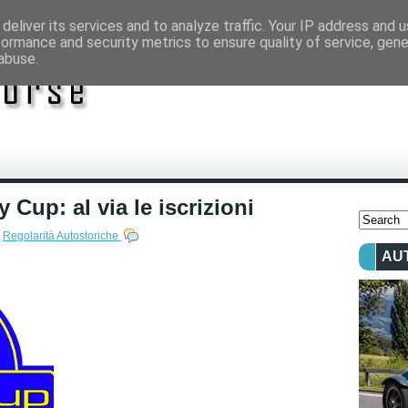
deliver its services and to analyze traffic. Your IP address and 
formance and security metrics to ensure quality of service, gen
abuse.
 Cup: al via le iscrizioni
,
Regolarità Autostoriche
AU