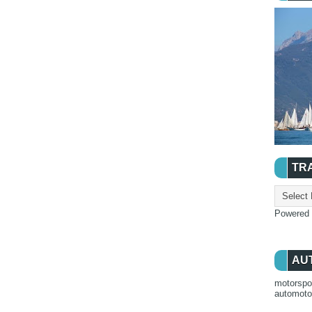
TR
Powered
AU
motorspo
automot