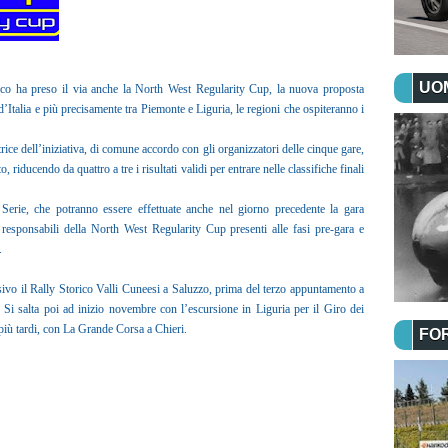
UOM
orico ha preso il via anche la North West Regularity Cup, la nuova proposta
 d’Italia e più precisamente tra Piemonte e Liguria, le regioni che ospiteranno i
ce dell’iniziativa, di comune accordo con gli organizzatori delle cinque gare,
riducendo da quattro a tre i risultati validi per entrare nelle classifiche finali
a Serie, che potranno essere effettuate anche nel giorno precedente la gara
esponsabili della North West Regularity Cup presenti alle fasi pre-gara e
.
ivo il Rally Storico Valli Cuneesi a Saluzzo, prima del terzo appuntamento a
. Si salta poi ad inizio novembre con l’escursione in Liguria per il Giro dei
più tardi, con La Grande Corsa a Chieri.
FO