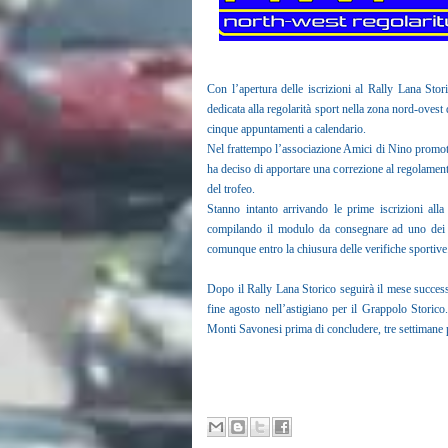
Con l’apertura delle iscrizioni al Rally Lana St
dedicata alla regolarità sport nella zona nord-ovest
cinque appuntamenti a calendario.
Nel frattempo l’associazione Amici di Nino promotri
ha deciso di apportare una correzione al regolamento, 
del trofeo.
Stanno intanto arrivando le prime iscrizioni all
compilando il modulo da consegnare ad uno dei r
comunque entro la chiusura delle verifiche sportive
Dopo il Rally Lana Storico seguirà il mese success
fine agosto nell’astigiano per il Grappolo Storico
Monti Savonesi prima di concludere, tre settimane 