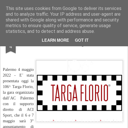
AutoMotoCorse.
Motorsport Random News 280912
This site uses cookies from Google to deliver its services
and to analyze traffic. Your IP address and user-agent are
shared with Google along with performance and security
metrics to ensure quality of service, generate usage
statistics, and to detect and address abuse.
MAY
LEARN MORE
GOT IT
Ecco la 106^ Targa Florio
4
Palermo 4 maggio
2022 - E’ stata
presentata oggi la
106^ Targa Florio,
la gara organizzata
dall’AC Palermo
con il supporto
diretto di ACI
Sport, che il 6 e 7
maggio sarà 3°
appuntamento di