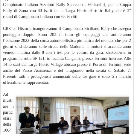
Campionato Italiano Assoluto Rally Sparco con 60 iscritti, poi la Coppa
Rally di Zona con 80 iscritti e la Targa Florio Historic Rally che è 3°
round di Campionato Italiano con 63 iscritti.
CRZ ed Historic inaugureranno il Campionato Siciliano Rally che assegna
punteggio doppio. Sono 203 in tutto gli equipaggi che animeranno
l’edizione 2022 della corsa automobilistica più antica del mondo, che per 2
giorni si sfideranno sulle strade delle Madonie. I motori si accenderanno
venerdì mattina dalle 8 con i test per le vetture da gara, shakedown, in
programma sulla SP 121, in località Cangemi, presso Termini Imerese. Alle
14 lo start dal Targa Florio Village ubicato presso il Porto di Termini, sede
anche del Parco Assistenza e del Traguardo nella serata di Sabato 7.
Presenti tutti i protagonisti annunciati delle tre gare e sono 5 i marchi
ufficialmente rappresentati.
Ad
illustr
are i
partic
olari
della
106^