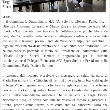
Targa
Florio
,
presen
ti il Commissario Straordinario dell’AC Palermo Giovanni Pellegrino, il
Direttore Giovanni Caturano e Marco Rogano Direttore Generale ACI
Sport. -“La diversità può favorire la collaborazione purché libera da
pregiudizi” - ha sottolineato Giovanni Pellegrino, evidenziando la rapidità
con cui si è lavorato presso l’ente di Viale della Alpi, per garantire il
regolare svolgimento di un evento che è “Continuità nella tradizione” - ed
ha poi concluso portando il saluto del Presidente dell’Automobile Club
D’Italia Angelo Sticchi Damiani e ringraziando per la costante
collaborazione il Delegato/Fiduciario ACI Sport Sicilia e Presidente della
Commissione Rally Daniele Settimo.
In apertura dell’incontro è arrivato un messaggio di saluto da parte di
Maria Terranova Prima Cittadina di Termini Imerese, in un brano del quale
si legge -“Un ringraziamento particolare va agli organizzatori che hanno
previsto lo start e il traguardo a Termini Imerese. Questa città fa parte della
storia dell’automobilismo mondiale che inizia con la Targa Florio.
Nonostante tutto, la nostra comunità ha voglia di tornare a guardare al
futuro, proprio come faceva, oltre cento anni fa, Vincenzo Florio che
continua ad ispirarci con la sua celebre frase: ‘Continuate la mia opera