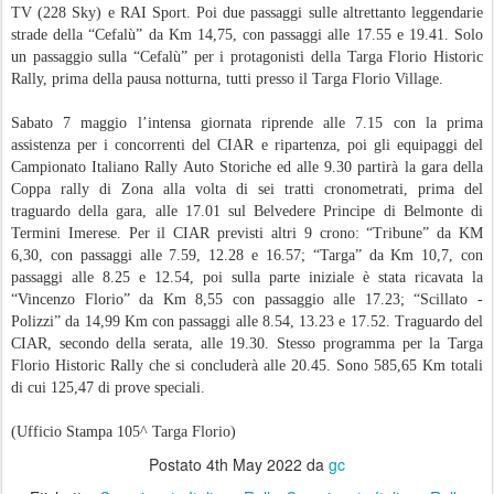
TV (228 Sky) e RAI Sport. Poi due passaggi sulle altrettanto leggendarie
strade della “Cefalù” da Km 14,75, con passaggi alle 17.55 e 19.41. Solo
un passaggio sulla “Cefalù” per i protagonisti della Targa Florio Historic
Rally, prima della pausa notturna, tutti presso il Targa Florio Village.
Sabato 7 maggio l’intensa giornata riprende alle 7.15 con la prima
assistenza per i concorrenti del CIAR e ripartenza, poi gli equipaggi del
Campionato Italiano Rally Auto Storiche ed alle 9.30 partirà la gara della
Coppa rally di Zona alla volta di sei tratti cronometrati, prima del
traguardo della gara, alle 17.01 sul Belvedere Principe di Belmonte di
Termini Imerese. Per il CIAR previsti altri 9 crono: “Tribune” da KM
6,30, con passaggi alle 7.59, 12.28 e 16.57; “Targa” da Km 10,7, con
passaggi alle 8.25 e 12.54, poi sulla parte iniziale è stata ricavata la
“Vincenzo Florio” da Km 8,55 con passaggio alle 17.23; “Scillato -
Polizzi” da 14,99 Km con passaggi alle 8.54, 13.23 e 17.52. Traguardo del
CIAR, secondo della serata, alle 19.30. Stesso programma per la Targa
Florio Historic Rally che si concluderà alle 20.45. Sono 585,65 Km totali
di cui 125,47 di prove speciali.
(Ufficio Stampa 105^ Targa Florio)
Postato
4th May 2022
da
gc