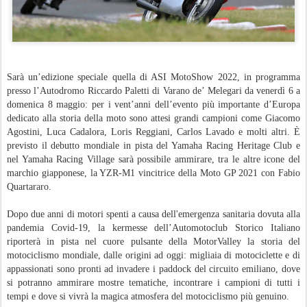
Sarà un’edizione speciale quella di ASI MotoShow 2022, in programma
presso l’Autodromo Riccardo Paletti di Varano de’ Melegari da venerdì 6 a
domenica 8 maggio: per i vent’anni dell’evento più importante d’Europa
dedicato alla storia della moto sono attesi grandi campioni come Giacomo
Agostini, Luca Cadalora, Loris Reggiani, Carlos Lavado e molti altri. È
previsto il debutto mondiale in pista del Yamaha Racing Heritage Club e
nel Yamaha Racing Village sarà possibile ammirare, tra le altre icone del
marchio giapponese, la YZR-M1 vincitrice della Moto GP 2021 con Fabio
Quartararo.
Dopo due anni di motori spenti a causa dell'emergenza sanitaria dovuta alla
pandemia Covid-19, la kermesse dell’Automotoclub Storico Italiano
riporterà in pista nel cuore pulsante della MotorValley la storia del
motociclismo mondiale, dalle origini ad oggi: migliaia di motociclette e di
appassionati sono pronti ad invadere i paddock del circuito emiliano, dove
si potranno ammirare mostre tematiche, incontrare i campioni di tutti i
tempi e dove si vivrà la magica atmosfera del motociclismo più genuino.