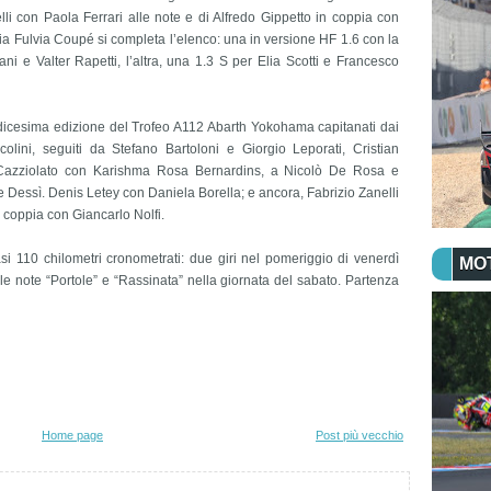
li con Paola Ferrari alle note e di Alfredo Gippetto in coppia con
ia Fulvia Coupé si completa l’elenco: una in versione HF 1.6 con la
ni e Valter Rapetti, l’altra, una 1.3 S per Elia Scotti e Francesco
tredicesima edizione del Trofeo A112 Abarth Yokohama capitanati dai
olini, seguiti da Stefano Bartoloni e Giorgio Leporati, Cristian
azziolato con Karishma Rosa Bernardins, a Nicolò De Rosa e
Dessì. Denis Letey con Daniela Borella; e ancora, Fabrizio Zanelli
n coppia con Giancarlo Nolfi.
asi 110 chilometri cronometrati: due giri nel pomeriggio di venerdì
MO
sulle note “Portole” e “Rassinata” nella giornata del sabato. Partenza
Home page
Post più vecchio