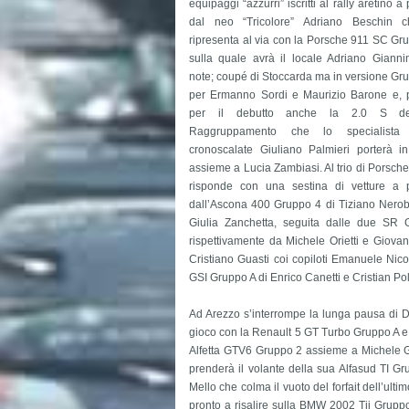
equipaggi “azzurri” iscritti al rally aretino a 
dal neo “Tricolore” Adriano Beschin c
ripresenta al via con la Porsche 911 SC Gr
sulla quale avrà il locale Adriano Giannin
note; coupé di Stoccarda ma in versione Gr
per Ermanno Sordi e Maurizio Barone e, 
per il debutto anche la 2.0 S d
Raggruppamento che lo specialista 
cronoscalate Giuliano Palmieri porterà i
assieme a Lucia Zambiasi. Al trio di Porsche
risponde con una sestina di vetture a p
dall’Ascona 400 Gruppo 4 di Tiziano Nerob
Giulia Zanchetta, seguita dalle due SR
rispettivamente da Michele Orietti e Giova
Cristiano Guasti coi copiloti Emanuele Nico
GSI Gruppo A di Enrico Canetti e Cristian Poll
Ad Arezzo s’interrompe la lunga pausa di 
gioco con la Renault 5 GT Turbo Gruppo A e 
Alfetta GTV6 Gruppo 2 assieme a Michele Gre
prenderà il volante della sua Alfasud TI Gr
Mello che colma il vuoto del forfait dell’ultim
pronto a risalire sulla BMW 2002 Tii Grup