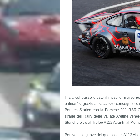
Inizia col passo giusto il mese di marzo p
palmarès, grazie al successo conseguito s
Benaco Storico con la Porsche 911 RSR Gr
strade del Rally delle Vallate Aretine vene
Storiche oltre al Trofeo A112 Abarth, al Mem
Ben ventisei, nove dei quali con le A112 Abar