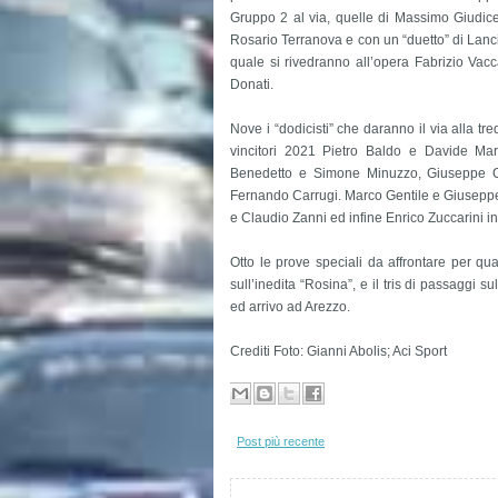
Gruppo 2 al via, quelle di Massimo Giudicel
Rosario Terranova e con un “duetto” di Lanc
quale si rivedranno all’opera Fabrizio Vacca
Donati.
Nove i “dodicisti” che daranno il via alla 
vincitori 2021 Pietro Baldo e Davide Marc
Benedetto e Simone Minuzzo, Giuseppe C
Fernando Carrugi. Marco Gentile e Giuseppe 
e Claudio Zanni ed infine Enrico Zuccarini i
Otto le prove speciali da affrontare per qu
sull’inedita “Rosina”, e il tris di passaggi 
ed arrivo ad Arezzo.
Crediti Foto: Gianni Abolis; Aci Sport
Post più recente