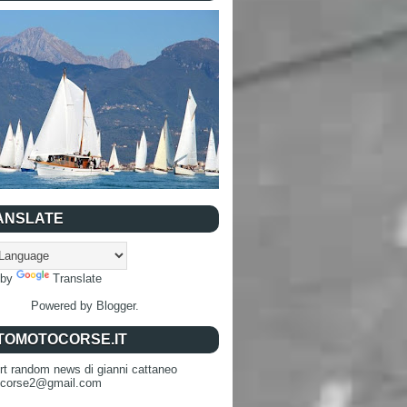
ANSLATE
 by
Translate
Powered by
Blogger
.
TOMOTOCORSE.IT
rt random news di gianni cattaneo
ocorse2@gmail.com