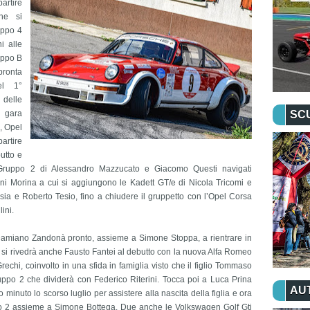
partire
he si
uppo 4
i alle
uppo B
pronta
el 1°
delle
n gara
SC
, Opel
artire
utto e
 Gruppo 2 di Alessandro Mazzucato e Giacomo Questi navigati
nni Morina a cui si aggiungono le Kadett GT/e di Nicola Tricomi e
sia e Roberto Tesio, fino a chiudere il gruppetto con l’Opel Corsa
ini.
Damiano Zandonà pronto, assieme a Simone Stoppa, a rientrare in
si rivedrà anche Fausto Fantei al debutto con la nuova Alfa Romeo
chi, coinvolto in una sfida in famiglia visto che il figlio Tommaso
uppo 2 che dividerà con Federico Riterini. Tocca poi a Luca Prina
AU
o minuto lo scorso luglio per assistere alla nascita della figlia e ora
po 2 assieme a Simone Bottega. Due anche le Volkswagen Golf Gti