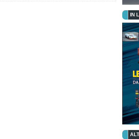
IN 
ALT