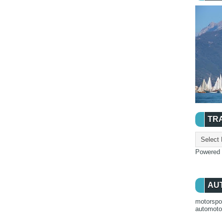
TR
Powered
AU
motorspo
automot