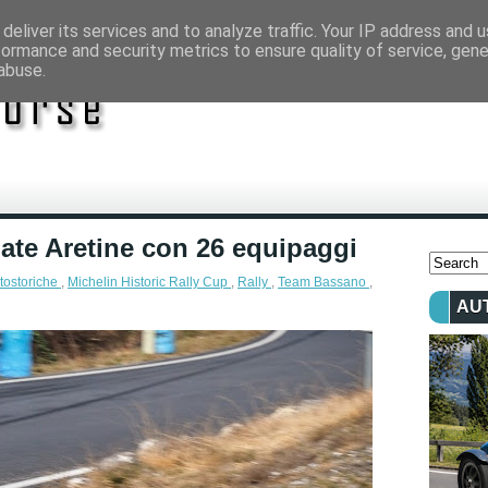
deliver its services and to analyze traffic. Your IP address and 
formance and security metrics to ensure quality of service, gen
abuse.
ate Aretine con 26 equipaggi
tostoriche
,
Michelin Historic Rally Cup
,
Rally
,
Team Bassano
,
AU