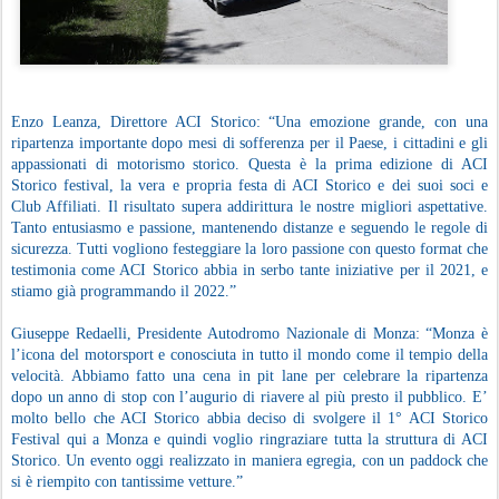
Enzo Leanza, Direttore ACI Storico: “Una emozione grande, con una
ripartenza importante dopo mesi di sofferenza per il Paese, i cittadini e gli
appassionati di motorismo storico. Questa è la prima edizione di ACI
Storico festival, la vera e propria festa di ACI Storico e dei suoi soci e
Club Affiliati. Il risultato supera addirittura le nostre migliori aspettative.
Tanto entusiasmo e passione, mantenendo distanze e seguendo le regole di
sicurezza. Tutti vogliono festeggiare la loro passione con questo format che
testimonia come ACI Storico abbia in serbo tante iniziative per il 2021, e
stiamo già programmando il 2022.”
Giuseppe Redaelli, Presidente Autodromo Nazionale di Monza: “Monza è
l’icona del motorsport e conosciuta in tutto il mondo come il tempio della
velocità. Abbiamo fatto una cena in pit lane per celebrare la ripartenza
dopo un anno di stop con l’augurio di riavere al più presto il pubblico. E’
molto bello che ACI Storico abbia deciso di svolgere il 1° ACI Storico
Festival qui a Monza e quindi voglio ringraziare tutta la struttura di ACI
Storico. Un evento oggi realizzato in maniera egregia, con un paddock che
si è riempito con tantissime vetture.”