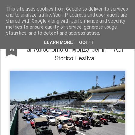
AutoMotoCorse.
Motorsport Random News 280912
This site uses cookies from Google to deliver its services
and to analyze traffic. Your IP address and user-agent are
shared with Google along with performance and security
metrics to ensure quality of service, generate usage
statistics, and to detect and address abuse.
620 vetture storiche e youngtimer
JUN
LEARN MORE
GOT IT
all'Autodromo di Monza per il 1° ACI
14
Storico Festival