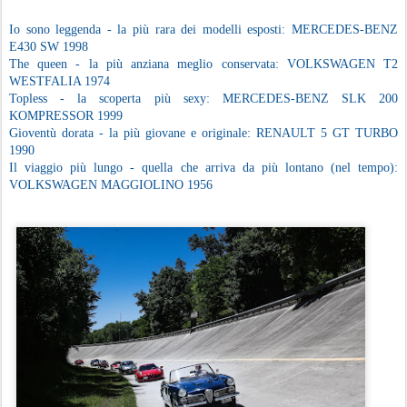
Io sono leggenda - la più rara dei modelli esposti: MERCEDES-BENZ
E430 SW 1998
The queen - la più anziana meglio conservata: VOLKSWAGEN T2
WESTFALIA 1974
Topless - la scoperta più sexy: MERCEDES-BENZ SLK 200
KOMPRESSOR 1999
Gioventù dorata - la più giovane e originale: RENAULT 5 GT TURBO
1990
Il viaggio più lungo - quella che arriva da più lontano (nel tempo):
VOLKSWAGEN MAGGIOLINO 1956