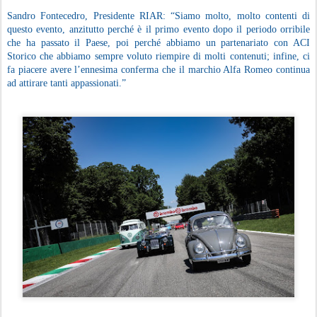
Sandro Fontecedro, Presidente RIAR: “Siamo molto, molto contenti di
questo evento, anzitutto perché è il primo evento dopo il periodo orribile
che ha passato il Paese, poi perché abbiamo un partenariato con ACI
Storico che abbiamo sempre voluto riempire di molti contenuti; infine, ci
fa piacere avere l’ennesima conferma che il marchio Alfa Romeo continua
ad attirare tanti appassionati.”