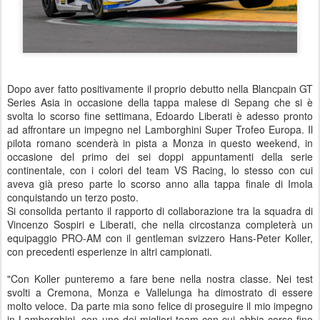
Dopo aver fatto positivamente il proprio debutto nella Blancpain GT
Series Asia in occasione della tappa malese di Sepang che si è
svolta lo scorso fine settimana, Edoardo Liberati è adesso pronto
ad affrontare un impegno nel Lamborghini Super Trofeo Europa. Il
pilota romano scenderà in pista a Monza in questo weekend, in
occasione del primo dei sei doppi appuntamenti della serie
continentale, con i colori del team VS Racing, lo stesso con cui
aveva già preso parte lo scorso anno alla tappa finale di Imola
conquistando un terzo posto.
Si consolida pertanto il rapporto di collaborazione tra la squadra di
Vincenzo Sospiri e Liberati, che nella circostanza completerà un
equipaggio PRO-AM con il gentleman svizzero Hans-Peter Koller,
con precedenti esperienze in altri campionati.
"Con Koller punteremo a fare bene nella nostra classe. Nei test
svolti a Cremona, Monza e Vallelunga ha dimostrato di essere
molto veloce. Da parte mia sono felice di proseguire il mio impegno
in Lamborghini, con uno dei migliori team con cui abbia corso fino