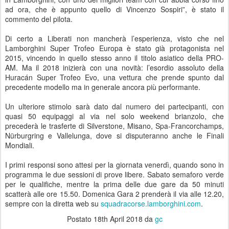
ad ora, che è appunto quello di Vincenzo Sospiri”, è stato il
commento del pilota.
Di certo a Liberati non mancherà l’esperienza, visto che nel
Lamborghini Super Trofeo Europa è stato già protagonista nel
2015, vincendo in quello stesso anno il titolo asiatico della PRO-
AM. Ma il 2018 inizierà con una novità: l’esordio assoluto della
Huracán Super Trofeo Evo, una vettura che prende spunto dal
precedente modello ma in generale ancora più performante.
Un ulteriore stimolo sarà dato dal numero dei partecipanti, con
quasi 50 equipaggi al via nel solo weekend brianzolo, che
precederà le trasferte di Silverstone, Misano, Spa-Francorchamps,
Nürburgring e Vallelunga, dove si disputeranno anche le Finali
Mondiali.
I primi responsi sono attesi per la giornata venerdì, quando sono in
programma le due sessioni di prove libere. Sabato semaforo verde
per le qualifiche, mentre la prima delle due gare da 50 minuti
scatterà alle ore 15.50. Domenica Gara 2 prenderà il via alle 12.20,
sempre con la diretta web su
squadracorse.lamborghini.com
.
Postato
18th April 2018
da
gc