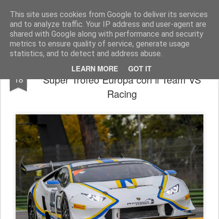
AutoMotoCorse.
Motorsport Random News 280912
This site uses cookies from Google to deliver its services
and to analyze traffic. Your IP address and user-agent are
shared with Google along with performance and security
metrics to ensure quality of service, generate usage
statistics, and to detect and address abuse.
Edoardo Liberati al via del Lamborghini
APR
LEARN MORE
GOT IT
Super Trofeo Europa con il Team VS
18
Racing