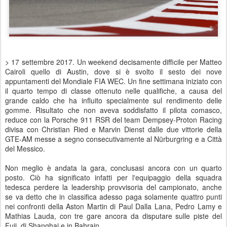
> 17 settembre 2017. Un weekend decisamente difficile per Matteo
Cairoli quello di Austin, dove si è svolto il sesto dei nove
appuntamenti del Mondiale FIA WEC. Un fine settimana iniziato con
il quarto tempo di classe ottenuto nelle qualifiche, a causa del
grande caldo che ha influito specialmente sul rendimento delle
gomme. Risultato che non aveva soddisfatto il pilota comasco,
reduce con la Porsche 911 RSR del team Dempsey-Proton Racing
divisa con Christian Ried e Marvin Dienst dalle due vittorie della
GTE-AM messe a segno consecutivamente al Nürburgring e a Città
del Messico.
Non meglio è andata la gara, conclusasi ancora con un quarto
posto. Ciò ha significato infatti per l'equipaggio della squadra
tedesca perdere la leadership provvisoria del campionato, anche
se va detto che in classifica adesso paga solamente quattro punti
nei confronti della Aston Martin di Paul Dalla Lana, Pedro Lamy e
Mathias Lauda, con tre gare ancora da disputare sulle piste del
Fuji, di Shanghai e in Bahrain.