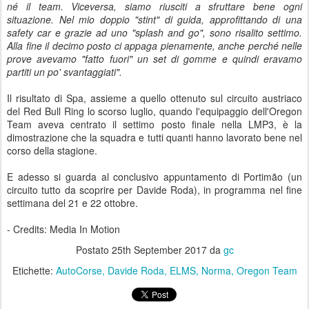
né il team. Viceversa, siamo riusciti a sfruttare bene ogni
situazione. Nel mio doppio "stint" di guida, approfittando di una
safety car e grazie ad uno "splash and go", sono risalito settimo.
Alla fine il decimo posto ci appaga pienamente, anche perché nelle
prove avevamo "fatto fuori" un set di gomme e quindi eravamo
partiti un po' svantaggiati".
Il risultato di Spa, assieme a quello ottenuto sul circuito austriaco
del Red Bull Ring lo scorso luglio, quando l'equipaggio dell'Oregon
Team aveva centrato il settimo posto finale nella LMP3, è la
dimostrazione che la squadra e tutti quanti hanno lavorato bene nel
corso della stagione.
E adesso si guarda al conclusivo appuntamento di Portimão (un
circuito tutto da scoprire per Davide Roda), in programma nel fine
settimana del 21 e 22 ottobre.
- Credits: Media In Motion
Postato
25th September 2017
da
gc
Etichette:
AutoCorse
Davide Roda
ELMS
Norma
Oregon Team