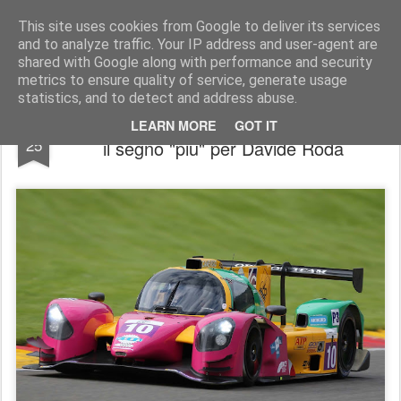
AutoMotoCorse.
Motorsport Random News 280912
This site uses cookies from Google to deliver its services
and to analyze traffic. Your IP address and user-agent are
shared with Google along with performance and security
metrics to ensure quality of service, generate usage
statistics, and to detect and address abuse.
ELMS - 4 Ore di Spa-Francorchamps con
SEP
LEARN MORE
GOT IT
25
il segno "più" per Davide Roda