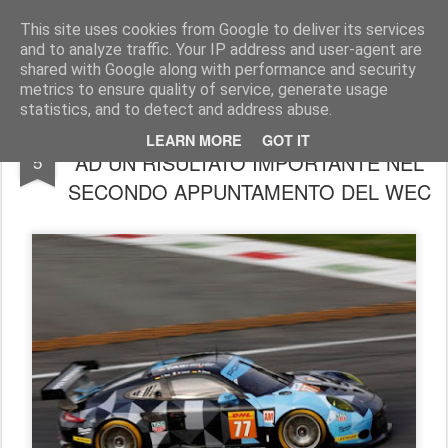
AutoMotoCorse.
Motorsport Random News 280912
This site uses cookies from Google to deliver its services
and to analyze traffic. Your IP address and user-agent are
shared with Google along with performance and security
metrics to ensure quality of service, generate usage
statistics, and to detect and address abuse.
MATTEO CAIROLI A SPA PER PUNTARE
MAY
LEARN MORE
GOT IT
AD UN RISULTATO IMPORTANTE NEL
5
SECONDO APPUNTAMENTO DEL WEC