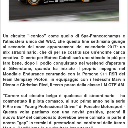
Un circuito "iconico" come quello di Spa-Francorchamps e
l'atmosfera unica del WEC, che questo fine settimana giunge
al secondo dei nove appuntamenti del calendario 2017: un
mix straordinario, che di per se costituisce un'enorme carica
emotiva. Di certo per Matteo Cairoli sarà uno stimolo in più per
fare bene, dopo il podio conquistato nel weekend d'apertura
di Silverstone, quando ha iniziato il proprio impegno nel
Mondiale Endurance centrando con la Porsche 911 RSR del
team Dempsey Proton, in equipaggio con i tedeschi Marvin
Dienst e Christian Ried, il terzo posto della classe LM GTE AM.
"Correre sul circuito belga è qualcosa di straordinario - ha
commentato il pilota comasco, al suo primo anno nella serie
FIA e neo "Young Professional Driver" di Porsche Motorsport -
Questa volta partiamo con una novità positiva, perché il
nuovo BoP del campionato dovrebbe avere colmato in parte il
nostro "gap" in termini di prestazioni nei confronti delle Aston
Martin. Confidiamo in un risultato importante".