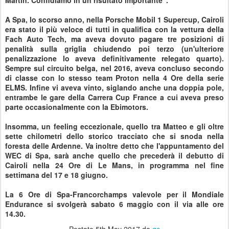
A Spa, lo scorso anno, nella Porsche Mobil 1 Supercup, Cairoli
era stato il più veloce di tutti in qualifica con la vettura della
Fach Auto Tech, ma aveva dovuto pagare tre posizioni di
penalità sulla griglia chiudendo poi terzo (un'ulteriore
penalizzazione lo aveva definitivamente relegato quarto).
Sempre sul circuito belga, nel 2016, aveva concluso secondo
di classe con lo stesso team Proton nella 4 Ore della serie
ELMS. Infine vi aveva vinto, siglando anche una doppia pole,
entrambe le gare della Carrera Cup France a cui aveva preso
parte occasionalmente con la Ebimotors.
Insomma, un feeling eccezionale, quello tra Matteo e gli oltre
sette chilometri dello storico tracciato che si snoda nella
foresta delle Ardenne. Va inoltre detto che l'appuntamento del
WEC di Spa, sarà anche quello che precederà il debutto di
Cairoli nella 24 Ore di Le Mans, in programma nel fine
settimana del 17 e 18 giugno.
La 6 Ore di Spa-Francorchamps valevole per il Mondiale
Endurance si svolgerà sabato 6 maggio con il via alle ore
14.30.
Postato
5th May 2017
da
gc