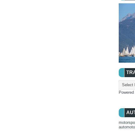
TR
Powered
AU
motorspo
automot