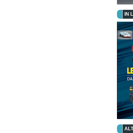
IN 
ALT