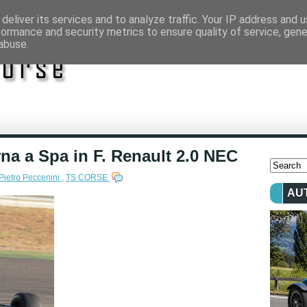
deliver its services and to analyze traffic. Your IP address and 
formance and security metrics to ensure quality of service, gen
abuse.
rna a Spa in F. Renault 2.0 NEC
Pietro Peccenini
,
TS CORSE
AU