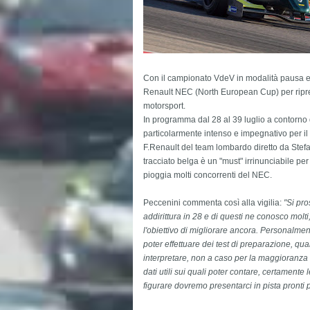
Con il campionato VdeV in modalità pausa es
Renault NEC (North European Cup) per riprend
motorsport.
In programma dal 28 al 39 luglio a
contorno 
particolarmente intenso e impegnativo per il
F.Renault del team lombardo diretto da Stef
tracciato belga è un "must" irrinunciabile per
pioggia molti concorrenti del NEC.
Peccenini commenta così alla vigilia:
"
Si pro
addirittura in 28 e di questi ne conosco molt
l'obiettivo di migliorare ancora. Personalme
poter effettuare dei test di preparazione, q
interpretare, non a caso per la maggioranza de
dati utili sui quali poter contare, certament
figurare
dovremo presentarci in pista pronti p