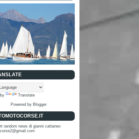
ANSLATE
 by
Translate
Powered by
Blogger
.
TOMOTOCORSE.IT
rt random news di gianni cattaneo
ocorse2@gmail.com