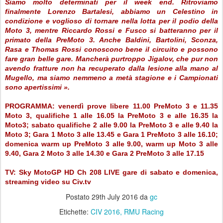
Siamo molto determinati per il week end. Ritroviamo
finalmente Lorenzo Bartalesi, abbiamo un Celestino in
condizione e voglioso di tornare nella lotta per il podio della
Moto 3, mentre Riccardo Rossi e Fusco si batteranno per il
primato della PreMoto 3. Anche Baldini, Bartolini, Sconza,
Rasa e Thomas Rossi conoscono bene il circuito e possono
fare gran belle gare. Mancherà purtroppo Jigalov, che pur non
avendo fratture non ha recuperato dalla lesione alla mano al
Mugello, ma siamo nemmeno a metà stagione e i Campionati
sono apertissimi ».
PROGRAMMA: venerdì prove libere 11.00 PreMoto 3 e 11.35
Moto 3, qualifiche 1 alle 16.05 la PreMoto 3 e alle 16.35 la
Moto3; sabato qualifiche 2 alle 9.00 la PreMoto 3 e alle 9.40 la
Moto 3; Gara 1 Moto 3 alle 13.45 e Gara 1 PreMoto 3 alle 16.10;
domenica warm up PreMoto 3 alle 9.00, warm up Moto 3 alle
9.40, Gara 2 Moto 3 alle 14.30 e Gara 2 PreMoto 3 alle 17.15
TV: Sky MotoGP HD Ch 208 LIVE gare di sabato e domenica,
streaming video su Civ.tv
Postato
29th July 2016
da
gc
Etichette:
CIV 2016
RMU Racing