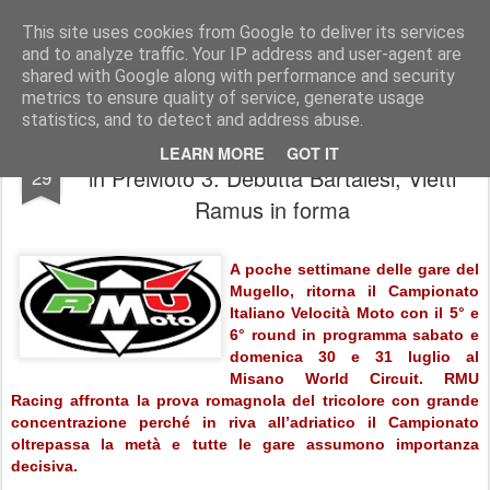
AutoMotoCorse.
Motorsport Random News 280912
This site uses cookies from Google to deliver its services
and to analyze traffic. Your IP address and user-agent are
shared with Google along with performance and security
metrics to ensure quality of service, generate usage
statistics, and to detect and address abuse.
CIV a Misano: RMU a caccia del primato
JUL
LEARN MORE
GOT IT
in PreMoto 3. Debutta Bartalesi, Vietti
29
Ramus in forma
A poche settimane delle gare del
Mugello, ritorna il Campionato
Italiano Velocità Moto con il 5° e
6° round in programma sabato e
domenica 30 e 31 luglio al
Misano World Circuit. RMU
Racing affronta la prova romagnola del tricolore con grande
concentrazione perché in riva all’adriatico il Campionato
oltrepassa la metà e tutte le gare assumono importanza
decisiva.