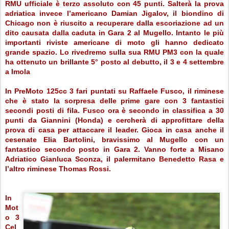
RMU ufficiale è terzo assoluto con 45 punti. Salterà la prova
adriatica invece l’americano Damian Jigalov, il biondino di
Chicago non è riuscito a recuperare dalla escoriazione ad un
dito causata dalla caduta in Gara 2 al Mugello. Intanto le più
importanti riviste americane di moto gli hanno dedicato
grande spazio. Lo rivedremo sulla sua RMU PM3 con la quale
ha ottenuto un brillante 5° posto al debutto, il 3 e 4 settembre
a Imola
In PreMoto 125cc 3 fari puntati su Raffaele Fusco, il riminese
che è stato la sorpresa delle prime gare con 3 fantastici
secondi posti di fila. Fusco ora è secondo in classifica a 30
punti da Giannini (Honda) e cercherà di approfittare della
prova di casa per attaccare il leader. Gioca in casa anche il
cesenate Elia Bartolini, bravissimo al Mugello con un
fantastico secondo posto in Gara 2. Vanno forte a Misano
Adriatico Gianluca Sconza, il palermitano Benedetto Rasa e
l’altro riminese Thomas Rossi.
In
Mot
o 3
Cel