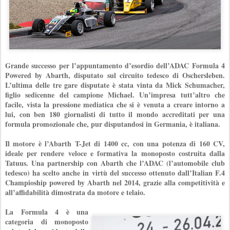
Grande successo per l’appuntamento d’esordio dell’ADAC Formula 4
Powered by Abarth, disputato sul circuito tedesco di Oschersleben.
L’ultima delle tre gare disputate è stata vinta da Mick Schumacher,
figlio sedicenne del campione Michael. Un’impresa tutt’altro che
facile, vista la pressione mediatica che si è venuta a creare intorno a
lui, con ben 180 giornalisti di tutto il mondo accreditati per una
formula promozionale che, pur disputandosi in Germania, è italiana.
Il motore è l’Abarth T-Jet di 1400 cc, con una potenza di 160 CV,
ideale per rendere veloce e formativa la monoposto costruita dalla
Tatuus. Una partnership con Abarth che l’ADAC (l’automobile club
tedesco) ha scelto anche in virtù del successo ottenuto dall’Italian F.4
Champioship powered by Abarth nel 2014, grazie alla competitività e
all’affidabilità dimostrata da motore e telaio.
La Formula 4 è una
categoria di monoposto