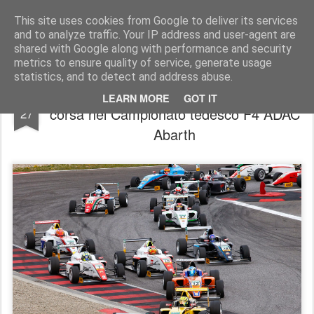
AutoMotoCorse.
Motorsport Random News 280912
This site uses cookies from Google to deliver its services
and to analyze traffic. Your IP address and user-agent are
shared with Google along with performance and security
metrics to ensure quality of service, generate usage
statistics, and to detect and address abuse.
Mick Schumacher vince la sua prima
APR
LEARN MORE
GOT IT
corsa nel Campionato tedesco F4 ADAC
27
Abarth