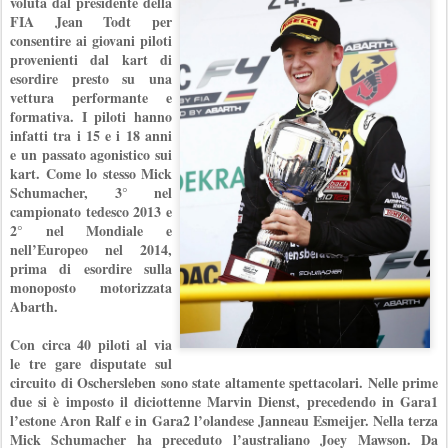
voluta dal presidente della
FIA Jean Todt per
consentire ai giovani piloti
provenienti dal kart di
esordire presto su una
vettura performante e
formativa. I piloti hanno
infatti tra i 15 e i 18 anni
e un passato agonistico sui
kart. Come lo stesso Mick
Schumacher, 3° nel
campionato tedesco 2013 e
2° nel Mondiale e
nell’Europeo nel 2014,
prima di esordire sulla
monoposto motorizzata
Abarth.
Con circa 40 piloti al via
le tre gare disputate sul
circuito di Oschersleben sono state altamente spettacolari. Nelle prime
due si è imposto il diciottenne Marvin Dienst, precedendo in Gara1
l’estone Aron Ralf e in Gara2 l’olandese Janneau Esmeijer. Nella terza
Mick Schumacher ha preceduto l’australiano Joey Mawson. Da