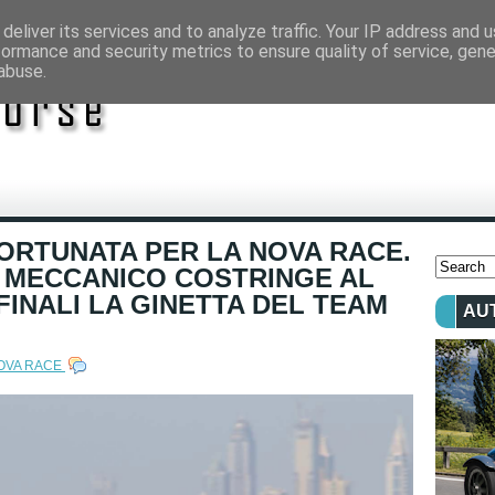
deliver its services and to analyze traffic. Your IP address and 
formance and security metrics to ensure quality of service, gen
abuse.
FORTUNATA PER LA NOVA RACE.
 MECCANICO COSTRINGE AL
 FINALI LA GINETTA DEL TEAM
AU
OVA RACE