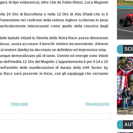
 gara di tipo endurance), oltre che da Fabio Ghizzi, Luca Magnoni
ella 24 Ore di Barcellona e nella 12 Ore di Abu Dhabi che si è
l’attenzione nei confronti della vettura inglese schierata in pista
particolarmente interessante come quello della classica degli
 dalle battute iniziali la Ginetta della Nova Race aveva dimostrato
di classe, senza accusare il benché minimo inconveniente. Almeno
SC
al motore (biella) ha decretato un definitivo ed improvviso stop.
omunque demoralizzato più di tanto. Uomini ed energie sono infatti
no dell’inedita 12 Ore del Mugello. L’appuntamento è per il 14 e 15
nell’ambito delle manifestazioni di durata della 24H Series by
a Race sarà presente in forze, con gli equipaggi che verranno
Home page
Post più vecchio
AU