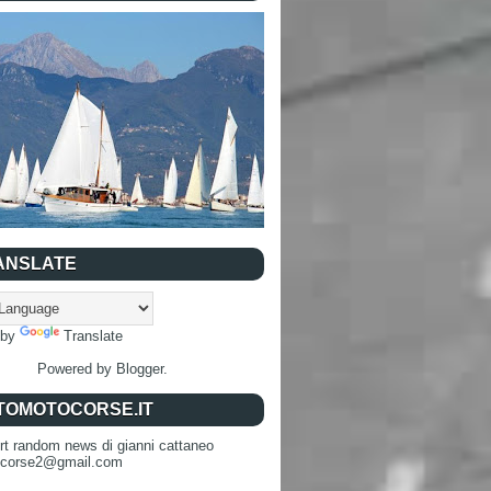
ANSLATE
 by
Translate
Powered by
Blogger
.
TOMOTOCORSE.IT
rt random news di gianni cattaneo
ocorse2@gmail.com