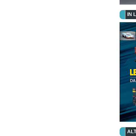
IN 
ALT