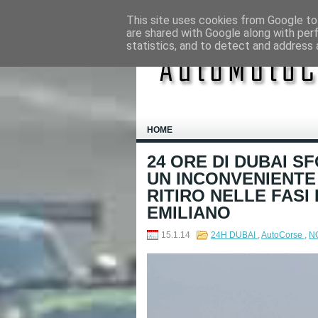
This site uses cookies from Google to 
are shared with Google along with per
statistics, and to detect and address 
HOME
24 ORE DI DUBAI S
UN INCONVENIENTE
RITIRO NELLE FASI
EMILIANO
15.1.14
24H DUBAI
,
AutoCorse
,
N