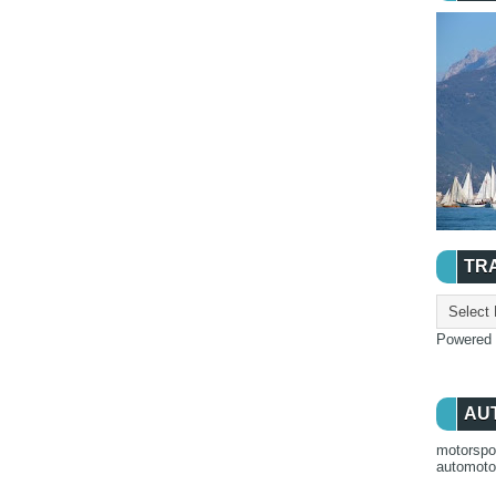
TR
Powered
AU
motorspo
automot