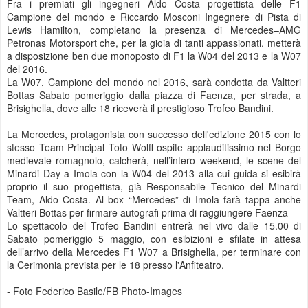
Fra i premiati gli ingegneri Aldo Costa progettista delle F1
Campione del mondo e Riccardo Mosconi Ingegnere di Pista di
Lewis Hamilton, completano la presenza di Mercedes–AMG
Petronas Motorsport che, per la gioia di tanti appassionati. metterà
a disposizione ben due monoposto di F1 la W04 del 2013 e la W07
del 2016.
La W07, Campione del mondo nel 2016, sarà condotta da Valtteri
Bottas Sabato pomeriggio dalla piazza di Faenza, per strada, a
Brisighella, dove alle 18 riceverà il prestigioso Trofeo Bandini.
La Mercedes, protagonista con successo dell'edizione 2015 con lo
stesso Team Principal Toto Wolff ospite applauditissimo nel Borgo
medievale romagnolo, calcherà, nell’intero weekend, le scene del
Minardi Day a Imola con la W04 del 2013 alla cui guida si esibirà
proprio il suo progettista, già Responsabile Tecnico del Minardi
Team, Aldo Costa. Al box “Mercedes” di Imola farà tappa anche
Valtteri Bottas per firmare autografi prima di raggiungere Faenza
Lo spettacolo del Trofeo Bandini entrerà nel vivo dalle 15.00 di
Sabato pomeriggio 5 maggio, con esibizioni e sfilate in attesa
dell’arrivo della Mercedes F1 W07 a Brisighella, per terminare con
la Cerimonia prevista per le 18 presso l'Anfiteatro.
- Foto Federico Basile/FB Photo-Images