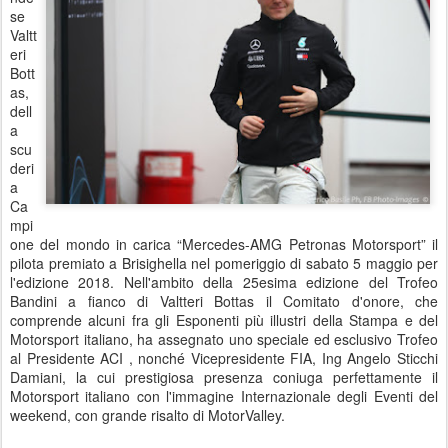
se
Valtt
eri
Bott
as,
dell
a
scu
deri
a
Ca
mpi
one del mondo in carica “Mercedes-AMG Petronas Motorsport” il
pilota premiato a Brisighella nel pomeriggio di sabato 5 maggio per
l'edizione 2018. Nell'ambito della 25esima edizione del Trofeo
Bandini a fianco di Valtteri Bottas il Comitato d'onore, che
comprende alcuni fra gli Esponenti più illustri della Stampa e del
Motorsport italiano, ha assegnato uno speciale ed esclusivo Trofeo
al Presidente ACI , nonché Vicepresidente FIA, Ing Angelo Sticchi
Damiani, la cui prestigiosa presenza coniuga perfettamente il
Motorsport italiano con l'immagine Internazionale degli Eventi del
weekend, con grande risalto di MotorValley.