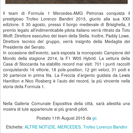
Il team di Formula 1 Mercedes-AMG Petronas conquista il
prestigioso Trofeo Lorenzo Bandini 2015, giunto alla sua XXII
edizione. Il 30 agosto, presso il borgo medievale di Brisighella, il
premio legato all’indimenticabile pilota italiano verrà ritirato da Toto
Wolff, Direttore esecutivo del team della Stella. Inoltre, Paddy Lowe,
Direttore tecnico del gruppo, verrà insignito della Medaglia del
Presidente del Senato.
In occasione dell’evento, sarà esposta la monoposto Campione del
Mondo della stagione 2014, la F1 W05 Hybrid. La vettura della
Casa di Stoccarda ha stabilito record mai visti: 701 i punti raccolti
conquistando 16 vittorie, 18 pole-position, 12 giri veloci, 31 podi e
30 partenze in prima fila. La Freccia d’argento guidata da Lewis
Hamilton e Nico Rosberg è l’auto dei record, la più vincente nella
storia della Formula 1.
Nella Galleria Comunale Espositiva della città, sarà allestita una
mostra di tute appartenute ai più grandi piloti.
Postato
11th August 2015
da
gc
Etichette:
ALTRE NOTIZIE
MERCEDES
Trofeo Lorenzo Bandini