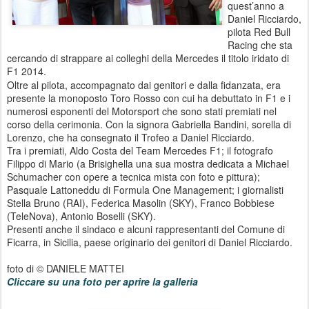
quest’anno a
Daniel Ricciardo,
pilota Red Bull
Racing che sta
cercando di strappare ai colleghi della Mercedes il titolo iridato di
F1 2014.
Oltre al pilota, accompagnato dai genitori e dalla fidanzata, era
presente la monoposto Toro Rosso con cui ha debuttato in F1 e i
numerosi esponenti del Motorsport che sono stati premiati nel
corso della cerimonia. Con la signora Gabriella Bandini, sorella di
Lorenzo, che ha consegnato il Trofeo a Daniel Ricciardo.
Tra i premiati, Aldo Costa del Team Mercedes F1; il fotografo
Filippo di Mario (a Brisighella una sua mostra dedicata a Michael
Schumacher con opere a tecnica mista con foto e pittura);
Pasquale Lattoneddu di Formula One Management; i giornalisti
Stella Bruno (RAI), Federica Masolin (SKY), Franco Bobbiese
(TeleNova), Antonio Boselli (SKY).
Presenti anche il sindaco e alcuni rappresentanti del Comune di
Ficarra, in Sicilia, paese originario dei genitori di Daniel Ricciardo.
foto di © DANIELE MATTEI
Cliccare su una foto per aprire la galleria