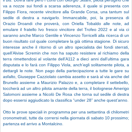
il bis. Dovrà fare però i conti con Giorgio Sisani, pilota perugino che
va a nozze sui fondi a scarsa aderenza, il quale si presenta con
Filippo Fiora, recente vincitore alla Grande Corsa, una tantum sul
sedile di destra a navigarlo. Immancabile, poi, la presenza di
Orazio Droandi che proverà, con Oriella Tobaldo alle note, ad
emulare il fratello Ivo fresco vincitore del Trofeo 2022 e al via ci
saranno anche Marco Gentile e Vincenzo Torricelli alla ricerca di un
buon risultato col quale completare la già ottima stagione. Di sicuro
interesse anche il ritorno di un altro specialista dei fondi sterrati,
quell’Alvise Scremin che non ha saputo resistere al richiamo della
terra rimettendosi al volante dell’A112 a dieci anni dall’ultima gara
disputata e lo farà con Filippo Viola, anch’egli solitamente pilota, a
dettargli le note. Non pago della partecipazione a tutte le gare su
asfalto, Giuseppe Cazziolato cambia assetto e sarà al via anche del
Brunello assieme a Maurizio Palazzo e, a completare il settebello,
toccherà ad un altro pilota amante della terra, il bolognese Amerigo
Salomoni assieme a Nicolò De Rosa che torna sul sedile di destra
dopo essersi aggiudicato la classifica “under 28” anche quest’anno.
Otto le prove speciali in programma per una settantina di chilometri
cronometrati, tutte da corrersi nella giornata di sabato 10 prossimo;
partenza ed arrivo a Montalcino.