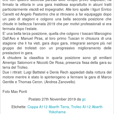
firmato la vittoria in una gara insidiosa soprattutto in alcuni tratti
particolarmente viscidi ed impegnativi. Alle loro spalle i liguri Enrico
Canetti ed Angelo Pastorino che si ritrovano a far equipaggio dopo
un paio di stagioni e colgono una bella seconda posizione che
chiude in bellezza l'annata 2019 che per motivi professionali si era
fermata dopo l'estate.
E' una bella terza posizione, quella che colgono i toscani Marcogino
Dall'Avo e Manuel Piras, al loro primo Tuscan in chiusura di una
stagione che li ha visti, gara dopo gara, integrarsi sempre più nel
gruppo dei trofeisti con un progressivo miglioramento delle
prestazioni in gara.
A chiudere la classifica in quarta posizione sono gli emiliani
Amerigo Salomoni e Niccolò De Rosa, presenza fissa della gara su
terra del Trofeo.
Due i ritirati: Luigi Battistel e Denis Rech appiedati dalla rottura del
motore mentre è stato lo spinterogeno a fermare la gara di Marco
Gentile e Thomas Ceron. (Andrea Zanovello)
Foto Max Ponti
Postato
27th November 2019
da
gc
Etichette:
Coppa A112 Abarth Terra
Trofeo A112 Abarth
Yokohama