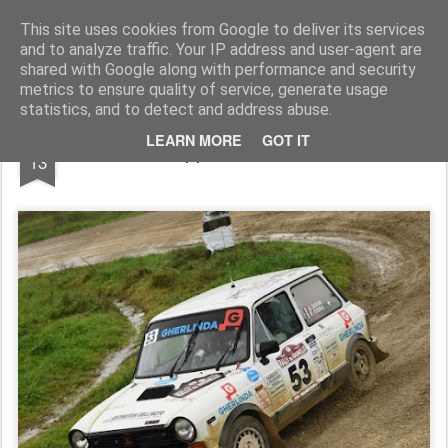
AutoMotoCorse.
Motorsport Random News 280912
This site uses cookies from Google to deliver its services
and to analyze traffic. Your IP address and user-agent are
shared with Google along with performance and security
metrics to ensure quality of service, generate usage
statistics, and to detect and address abuse.
DEC
LEARN MORE
GOT IT
A Sisani la Coppa A112 Abarth Terra 2022
13