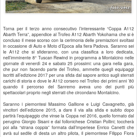
Torna per il terzo anno consecutivo l’interessante “Coppa A112
Abarth Terra”, appendice al Trofeo A112 Abarth Yokohama che si è
concluso il mese scorso con la cerimonia delle premiazioni svoltasi
in occasione di Auto e Moto d’Epoca alla fiera Padova. Saranno sei
le A112 che si sfideranno, con una classifica a loro dedicata,
nell’imminente 8° Tuscan Rewind in programma a Montalcino nelle
giornate di venerdì 24 e sabato 25 prossimi: una gara nella gara,
che pur non facendo parte del Trofeo, ammette quegli equipaggi
iscritti all’edizione 2017 per una sfida dal sapore antico sugli sterrati
carichi di storia e dove le A112 corsero nel Trofeo dei primi anni ’80
quando il percorso del Sanremo aveva uno dei punti più
spettacolari proprio negli sterrati che circondano Montalcino.
Saranno i piemontesi Massimo Gallione e Luigi Cavagnetto, già
vincitori dell’edizione 2015, a dare il via alla sfida e subito dopo
partirà l’equipaggio che vinse la Coppa nel 2016, quello formato dal
perugino Giorgio Sisani e dal follonichese Cristian Pollini; toccherà
poi alla “strana coppia” formata dall’imperiese Enrico Canetti che
avrà sul sedile di desta un altro pilota, il piemontese Filippo Fiora