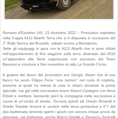
Romano d'Ezzelino (VI), 13 dicembre 2022 – Pronostico rispettato
nella Coppa A112 Abarth Terra che si è disputata in occasione del
2° Rally Storico del Brunello, sabato scorso a Montalcino.
Sette gli equipaggi in gara con le A112 Abarth che si sono sfidati
nell’appuntamento di fine stagione sulla terra, diventato dal 2015
un’appendice alla Serie organizzata con successo dal Team
Bassano e conclusa a fine novembre al rally La Grande Corsa.
A godere dei favori del pronostico era Giorgio Sisani che al suo
fianco ha avuto Filippo Fiora “una tantum” nel ruolo di copilota,
assieme al quale ha messo le cose in chiaro vincendo la prima
speciale, ma già nella successiva erano Mauro Castagna con Anna
Erbisti a svettare, lasciando però la compagnia nella successiva a
causa di un’uscita di strada. Toccava quindi ad Orazio Droandi e
Oriella Tobaldo firmare lo scratch nella terza portandosi a 6”7 dal
duo battistrada tenendo aperti i giochi con ancora cinque prove da
disputare; nel frattempo, anche Marco Gentile e Vincenzo Torricelli