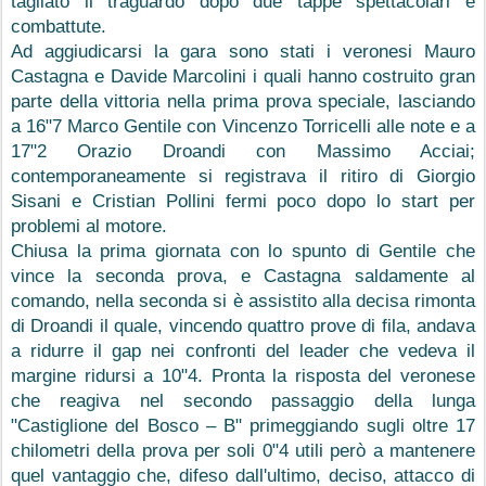
tagliato il traguardo dopo due tappe spettacolari e 
combattute.
Ad aggiudicarsi la gara sono stati i veronesi Mauro 
Castagna e Davide Marcolini i quali hanno costruito gran 
parte della vittoria nella prima prova speciale, lasciando 
a 16"7 Marco Gentile con Vincenzo Torricelli alle note e a 
17"2 Orazio Droandi con Massimo Acciai; 
contemporaneamente si registrava il ritiro di Giorgio 
Sisani e Cristian Pollini fermi poco dopo lo start per 
problemi al motore.
Chiusa la prima giornata con lo spunto di Gentile che 
vince la seconda prova, e Castagna saldamente al 
comando, nella seconda si è assistito alla decisa rimonta 
di Droandi il quale, vincendo quattro prove di fila, andava 
a ridurre il gap nei confronti del leader che vedeva il 
margine ridursi a 10"4. Pronta la risposta del veronese 
che reagiva nel secondo passaggio della lunga 
"Castiglione del Bosco – B" primeggiando sugli oltre 17 
chilometri della prova per soli 0"4 utili però a mantenere 
quel vantaggio che, difeso dall'ultimo, deciso, attacco di 