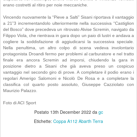
erano costretti al ritiro per noie meccaniche.
Vincendo nuovamente la “Pieve a Salti” Sisani riportava il vantaggio
a 21”3 incrementandolo ulteriormente nella successiva “Castiglion
del Bosco” dove precedeva un ritrovato Alvise Scremin, navigato da
Filippo Viola, che rientrava in gara dopo un paio di lustri e andava a
cogliere la soddisfazione di aggiudicarsi la successiva speciale.
Nella penultima, un altro colpo di scena vedeva involontario
protagonista Droandi fermo per problemi al carburatore e nel tratto
finale era ancora Scremin ad imporsi, chiudendo la gara in
posizione dietro a Sisani che già aveva preso un cospicuo
vantaggio nel secondo giro di prove. A completare il podio erano i
regolari Amerigo Salomoni e Nicolò De Rosa e a completare la
classifica col quarto posto assoluto, Giuseppe Cazziolato con
Maurizio Palazzo.
Foto di ACI Sport
Postato
13th December 2022
da
gc
Etichette:
Coppa A112 Abarth Terra