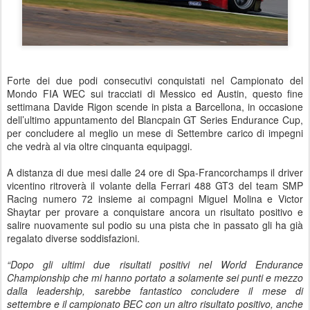
Forte dei due podi consecutivi conquistati nel Campionato del
Mondo FIA WEC sui tracciati di Messico ed Austin, questo fine
settimana Davide Rigon scende in pista a Barcellona, in occasione
dell’ultimo appuntamento del Blancpain GT Series Endurance Cup,
per concludere al meglio un mese di Settembre carico di impegni
che vedrà al via oltre cinquanta equipaggi.
A distanza di due mesi dalle 24 ore di Spa-Francorchamps il driver
vicentino ritroverà il volante della Ferrari 488 GT3 del team SMP
Racing numero 72 insieme ai compagni Miguel Molina e Victor
Shaytar per provare a conquistare ancora un risultato positivo e
salire nuovamente sul podio su una pista che in passato gli ha già
regalato diverse soddisfazioni.
“Dopo gli ultimi due risultati positivi nel World Endurance
Championship che mi hanno portato a solamente sei punti e mezzo
dalla leadership, sarebbe fantastico concludere il mese di
settembre e il campionato BEC con un altro risultato positivo, anche