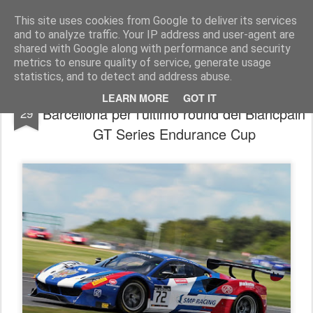
AutoMotoCorse.
Motorsport Random News 280912
This site uses cookies from Google to deliver its services
and to analyze traffic. Your IP address and user-agent are
shared with Google along with performance and security
metrics to ensure quality of service, generate usage
statistics, and to detect and address abuse.
Davide Rigon su Ferrari 488 GT3 a
SEP
LEARN MORE
GOT IT
Barcellona per l’ultimo round del Blancpain
29
GT Series Endurance Cup