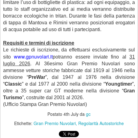
limitare l’uso di bottigliette di plastica: ad ogni equipaggio, a
tutto lo staff organizzativo ed ai media verranno distribuite
borracce ecologiche in tritan. Durante le fasi della partenza
di tappa di Mantova e Rimini verranno posizionati erogatori
di acqua potabile ad uso di tutti i partecipanti.
Requisiti e termini di iscrizione
Le richieste di iscrizione, da effettuarsi esclusivamente sul
www.gpnuvolari.it
sito
potranno essere inviate fino al
31
luglio 2026
. Al 36esimo Gran Premio Nuvolari sono
ammesse vetture storiche fabbricate dal 1919 al 1946 nella
divisione “
PreWar
”, dal 1947 al 1976 nella divisione
“
Classic
” e dal 1977 al 2000 nella divisione “
Youngtimer
”,
oltre a 35 super car GT moderne nella divisione “
Gran
Turismo
”, costruite dal 2001 al 2026.
(Ufficio Stampa Gran Premio Nuvolari)
Postato
4th July
da
gc
Etichette:
Gran Premio Nuvolari
Regolarità Autostoriche