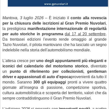
Mantova,
3 luglio 2026
– È iniziato il
conto alla rovescia
per la chiusura delle iscrizioni al Gran Premio Nuvolari
,
la prestigiosa
manifestazione internazionale di regolarità
per auto storiche in programma
dal 17 al 20 settembre
.
Da trentasei edizioni l'evento rende omaggio al grande
Tazio Nuvolari, il pilota mantovano che ha lasciato un segno
indelebile nella storia dell'automobilismo mondiale.
L'attesa cresce per
uno degli appuntamenti più eleganti e
iconici del calendario del motorismo storico
, diventato
un
punto di riferimento per collezionisti, gentleman
driver e appassionati di auto d'epoca
provenienti da tutto il
mondo. Saranno
300 gli equipaggi
pronti a vivere quattro
giornate all'insegna di passione, competizione sportiva,
cultura automobilistica e scoperta del territorio, valori che da
sempre contraddistinguono il Gran Premio Nuvolari.
L'edizione 2026 si presenta con
importanti novità
, a partire