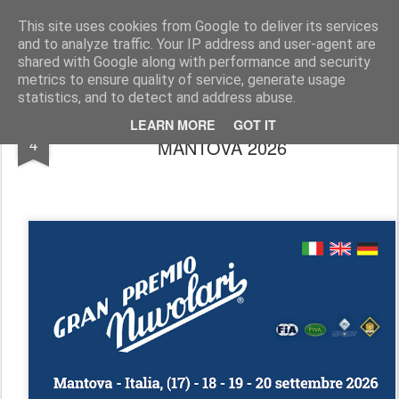
AutoMotoCorse.
Motorsport Random News 280912
This site uses cookies from Google to deliver its services
and to analyze traffic. Your IP address and user-agent are
shared with Google along with performance and security
metrics to ensure quality of service, generate usage
statistics, and to detect and address abuse.
VERSO IL GRAN PREMIO NUVOLARI-
JUL
LEARN MORE
GOT IT
4
MANTOVA 2026