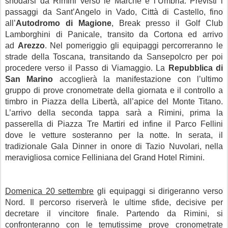
snodarsi da Rimini verso le Marche e l’Umbria. Previsti i
passaggi da Sant’Angelo in Vado, Città di Castello, fino
all’
Autodromo di Magione
, Break presso il Golf Club
Lamborghini di Panicale, transito da Cortona ed arrivo
ad
Arezzo
. Nel pomeriggio gli equipaggi percorreranno le
strade della Toscana, transitando da Sansepolcro per poi
procedere verso il Passo di Viamaggio. La
Repubblica di
San Marino
accoglierà la manifestazione con l’ultimo
gruppo di prove cronometrate della giornata e il controllo a
timbro in Piazza della Libertà, all’apice del Monte Titano.
L’arrivo della seconda tappa sarà a Rimini, prima la
passerella di Piazza Tre Martiri ed infine il Parco Fellini
dove le vetture sosteranno per la notte. In serata, il
tradizionale Gala Dinner in onore di Tazio Nuvolari, nella
meravigliosa cornice Felliniana del Grand Hotel Rimini.
Domenica 20 settembre
gli equipaggi si dirigeranno verso
Nord. Il percorso riserverà le ultime sfide, decisive per
decretare il vincitore finale. Partendo da Rimini, si
confronteranno con le temutissime prove cronometrate