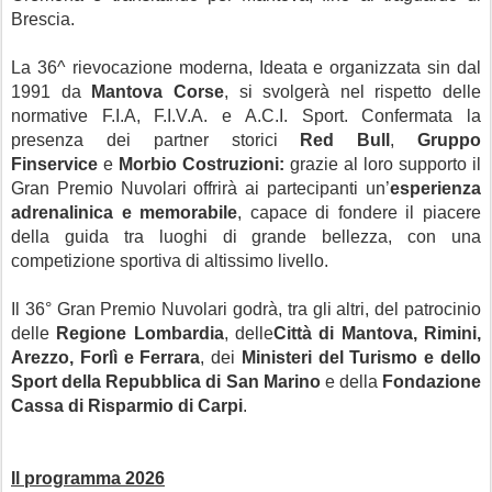
Brescia.
La 36^ rievocazione moderna, Ideata e organizzata sin dal
1991 da
Mantova Corse
, si svolgerà nel rispetto delle
normative F.I.A, F.I.V.A. e A.C.I. Sport. Confermata la
presenza dei partner storici
Red Bull
,
Gruppo
Finservice
e
Morbio Costruzioni:
grazie al loro supporto il
Gran Premio Nuvolari offrirà ai partecipanti un’
esperienza
adrenalinica e memorabile
, capace di fondere il piacere
della guida tra luoghi di grande bellezza, con una
competizione sportiva di altissimo livello.
Il 36° Gran Premio Nuvolari godrà, tra gli altri, del patrocinio
delle
Regione Lombardia
, delle
Città di Mantova, Rimini,
Arezzo, Forlì e Ferrara
, dei
Ministeri del Turismo e dello
Sport della Repubblica di San Marino
e della
Fondazione
Cassa di Risparmio di Carpi
.
Il programma 2026