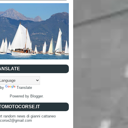
ANSLATE
 by
Translate
Powered by
Blogger
.
TOMOTOCORSE.IT
rt random news di gianni cattaneo
ocorse2@gmail.com