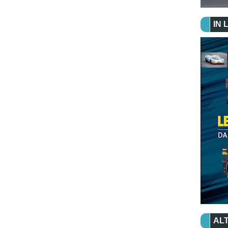
IN 
ALT