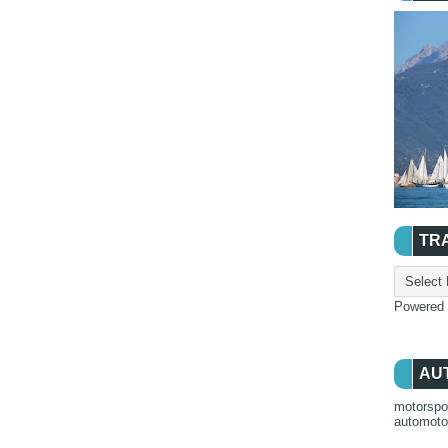
TR
Powered
AU
motorspo
automot