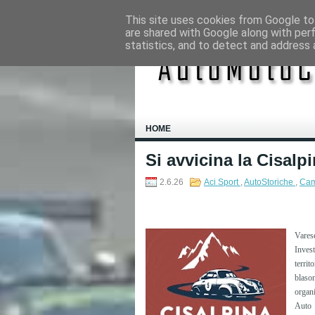
This site uses cookies from Google to 
are shared with Google along with per
statistics, and to detect and address 
HOME
Si avvicina la Cisalp
2.6.26
Aci Sport
,
AutoStoriche
,
Cam
Vares
Inves
terri
blaso
organ
Auto 