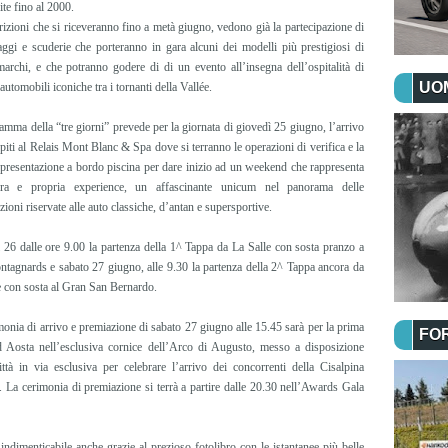
ite fino al 2000.
rizioni che si riceveranno fino a metà giugno, vedono già la partecipazione di
aggi e scuderie che porteranno in gara alcuni dei modelli più prestigiosi di
archi, e che potranno godere di di un evento all’insegna dell’ospitalità di
UOM
 automobili iconiche tra i tornanti della Vallée.
ramma della “tre giorni” prevede per la giornata di giovedì 25 giugno, l’arrivo
piti al Relais Mont Blanc & Spa dove si terranno le operazioni di verifica e la
 presentazione a bordo piscina per dare inizio ad un weekend che rappresenta
ra e propria experience, un affascinante unicum nel panorama delle
ioni riservate alle auto classiche, d’antan e supersportive.
 26 dalle ore 9.00 la partenza della 1^ Tappa da La Salle con sosta pranzo a
tagnards e sabato 27 giugno, alle 9.30 la partenza della 2^ Tappa ancora da
e con sosta al Gran San Bernardo.
monia di arrivo e premiazione di sabato 27 giugno alle 15.45 sarà per la prima
FO
d Aosta nell’esclusiva cornice dell’Arco di Augusto, messo a disposizione
ittà in via esclusiva per celebrare l’arrivo dei concorrenti della Cisalpina
La cerimonia di premiazione si terrà a partire dalle 20.30 nell’Awards Gala
ndimenticabile anche grazie al prezioso fotolibro con le istantanee più belle