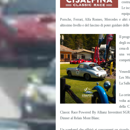
costru
Le isc
equip
Porsche, Ferrari, Alfa Romeo, Mercedes e altri m
altissimo livello e del fascino di poter guidare delle
Il prog
degli os
cena di
una ve
competiz
Venerdì
Les Mon
La Sall
La ceri
volta a
della C
Classic Race Powered By Allianz Investitori SGR. 
Dinner al Relais Mont Blanc.
Un weekend che offrirà ai concorrenti un ricordo i