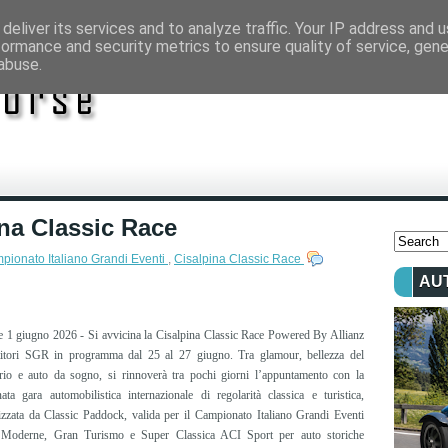
deliver its services and to analyze traffic. Your IP address and 
formance and security metrics to ensure quality of service, gen
abuse.
ina Classic Race
pionato Italiano Grandi Eventi
,
Cisalpina Classic Race
AU
e 1 giugno 2026 - Si avvicina la Cisalpina Classic Race Powered By Allianz
titori SGR in programma dal 25 al 27 giugno. Tra glamour, bellezza del
torio e auto da sogno, si rinnoverà tra pochi giorni l’appuntamento con la
nata gara automobilistica internazionale di regolarità classica e turistica,
izzata da Classic Paddock, valida per il Campionato Italiano Grandi Eventi
Moderne, Gran Turismo e Super Classica ACI Sport per auto storiche