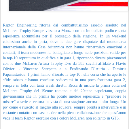
Raptor Engineering ritorna dal combattutissimo esordio assoluto nel
McLaren Trophy Europe vissuto a Monza con un immediato podio e tanta
esperienza accumulata per il prosieguo della stagione. In un weekend
caldissimo anche in pista, dove le due gare disputate dal monomarca
internazionale della Casa britannica non hanno risparmiato emozioni e
contatti, il team modenese ha battagliato a lungo nelle posizioni valide per
la top-10 soprattutto in qualifica e in gara 1, riportando diversi piazzamenti
con le due McLaren Artura Trophy Evo da 585 cavalli affidate a Flavio
Olivieri - Vincenzo Scarpetta e a Ferdinando D’Auria - Dimitris
Papanastasiou. I primi hanno sfiorato la top-10 nella corsa che ha aperto le
sfide sabato e hanno concluso sedicesimi in una poco fortunata gara 2,
sempre in lotta con tanti rivali diretti. Ricca di insidie la prima volta nel
McLaren Trophy del 19enne romano e del 20enne napoletano, coppia
giovanissima che in primis ha potuto mietere esperienza e “prendere le
misure” a serie e vettura in vista di una stagione ancora molto lunga. Un
po’ come è riuscito al meglio alla squadra, sempre pronta a intervenire e in
costante contatto con casa madre nella piena collaborazione che quest’anno
vede il team Raptor esordire con i colori McLaren non soltanto in GT3.