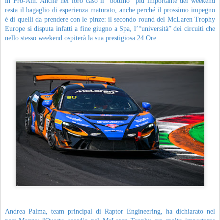
in Pro-Am. Anche nel loro caso il “bottino” più importante del weekend
resta il bagaglio di esperienza maturato, anche perché il prossimo impegno
è di quelli da prendere con le pinze: il secondo round del McLaren Trophy
Europe si disputa infatti a fine giugno a Spa, l’“università” dei circuiti che
nello stesso weekend ospiterà la sua prestigiosa 24 Ore.
Andrea Palma, team principal di Raptor Engineering, ha dichiarato nel