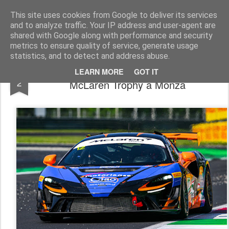
AutoMotoCorse.
Motorsport Random News 280912
This site uses cookies from Google to deliver its services
and to analyze traffic. Your IP address and user-agent are
shared with Google along with performance and security
metrics to ensure quality of service, generate usage
statistics, and to detect and address abuse.
Raptor Engineering, esordio a podio nel
JUN
LEARN MORE
GOT IT
2
McLaren Trophy a Monza