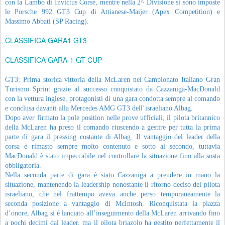
con la Lambo di Invictus Corse, mentre nella 2^ Divisione si sono imposte
le Porsche 992 GT3 Cup di Attianese-Maijer (Apex Competition) e
Massimo Abbati (SP Racing).
CLASSIFICA GARA1 GT3
CLASSIFICA GARA-1 GT CUP
GT3: Prima storica vittoria della McLaren nel Campionato Italiano Gran
Turismo Sprint grazie al successo conquistato da Cazzaniga-MacDonald
con la vettura inglese, protagonisti di una gara condotta sempre al comando
e conclusa davanti alla Mercedes AMG GT3 dell’israeliano Albag.
Dopo aver firmato la pole position nelle prove ufficiali, il pilota britannico
della McLaren ha preso il comando riuscendo a gestire per tutta la prima
parte di gara il pressing costante di Albag. Il vantaggio del leader della
corsa è rimasto sempre molto contenuto e sotto al secondo, tuttavia
MacDonald è stato impeccabile nel controllare la situazione fino alla sosta
obbligatoria.
Nella seconda parte di gara è stato Cazzaniga a prendere in mano la
situazione, mantenendo la leadership nonostante il ritorno deciso del pilota
israeliano, che nel frattempo aveva anche perso temporaneamente la
seconda posizione a vantaggio di McIntosh. Riconquistata la piazza
d’onore, Albag si è lanciato all’inseguimento della McLaren arrivando fino
a pochi decimi dal leader, ma il pilota briazolo ha gestito perfettamente il