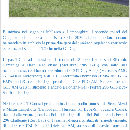
È iniziato nel segno di McLaren e Lamborghini il secondo round del
Campionato Italiano Gran Turismo Sprint 2026, che sul tracciato romano
ha mandato in archivio le prime due gare del weekend regalando spettacolo
ed emozioni sia nella GT3 che nella GT Cup.
In gara1 GT3 ad imporsi con il tempo di 52’30”061 sono stati Riccardo
Cazzaniga e Dean MacDonald (McLaren 720S GT3) che sotto alla
baandiera a scacchi hanno preceduto di 0”341 Guy Albag (Mercedes AMG
GT3-AKM Motorsport) e di 9”153 McIntosh-Thompson (BMW M4 GT3-
BMW Italia/Ceccato Racing), primi della GT3 PRO-AM. Nelle sottoclasse
GT3 AM GT3 il successo è andato a Fontana-Gai (Ferrari 296 GT3 Evo-
Spirit of Racing).
Nella classe GT Cup sul gradino più alto del podio sono saliti Pietro Alessi
e Mattia Lancellotti (Lamborghini Huracan ST Evo2-SF Squadra Corse),
davanti alla vettura gemella (Pollini Racing) di Pollini-Pollini e alla Ferrari
296 Challenge (Best Lap) di Frassineti-Pegoraro, staccati, rispettivamente,
di 2”155 e 3”074. Nella 1^ Divisione AM, successo di Coassin-Lancelotti