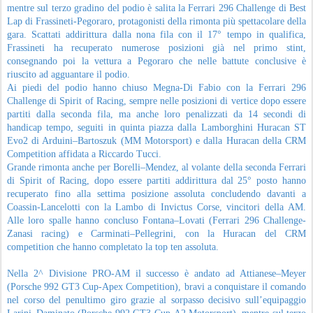
mentre sul terzo gradino del podio è salita la Ferrari 296 Challenge di Best
Lap di Frassineti-Pegoraro, protagonisti della rimonta più spettacolare della
gara. Scattati addirittura dalla nona fila con il 17° tempo in qualifica,
Frassineti ha recuperato numerose posizioni già nel primo stint,
consegnando poi la vettura a Pegoraro che nelle battute conclusive è
riuscito ad agguantare il podio.
Ai piedi del podio hanno chiuso Megna-Di Fabio con la Ferrari 296
Challenge di Spirit of Racing, sempre nelle posizioni di vertice dopo essere
partiti dalla seconda fila, ma anche loro penalizzati da 14 secondi di
handicap tempo, seguiti in quinta piazza dalla Lamborghini Huracan ST
Evo2 di Arduini–Bartoszuk (MM Motorsport) e dalla Huracan della CRM
Competition affidata a Riccardo Tucci.
Grande rimonta anche per Borelli–Mendez, al volante della seconda Ferrari
di Spirit of Racing, dopo essere partiti addirittura dal 25° posto hanno
recuperato fino alla settima posizione assoluta concludendo davanti a
Coassin-Lancelotti con la Lambo di Invictus Corse, vincitori della AM.
Alle loro spalle hanno concluso Fontana–Lovati (Ferrari 296 Challenge-
Zanasi racing) e Carminati–Pellegrini, con la Huracan del CRM
competition che hanno completato la top ten assoluta.
Nella 2^ Divisione PRO-AM il successo è andato ad Attianese–Meyer
(Porsche 992 GT3 Cup-Apex Competition), bravi a conquistare il comando
nel corso del penultimo giro grazie al sorpasso decisivo sull’equipaggio