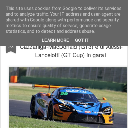
AutoMotoCorse.
Motorsport Random News 280912
This site uses cookies from Google to deliver its services
and to analyze traffic. Your IP address and user-agent are
shared with Google along with performance and security
metrics to ensure quality of service, generate usage
statistics, and to detect and address abuse.
GT Sprint a Vallelunga: vittorie di
MAY
LEARN MORE
GOT IT
Cazzaniga-MacDonald (GT3) e di Alessi-
23
Lancelotti (GT Cup) in gara1