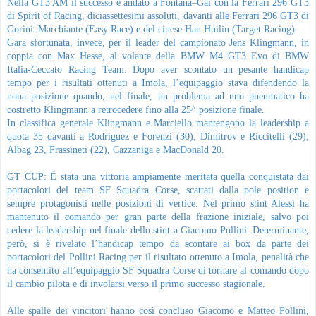
Nella GT3 AM il successo è andato a Fontana–Gai con la Ferrari 296 GT3
di Spirit of Racing, diciassettesimi assoluti, davanti alle Ferrari 296 GT3 di
Gorini–Marchiante (Easy Race) e del cinese Han Huilin (Target Racing).
Gara sfortunata, invece, per il leader del campionato Jens Klingmann, in
coppia con Max Hesse, al volante della BMW M4 GT3 Evo di BMW
Italia-Ceccato Racing Team. Dopo aver scontato un pesante handicap
tempo per i risultati ottenuti a Imola, l’equipaggio stava difendendo la
nona posizione quando, nel finale, un problema ad uno pneumatico ha
costretto Klingmann a retrocedere fino alla 25^ posizione finale.
In classifica generale Klingmann e Marciello mantengono la leadership a
quota 35 davanti a Rodriguez e Forenzi (30), Dimitrov e Riccitelli (29),
Albag 23, Frassineti (22), Cazzaniga e MacDonald 20.
GT CUP: È stata una vittoria ampiamente meritata quella conquistata dai
portacolori del team SF Squadra Corse, scattati dalla pole position e
sempre protagonisti nelle posizioni di vertice. Nel primo stint Alessi ha
mantenuto il comando per gran parte della frazione iniziale, salvo poi
cedere la leadership nel finale dello stint a Giacomo Pollini. Determinante,
però, si è rivelato l’handicap tempo da scontare ai box da parte dei
portacolori del Pollini Racing per il risultato ottenuto a Imola, penalità che
ha consentito all’equipaggio SF Squadra Corse di tornare al comando dopo
il cambio pilota e di involarsi verso il primo successo stagionale.
Alle spalle dei vincitori hanno così concluso Giacomo e Matteo Pollini,