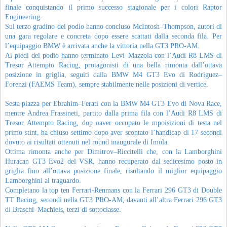
finale conquistando il primo successo stagionale per i colori Raptor
Engineering.
Sul terzo gradino del podio hanno concluso McIntosh–Thompson, autori di
una gara regolare e concreta dopo essere scattati dalla seconda fila. Per
l’equipaggio BMW è arrivata anche la vittoria nella GT3 PRO-AM.
Ai piedi del podio hanno terminato Levi–Mazzola con l’Audi R8 LMS di
Tresor Attempto Racing, protagonisti di una bella rimonta dall’ottava
posizione in griglia, seguiti dalla BMW M4 GT3 Evo di Rodriguez–
Forenzi (FAEMS Team), sempre stabilmente nelle posizioni di vertice.
Sesta piazza per Ebrahim–Ferati con la BMW M4 GT3 Evo di Nova Race,
mentre Andrea Frassineti, partito dalla prima fila con l’Audi R8 LMS di
Tresor Attempto Racing, dop oaver occupato le mpoisizioni di testa nel
primo stint, ha chiuso settimo dopo aver scontato l’handicap di 17 secondi
dovuto ai risultati ottenuti nel round inaugurale di Imola.
Ottima rimonta anche per Dimitrov–Riccitelli che, con la Lamborghini
Huracan GT3 Evo2 del VSR, hanno recuperato dal sedicesimo posto in
griglia fino all’ottava posizione finale, risultando il miglior equipaggio
Lamborghini al traguardo.
Completano la top ten Ferrari-Renmans con la Ferrari 296 GT3 di Double
TT Racing, secondi nella GT3 PRO-AM, davanti all’altra Ferrari 296 GT3
di Braschi–Machiels, terzi di sottoclasse.