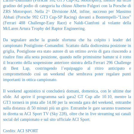
Larini–Daminato (Porsche 992 GT3 Cup-A2 Motorsport), mentre sul terzo
gradino del podio di categoria ha chiuso Alberto Fulgori con la Porsche di
ZRS Motorsport. Nella 2^ Divisione AM, infine, successo per Massimo
Abbati (Porsche 992 GT3 Cup-SP Racing) davanti a Bontempelli-“Linos”
(Ferrari 488 Challenge-Easy Race) e Naldi-Cianfoni al volante della
McLaren Artura Trophy del Raptor Engineering.
Da segnalare anche la grande sfortuna che ha colpito i leader del
campionato Postiglione–Comandini. Scattato dalla dodicesima posizione in
griglia, Postiglione era stato autore di un ottimo avvio di gara riuscendo a
risalire fino alla sesta posizione, quando nelle primissime battute si è rotto
il braccetto della sospensione anteriore sinistra della Ferrari 296 Challenge
di Best Lap, costringendo l’equipaggio al ritiro anticipato e
compromettendo così un weekend che sembrava poter regalare punti
importanti in ottica campionato.
Il weekend agonistico si concluderà domani, domenica, con le ultime due
sfide. Ad aprire il programma sarà gara2 GT Cup alle 10.10, mentre la
GT3 tornerà in pista alle 14.00 per la seconda gara del weekend, entrambe
sulla distanza di 50 minuti più un giro. Entrambe le gare saranno trasmesse
in diretta su ACI Sport TV (Sky 228), oltre che in live streaming sui canali
social del campionato e sul sito ufficiale ACI Sport.
Credits: ACI SPORT