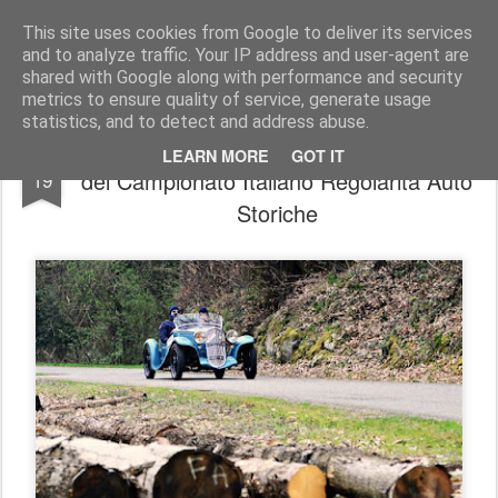
AutoMotoCorse.
Motorsport Random News 280912
This site uses cookies from Google to deliver its services
and to analyze traffic. Your IP address and user-agent are
shared with Google along with performance and security
metrics to ensure quality of service, generate usage
statistics, and to detect and address abuse.
CIREAS \ Il 13° Valli Biellesi, quarto atto
MAR
LEARN MORE
GOT IT
del Campionato Italiano Regolarità Auto
19
Storiche