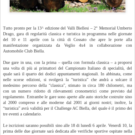
Tutto pronto per la 13^ edizione del Valli Biellesi – 2° Memorial Umberto
Drago, gara di regolarità classica e turistica in programma nelle giornate
del 10 e 11 aprile con la città di Cossato che apre le porte alla
manifestazione organizzata da Veglio 4x4 in collaborazione con
Automobile Club Biella.
Due gare in una, con la prima – quella con formula classica – a proporsi
una volta di più ai primattori del Campionato Italiano di specialità, del
quale sarà il quarto dei dodici appuntamenti stagionali. In abbinata, come
nelle scorse edizioni, si svolgerà la “turistica” che andrà a solcare il
medesimo percorso della “classica”, stimato in circa 180 chilometri, ma
con un numero ridotto di rilevamenti cronometrici come previsto dal
regolamento. Entrambe le gare sono aperte alle auto storiche costruite sino
al 2000 compreso e alle moderne dal 2001 ai giorni nostri; inoltre, la
“turistica” avrà validità per il Challenge AC Biella, del quale è il primo dei
tre eventi a calendario.
Le iscrizioni saranno possibili sino alle 18 di lunedì 6 aprile. Venerdì 10, la
prima delle due giornate sarà dedicata alle verifiche sportive ospitate nella