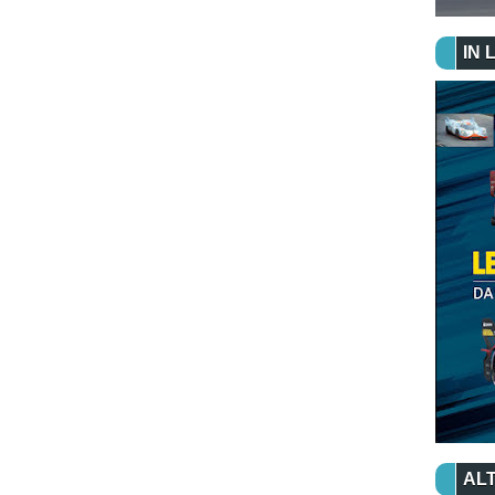
IN 
ALT