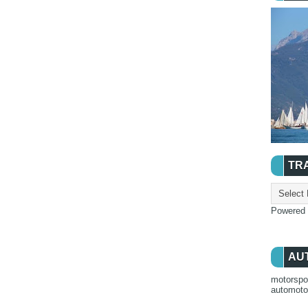
TR
Powered
AU
motorspo
automot