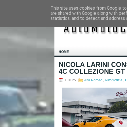
This site uses cookies from Google to 
are shared with Google along with per
statistics, and to detect and address 
HOME
NICOLA LARINI CO
4C COLLEZIONE GT 
1.10.25
Alfa Romeo
,
AutoNotizie
,
H