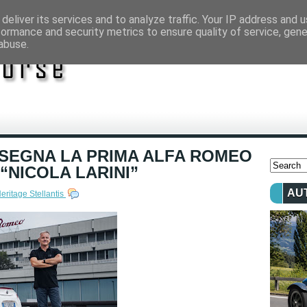
deliver its services and to analyze traffic. Your IP address and 
formance and security metrics to ensure quality of service, gen
abuse.
NSEGNA LA PRIMA ALFA ROMEO
“NICOLA LARINI”
AU
eritage Stellantis