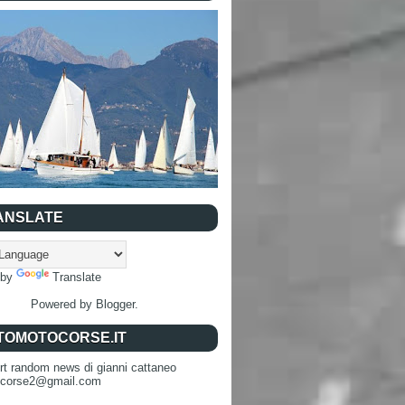
ANSLATE
 by
Translate
Powered by
Blogger
.
TOMOTOCORSE.IT
rt random news di gianni cattaneo
ocorse2@gmail.com