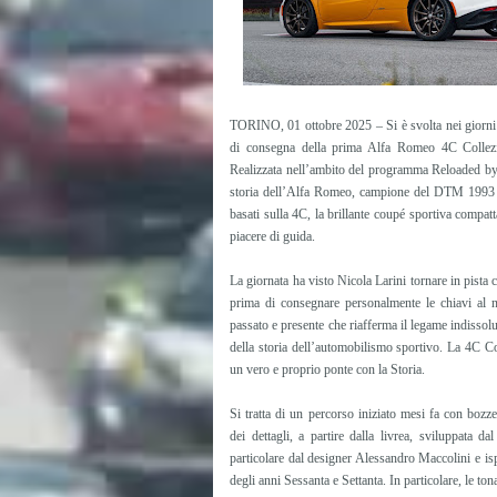
TORINO, 01 ottobre 2025 – Si è svolta nei giorni 
di consegna della prima Alfa Romeo 4C Collezio
Realizzata nell’ambito del programma Reloaded by 
storia dell’Alfa Romeo, campione del DTM 1993 al
basati sulla 4C, la brillante coupé sportiva compat
piacere di guida.
La giornata ha visto Nicola Larini tornare in pist
prima di consegnare personalmente le chiavi al n
passato e presente che riafferma il legame indissolu
della storia dell’automobilismo sportivo. La 4C Co
un vero e proprio ponte con la Storia.
Si tratta di un percorso iniziato mesi fa con bozze
dei dettagli, a partire dalla livrea, sviluppata 
particolare dal designer Alessandro Maccolini e is
degli anni Sessanta e Settanta. In particolare, le ton