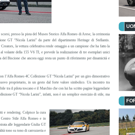
UOM
scorsi, presso la pista del Museo Storico Alfa Romeo di Arese, la cerimonia
ne GT “Nicola Larini” da parte del dipartimento Heritage di Stellantis.
Creators, la vettura celebrativa rende omaggio a un campione che ha fatto la
 volante della 155 V6 TI, e prevede la realizzazione di tre esemplari unici
ta del Biscione che ancora oggi resta un punto di riferimento per dinamicità e
a con l’Alfa Romeo 4C Collezione GT “Nicola Larini” per un giro dimostrativo
uovo proprietario, in un gesto dal forte valore simbolico. Un incontro tra
bile tra il pilota toscano e il Marchio che con lui ha scritto pagine leggendarie
llezione GT “Nicola Larini”, infatti, non è un semplice esercizio di stile, ma
FO
tti e rendering. Colpisce la cura
dal Centro Stile Alfa Romeo e in
pirata alle leggendarie Giulia GT
alità tono su tono di carrozzeria e