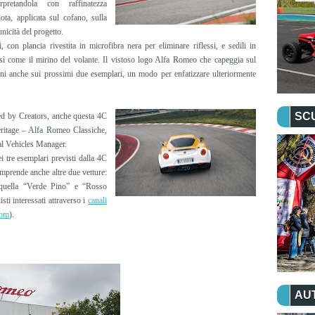
rpretandola con raffinatezza
ta, applicata sul cofano, sulla
unicità del progetto.
, con plancia rivestita in microfibra nera per eliminare riflessi, e sedili in
così come il mirino del volante. Il vistoso logo Alfa Romeo che capeggia sul
oni anche sui prossimi due esemplari, un modo per enfatizzare ulteriormente
SC
ed by Creators, anche questa 4C
Heritage – Alfa Romeo Classiche,
al Vehicles Manager.
i tre esemplari previsti dalla 4C
mprende anche altre due vetture:
e quella “Verde Pino” e “Rosso
ti interessati attraverso i
canali
com
).
AU