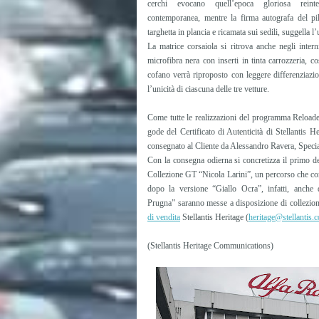
cerchi evocano quell’epoca gloriosa reinte
contemporanea, mentre la firma autografa del pilo
targhetta in plancia e ricamata sui sedili, suggella l’
La matrice corsaiola si ritrova anche negli interni
microfibra nera con inserti in tinta carrozzeria, 
cofano verrà riproposto con leggere differenziazi
l’unicità di ciascuna delle tre vetture.
Come tutte le realizzazioni del programma Reload
gode del Certificato di Autenticità di Stellantis 
consegnato al Cliente da Alessandro Ravera, Speci
Con la consegna odierna si concretizza il primo de
Collezione GT “Nicola Larini”, un percorso che co
dopo la versione “Giallo Ocra”, infatti, anch
Prugna” saranno messe a disposizione di collezionis
di vendita
Stellantis Heritage (
heritage@stellantis.
(Stellantis Heritage Communications)