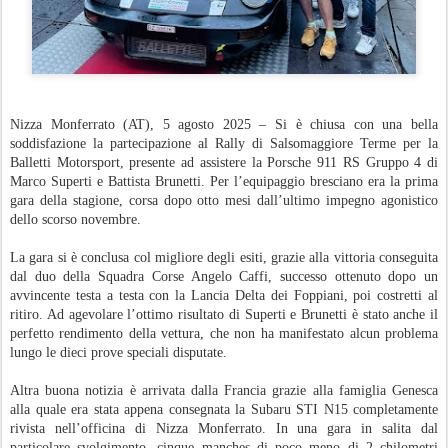
Nizza Monferrato (AT), 5 agosto 2025 – Si è chiusa con una bella
soddisfazione la partecipazione al Rally di Salsomaggiore Terme per la
Balletti Motorsport, presente ad assistere la Porsche 911 RS Gruppo 4 di
Marco Superti e Battista Brunetti. Per l’equipaggio bresciano era la prima
gara della stagione, corsa dopo otto mesi dall’ultimo impegno agonistico
dello scorso novembre.
La gara si è conclusa col migliore degli esiti, grazie alla vittoria conseguita
dal duo della Squadra Corse Angelo Caffi, successo ottenuto dopo un
avvincente testa a testa con la Lancia Delta dei Foppiani, poi costretti al
ritiro. Ad agevolare l’ottimo risultato di Superti e Brunetti è stato anche il
perfetto rendimento della vettura, che non ha manifestato alcun problema
lungo le dieci prove speciali disputate.
Altra buona notizia è arrivata dalla Francia grazie alla famiglia Genesca
alla quale era stata appena consegnata la Subaru STI N15 completamente
rivista nell’officina di Nizza Monferrato. In una gara in salita dal
particolare svolgimento, cinque manches di poco meno di 2 chilometri