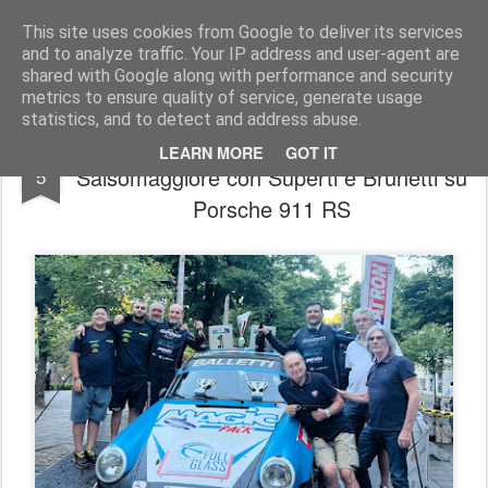
AutoMotoCorse.
Motorsport Random News 280912
This site uses cookies from Google to deliver its services
and to analyze traffic. Your IP address and user-agent are
shared with Google along with performance and security
metrics to ensure quality of service, generate usage
statistics, and to detect and address abuse.
Balletti Motorsport si ripete a
AUG
LEARN MORE
GOT IT
Salsomaggiore con Superti e Brunetti su
5
Porsche 911 RS