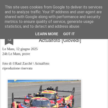
AutoMotoCorse.
Motorsport Random News 280912
This site uses cookies from Google to deliver its services
and to analyze traffic. Your IP address and user-agent are
shared with Google along with performance and security
metrics to ensure quality of service, generate usage
statistics, and to detect and address abuse.
24h Le Mans - \ foto di Raul Zacchè -
JUN
LEARN MORE
GOT IT
12
Actualfoto [Giovedì]
Le Mans, 12 giugno 2025
24h Le Mans, prove
foto di ©️Raul Zacchè \ Actualfoto
riproduzione riservata