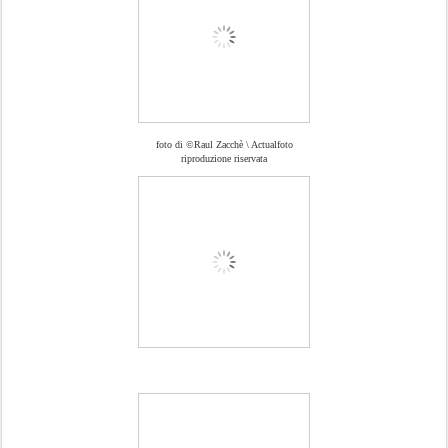
foto di ©️Raul Zacchè \ Actualfoto
riproduzione riservata