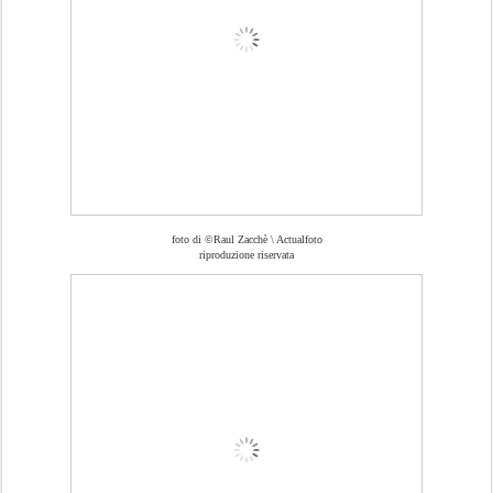
foto di ©️Raul Zacchè \ Actualfoto
riproduzione riservata