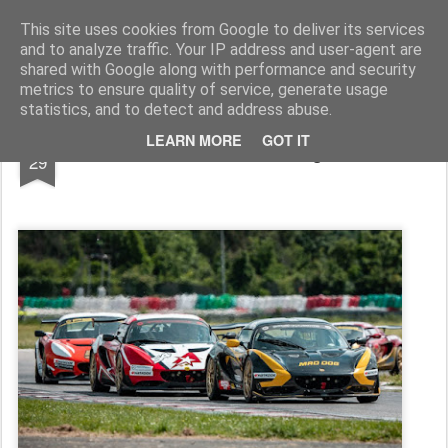
AutoMotoCorse.
Motorsport Random News 280912
This site uses cookies from Google to deliver its services
and to analyze traffic. Your IP address and user-agent are
shared with Google along with performance and security
metrics to ensure quality of service, generate usage
statistics, and to detect and address abuse.
MAY
LEARN MORE
GOT IT
A Varano arriva FX Racing Weekend
29