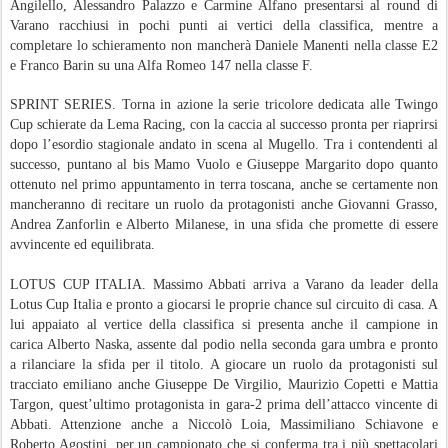
Angilello, Alessandro Palazzo e Carmine Alfano presentarsi al round di
Varano racchiusi in pochi punti ai vertici della classifica, mentre a
completare lo schieramento non mancherà Daniele Manenti nella classe E2
e Franco Barin su una Alfa Romeo 147 nella classe F.
SPRINT SERIES. Torna in azione la serie tricolore dedicata alle Twingo
Cup schierate da Lema Racing, con la caccia al successo pronta per riaprirsi
dopo l’esordio stagionale andato in scena al Mugello. Tra i contendenti al
successo, puntano al bis Mamo Vuolo e Giuseppe Margarito dopo quanto
ottenuto nel primo appuntamento in terra toscana, anche se certamente non
mancheranno di recitare un ruolo da protagonisti anche Giovanni Grasso,
Andrea Zanforlin e Alberto Milanese, in una sfida che promette di essere
avvincente ed equilibrata.
LOTUS CUP ITALIA. Massimo Abbati arriva a Varano da leader della
Lotus Cup Italia e pronto a giocarsi le proprie chance sul circuito di casa. A
lui appaiato al vertice della classifica si presenta anche il campione in
carica Alberto Naska, assente dal podio nella seconda gara umbra e pronto
a rilanciare la sfida per il titolo. A giocare un ruolo da protagonisti sul
tracciato emiliano anche Giuseppe De Virgilio, Maurizio Copetti e Mattia
Targon, quest’ultimo protagonista in gara-2 prima dell’attacco vincente di
Abbati. Attenzione anche a Niccolò Loia, Massimiliano Schiavone e
Roberto Agostini, per un campionato che si conferma tra i più spettacolari