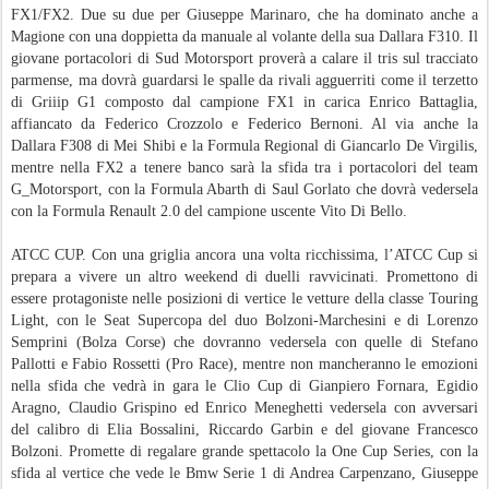
FX1/FX2. Due su due per Giuseppe Marinaro, che ha dominato anche a
Magione con una doppietta da manuale al volante della sua Dallara F310. Il
giovane portacolori di Sud Motorsport proverà a calare il tris sul tracciato
parmense, ma dovrà guardarsi le spalle da rivali agguerriti come il terzetto
di Griiip G1 composto dal campione FX1 in carica Enrico Battaglia,
affiancato da Federico Crozzolo e Federico Bernoni. Al via anche la
Dallara F308 di Mei Shibi e la Formula Regional di Giancarlo De Virgilis,
mentre nella FX2 a tenere banco sarà la sfida tra i portacolori del team
G_Motorsport, con la Formula Abarth di Saul Gorlato che dovrà vedersela
con la Formula Renault 2.0 del campione uscente Vito Di Bello.
ATCC CUP. Con una griglia ancora una volta ricchissima, l’ATCC Cup si
prepara a vivere un altro weekend di duelli ravvicinati. Promettono di
essere protagoniste nelle posizioni di vertice le vetture della classe Touring
Light, con le Seat Supercopa del duo Bolzoni-Marchesini e di Lorenzo
Semprini (Bolza Corse) che dovranno vedersela con quelle di Stefano
Pallotti e Fabio Rossetti (Pro Race), mentre non mancheranno le emozioni
nella sfida che vedrà in gara le Clio Cup di Gianpiero Fornara, Egidio
Aragno, Claudio Grispino ed Enrico Meneghetti vedersela con avversari
del calibro di Elia Bossalini, Riccardo Garbin e del giovane Francesco
Bolzoni. Promette di regalare grande spettacolo la One Cup Series, con la
sfida al vertice che vede le Bmw Serie 1 di Andrea Carpenzano, Giuseppe