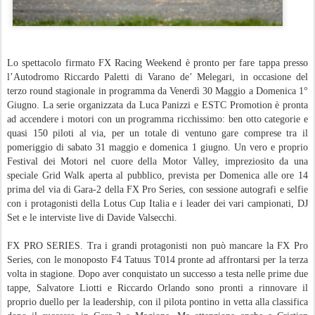
Lo spettacolo firmato FX Racing Weekend è pronto per fare tappa presso
l’Autodromo Riccardo Paletti di Varano de’ Melegari, in occasione del
terzo round stagionale in programma da Venerdì 30 Maggio a Domenica 1°
Giugno. La serie organizzata da Luca Panizzi e ESTC Promotion è pronta
ad accendere i motori con un programma ricchissimo: ben otto categorie e
quasi 150 piloti al via, per un totale di ventuno gare comprese tra il
pomeriggio di sabato 31 maggio e domenica 1 giugno. Un vero e proprio
Festival dei Motori nel cuore della Motor Valley, impreziosito da una
speciale Grid Walk aperta al pubblico, prevista per Domenica alle ore 14
prima del via di Gara-2 della FX Pro Series, con sessione autografi e selfie
con i protagonisti della Lotus Cup Italia e i leader dei vari campionati, DJ
Set e le interviste live di Davide Valsecchi.
FX PRO SERIES. Tra i grandi protagonisti non può mancare la FX Pro
Series, con le monoposto F4 Tatuus T014 pronte ad affrontarsi per la terza
volta in stagione. Dopo aver conquistato un successo a testa nelle prime due
tappe, Salvatore Liotti e Riccardo Orlando sono pronti a rinnovare il
proprio duello per la leadership, con il pilota pontino in vetta alla classifica