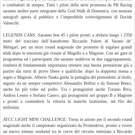
e combattuti di sempre. Tutti i piloti della serie promossa da PB Racing
saranno inoltre parte integrante della Grid Walk di Domenica, con sessione
autografi aperta al pubblico e l’imperdibile coinvolgimento di Davide
Valsecchi.
LEGENDS CARS. Saranno ben 45 i piloti pronti a sfidarsi lungo i 2350
metri del tracciato dell’Autodromo Riccardo Paletti di Varano de’
Melegari, per un terzo round stagionale che promette di regalare grandi
sfide dopo le emozioni già vissute al Mugello e a Magione. Con sei gare in
programma ed i partecipanti che saranno suddivisi in due raggruppamenti,
risulterà di fondamentale importanza ottenere una buona prestazione già a
partire dai turni di prove libere e qualifiche: dopo la doppietta messa a
segno a Magione, Alberto Naska guida la pattuglia dei pretendenti al titolo,
seguito da un sempre competitivo Alessandro Bollini e da Simone Bonci,
anche lui più volte sul podio. Tra i protagonisti anche Tiziano Riva,
Andrea Lesmo e Stefano Casero, già protagonisti nel gruppo B a Magione
e pronti a contendersi la vittoria in manche tiratissime, sul filo dei
millesimi.
ATCC LIGHT MINI CHALLENGE: Torna in azione per il secondo round
stagionale anche il campionato organizzato da Promodrive, pronto a vivere
un nuovo intenso weekend tra le curve del circuito intitolato a Riccardo