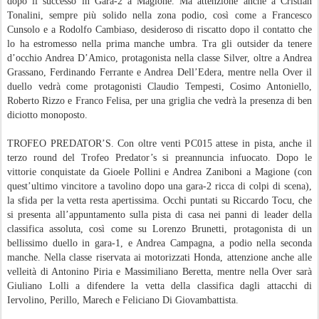
dopo il successo in Gara-2 a Magione. Ma attenzione anche a Cristian
Tonalini, sempre più solido nella zona podio, così come a Francesco
Cunsolo e a Rodolfo Cambiaso, desideroso di riscatto dopo il contatto che
lo ha estromesso nella prima manche umbra. Tra gli outsider da tenere
d’occhio Andrea D’Amico, protagonista nella classe Silver, oltre a Andrea
Grassano, Ferdinando Ferrante e Andrea Dell’Edera, mentre nella Over il
duello vedrà come protagonisti Claudio Tempesti, Cosimo Antoniello,
Roberto Rizzo e Franco Felisa, per una griglia che vedrà la presenza di ben
diciotto monoposto.
TROFEO PREDATOR’S. Con oltre venti PC015 attese in pista, anche il
terzo round del Trofeo Predator’s si preannuncia infuocato. Dopo le
vittorie conquistate da Gioele Pollini e Andrea Zaniboni a Magione (con
quest’ultimo vincitore a tavolino dopo una gara-2 ricca di colpi di scena),
la sfida per la vetta resta apertissima. Occhi puntati su Riccardo Tocu, che
si presenta all’appuntamento sulla pista di casa nei panni di leader della
classifica assoluta, così come su Lorenzo Brunetti, protagonista di un
bellissimo duello in gara-1, e Andrea Campagna, a podio nella seconda
manche. Nella classe riservata ai motorizzati Honda, attenzione anche alle
velleità di Antonino Piria e Massimiliano Beretta, mentre nella Over sarà
Giuliano Lolli a difendere la vetta della classifica dagli attacchi di
Iervolino, Perillo, Marech e Feliciano Di Giovambattista.