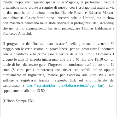
Paletti. Dopo aver regalato spettacolo a Magione, le performanti vetture
britanniche sono pronte a ruggire di nuovo, con i protagonisti attesi al via
in due manche ad altissima intensità: Daniele Rosini e Edoardo Maccari
sono chiamati alla conferma dopo i successi colti in Umbria, ma lo show
non mancherà nemmeno nella sfida riservata ai protagonisti dell’Academy,
che nel primo appuntamento ha visto primeggiare Thomas Baldassarri e
Francesco Andreini.
Il programma del fine settimana scatterà nella giornata di venerdì 30
maggio con le varie sessioni di prove libere, per poi proseguire l’indomani
con le qualifiche e le prime gare a partire dalle ore 17:20. Domenica 1
giugno le attività in pista inizieranno alle ore 8:40 fino alle 19:10 con un
totale di ben diciassette gare: l’ingresso in autodromo avrà un costo di 12
euro (8 euro per i minorenni) con ticket acquistabili online oppure
direttamente in biglietteria, mentre per l’accesso alla Grid Walk sarà
sufficiente registrarsi tramite l’apposito link sul sito ufficiale del
https://iscrizioni.formulaxitalianseries.it/login-fan
campionato (
), con
appuntamento alle ore 13:50.
(Ufficio Stampa FX)