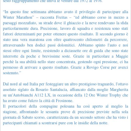
sesto raggruppamento che univa le vetture dal 1972 al 1976.
“In questo fine settimana abbiamo avuto il privilegio di partecipare alla
Winter Marathon” – racconta Freitas – “ed abbiamo corso in mezzo a
paesaggi mozzafiato, su strade dove il ghiaccio e la neve rendevano la sfida
particolarmente dura. Precisione, lavoro di squadra e resistenza sono stati
fattori determinanti per poter ottenere questo risultato. Il secondo giorno è
stato una vera maratona con oltre quattrocento chilometri da percorrere,
attraversando ben dodici passi dolomitici. Abbiamo spinto l'auto e noi
stessi oltre ogni limite, resistendo a diciassette ore di guida che sono state
interrotte da poche e brevissime soste. Grazie in particolare a Maggie
perchè la sua abilità nello stare concentrata, gestendo ogni pressione, ci ha
permesso di arrivare a questo risultato. Grazie a Rovigo Corse per averci
sostenuto.”
Dal nord al sud Italia per festeggiare un altro prestigioso traguardo, l'ottavo
assoluto siglato da Rosario Santalucia, affiancato dalla moglie Margherita
su un'Autobianchi A112 LX, in occasione della 12 Ore Winter Trophy che
ha avuto come fulcro la città di Frosinone.
Il portacolori della compagine polesana ha così aperto al meglio la
stagione, affrontando le sessanta prove di precisione previste nella sola
giornata di Sabato scorso, caratterizzata da un secondo settore che ha visto i
partecipanti chiamati a scontrarsi pure con le insidie della notte.