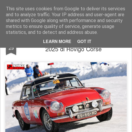
AutoMotoCorse.
Motorsport Random News 280912
This site uses cookies from Google to deliver its services
and to analyze traffic. Your IP address and user-agent are
shared with Google along with performance and security
metrics to ensure quality of service, generate usage
statistics, and to detect and address abuse.
Regolarità AutoStoriche | Parte bene il
JAN
LEARN MORE
GOT IT
29
2025 di Rovigo Corse