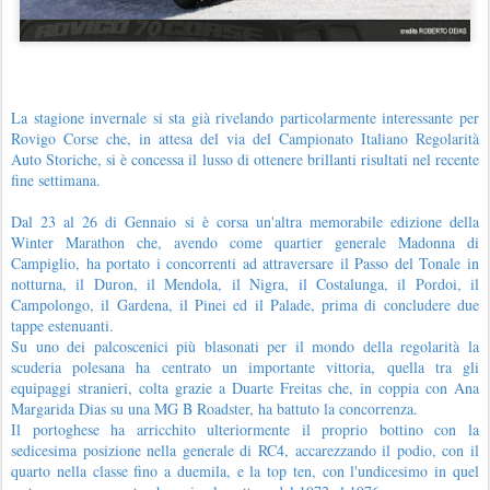
La stagione invernale si sta già rivelando particolarmente interessante per
Rovigo Corse che, in attesa del via del Campionato Italiano Regolarità
Auto Storiche, si è concessa il lusso di ottenere brillanti risultati nel recente
fine settimana.
Dal 23 al 26 di Gennaio si è corsa un'altra memorabile edizione della
Winter Marathon che, avendo come quartier generale Madonna di
Campiglio, ha portato i concorrenti ad attraversare il Passo del Tonale in
notturna, il Duron, il Mendola, il Nigra, il Costalunga, il Pordoi, il
Campolongo, il Gardena, il Pinei ed il Palade, prima di concludere due
tappe estenuanti.
Su uno dei palcoscenici più blasonati per il mondo della regolarità la
scuderia polesana ha centrato un importante vittoria, quella tra gli
equipaggi stranieri, colta grazie a Duarte Freitas che, in coppia con Ana
Margarida Dias su una MG B Roadster, ha battuto la concorrenza.
Il portoghese ha arricchito ulteriormente il proprio bottino con la
sedicesima posizione nella generale di RC4, accarezzando il podio, con il
quarto nella classe fino a duemila, e la top ten, con l'undicesimo in quel