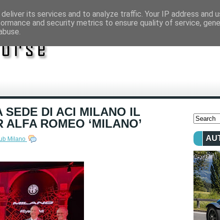
deliver its services and to analyze traffic. Your IP address and 
formance and security metrics to ensure quality of service, gen
abuse.
SEDE DI ACI MILANO IL
 ALFA ROMEO ‘MILANO’
AU
lub Milano