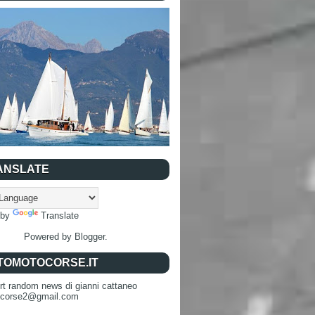
ANSLATE
 by
Translate
Powered by
Blogger
.
TOMOTOCORSE.IT
rt random news di gianni cattaneo
ocorse2@gmail.com