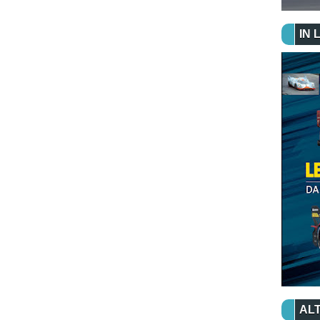
IN 
ALT