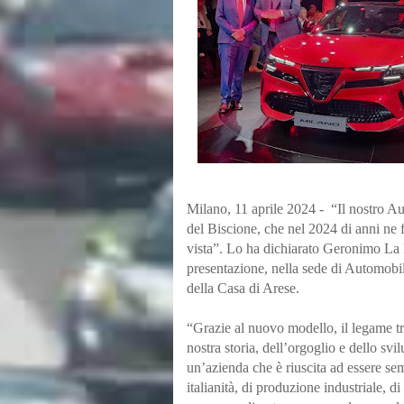
Milano, 11 aprile 2024 -  “Il nostro Au
del Biscione, che nel 2024 di anni ne f
vista”. Lo ha dichiarato Geronimo La 
presentazione, nella sede di Automobi
della Casa di Arese. 
“Grazie al nuovo modello, il legame tra
nostra storia, dell’orgoglio e dello svilu
un’azienda che è riuscita ad essere semp
italianità, di produzione industriale, di