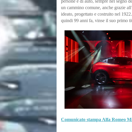
persone e di auto, sempre nel segno d
un cammino comune, anche grazie all
ideato, progettato e costruito nel 192
quindi 99 anni fa, vinse il suo primo
Comunicato stampa Alfa Romeo Mi