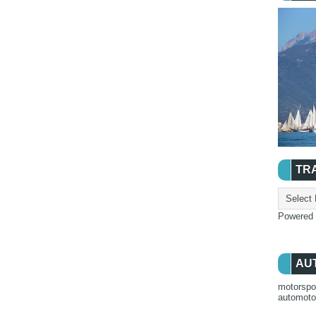
TR
Powered
AU
motorspo
automot