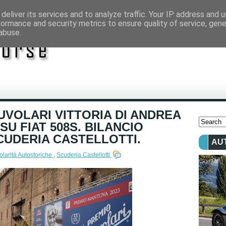
deliver its services and to analyze traffic. Your IP address and 
formance and security metrics to ensure quality of service, gen
abuse.
UVOLARI VITTORIA DI ANDREA
U FIAT 508S. BILANCIO
CUDERIA CASTELLOTTI.
AU
larità Autostoriche
,
Scuderia Castellotti