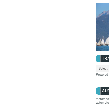
TR
Powered
AU
motorspo
automot