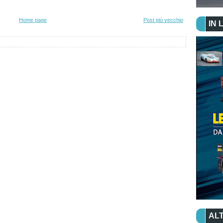
Home page
Post più vecchio
IN 
ALT