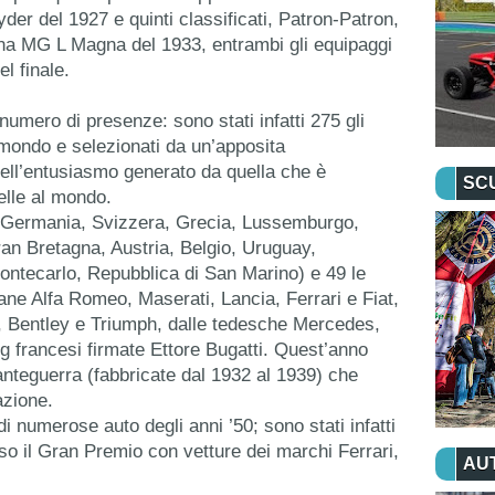
er del 1927 e quinti classificati, Patron-Patron, 
una MG L Magna del 1933, entrambi gli equipaggi 
l finale.
numero di presenze: sono stati infatti 275 gli 
 mondo e selezionati da un’apposita 
ll’entusiasmo generato da quella che è 
SC
elle al mondo. 
a, Germania, Svizzera, Grecia, Lussemburgo, 
ran Bretagna, Austria, Belgio, Uruguay, 
ntecarlo, Repubblica di San Marino) e 49 le 
iane Alfa Romeo, Maserati, Lancia, Ferrari e Fiat, 
n, Bentley e Triumph, dalle tedesche Mercedes, 
 francesi firmate Ettore Bugatti. Quest’anno 
anteguerra (fabbricate dal 1932 al 1939) che 
azione.
i numerose auto degli anni ’50; sono stati infatti 
so il Gran Premio con vetture dei marchi Ferrari, 
AU