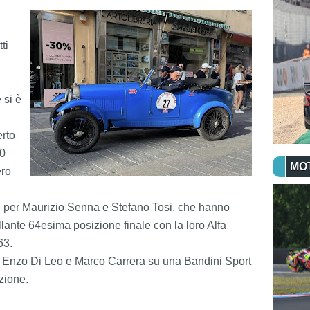
i 
 
si è 
rto 
0 
MO
ro 
e per Maurizio Senna e Stefano Tosi, che hanno 
rillante 64esima posizione finale con la loro Alfa 
63.
 Enzo Di Leo e Marco Carrera su una Bandini Sport 
zione.