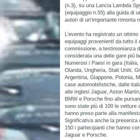
(n.3), su una Lancia Lambda Spyd
(equipaggio n.55) alla guida di 
autori di un’importante rimonta ne
L’evento ha registrato un ottimo 
equipaggi provenienti da tutto il
commissione, a testimonianza de
considerata una delle gare più b
Numerosi i Paesi in gara (Itali
Olanda, Ungheria, Stati Uniti, G
Argentina, Giappone, Polonia, Mo
case automobilistiche, dalle ital
alle inglesi Jaguar, Aston Marti
BMW e Porsche fino alle pursang
sono state più di 100 le vetture 
hanno preso parte alla manifest
Significativa anche la presenza d
150 i partecipanti che hanno cor
Jaguar e Porsche.