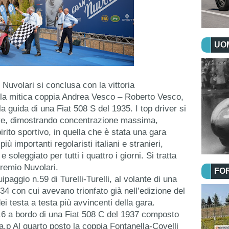
UOM
Nuvolari si conclusa con la vittoria 
lla mitica coppia Andrea Vesco – Roberto Vesco, 
la guida di una Fiat 508 S del 1935. I top driver si 
rove, dimostrando concentrazione massima, 
ito sportivo, in quella che è stata una gara 
ù importanti regolaristi italiani e stranieri, 
soleggiato per tutti i quattro i giorni. Si tratta 
Premio Nuvolari.
FO
aggio n.59 di Turelli-Turelli, al volante di una 
4 con cui avevano trionfato già nell’edizione del 
ei testa a testa più avvincenti della gara.
n.6 a bordo di una Fiat 508 C del 1937 composto 
p Al quarto posto la coppia Fontanella-Covelli 