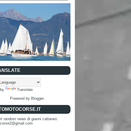
ANSLATE
 by
Translate
Powered by
Blogger
.
TOMOTOCORSE.IT
rt random news di gianni cattaneo
ocorse2@gmail.com