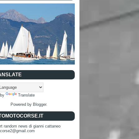
ANSLATE
 by
Translate
Powered by
Blogger
.
TOMOTOCORSE.IT
rt random news di gianni cattaneo
ocorse2@gmail.com