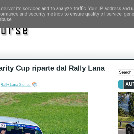
deliver its services and to analyze traffic. Your IP address and 
formance and security metrics to ensure quality of service, gen
abuse.
rity Cup riparte dal Rally Lana
AU
,
Rally Lana Storico