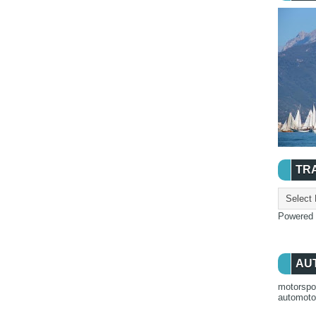
TR
Powered
AU
motorspo
automot