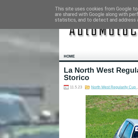
This site uses cookies from Google to 
are shared with Google along with per
statistics, and to detect and address 
HOME
La North West Regula
Storico
11.5.23
North West Regularity Cup