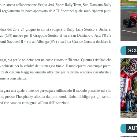
o in stretta collaborazione Veglio 4x4, Sport Rally Team, San Damiano Rally
al regolamento da poco approvato da ACI Sport nel quale sono riportati punti
 data del 23 e 24 giugno in cui si svolgerà il Rally Lana Storico a Biella; si
uzzo (CN) mentre per Il Grappolo Storico si va a San Damiano d’Asti l’8 e 9
onti Savonesi il 4 e 5 ad Albenga (SV) e sarà La Grande Corsa a decidere le
SC
aggi, sia per le scuderie con un costo fissato in 50 euro. Quattro i risultati che
ichieste per la validità del punteggio finale. Il montepremi contempla premi
 i tre di ciascun Raggruppamento oltre che per la prima scuderia classificata e
rne la consistenza.
a gara alla quale s’intende partecipare utilizzando il modulo presente nel sito
he, presso l’hospitality allestita dai promotori. Unico obbligo per gli iscritti,
ivi che saranno consegnati all’atto dell’iscrizione.
AU