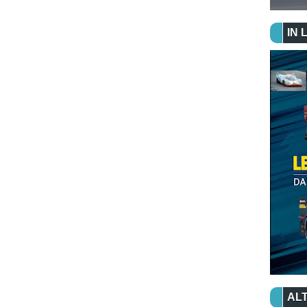
IN 
ALT