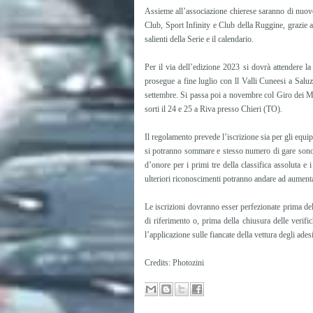
Assieme all’associazione chierese saranno di nuov
Club, Sport Infinity e Club della Ruggine, grazie 
salienti della Serie e il calendario.
Per il via dell’edizione 2023 si dovrà attendere la
prosegue a fine luglio con ll Valli Cuneesi a Sal
settembre. Si passa poi a novembre col Giro dei M
sorti il 24 e 25 a Riva presso Chieri (TO).
Il regolamento prevede l’iscrizione sia per gli equip
si potranno sommare e stesso numero di gare sono r
d’onore per i primi tre della classifica assoluta e
ulteriori riconoscimenti potranno andare ad aumenta
Le iscrizioni dovranno esser perfezionate prima dell
di riferimento o, prima della chiusura delle verific
l’applicazione sulle fiancate della vettura degli ades
Credits: Photozini