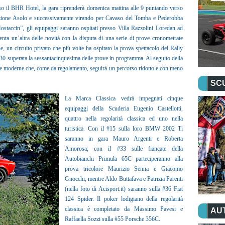
so il BHR Hotel, la gara riprenderà domenica mattina alle 9 puntando verso
rezione Asolo e successivamente virando per Cavaso del Tomba e Pederobba
Mostaccin”, gli equipaggi saranno ospitati presso Villa Razzolini Loredan ad
enta un’altra delle novità con la disputa di una serie di prove cronometrate
 un circuito privato che più volte ha ospitato la prova spettacolo del Rally
5.30 superata la sessantacinquesima delle prove in programma. Al seguito della
iche e moderne che, come da regolamento, seguirà un percorso ridotto e con meno
SC
La Marca Classica vedrà impegnati cinque
equipaggi della Scuderia Eugenio Castellotti,
quattro nella regolarità classica ed uno nella
turistica.
Con il #15 sulla loro BMW 2002 Ti
saranno in gara Mauro Argenti e Roberta
Amorosa; con il #33 sulle fiancate della
Autobianchi Primula 65C parteciperanno alla
prova tricolore Maurizio Senna e Giacomo
Gnocchi, mentre Aldo Buttafava e Patrizia Parenti
(nella foto di Acisport.it) saranno sulla #36 Fiat
124 Spider. Il poker lodigiano della regolarità
classica è completato da Massimo Pavesi e
AU
Raffaella Sozzi sulla #55 Porsche 356C.