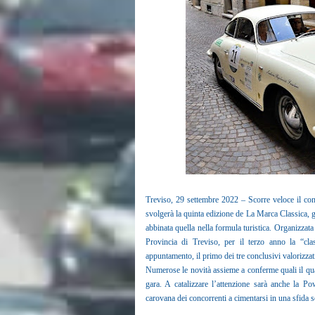
Treviso, 29 settembre 2022 – Scorre veloce il cont
svolgerà la quinta edizione de La Marca Classica, gar
abbinata quella nella formula turistica. Organizzat
Provincia di Treviso, per il terzo anno la “clas
appuntamento, il primo dei tre conclusivi valorizzati
Numerose le novità assieme a conferme quali il qua
gara. A catalizzare l’attenzione sarà anche la 
carovana dei concorrenti a cimentarsi in una sfida 