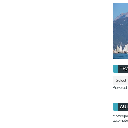
TR
Powered
AU
motorspo
automot