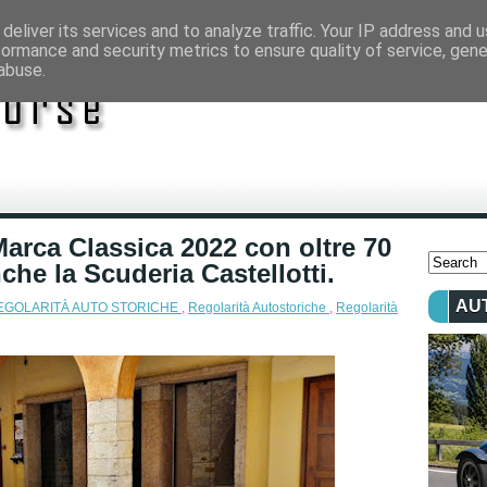
deliver its services and to analyze traffic. Your IP address and 
formance and security metrics to ensure quality of service, gen
abuse.
Marca Classica 2022 con oltre 70
che la Scuderia Castellotti.
AU
REGOLARITÀ AUTO STORICHE
,
Regolarità Autostoriche
,
Regolarità