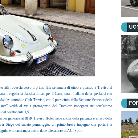
UOM
o alla rovescia verso il primo fine settimana di ottobre quando a Treviso si
a di regolarità classica titolata per il Campionato Italiano della specialità con
a dall’Automobile Club Treviso, con il patrocinio della Regione Veneto e della
FO
sica” vedrà al via i protagonisti del Tricolore impegnati nel terz’ultimo
 dal coefficiente 1,5.
rtier generale al BHR Treviso Hotel, sede anche della partenza e arrivo della
Power Stage del sabato pomeriggio: un primo breve impegno che porterà la
seguita e documentata anche dalle telecamere di ACI Sport.