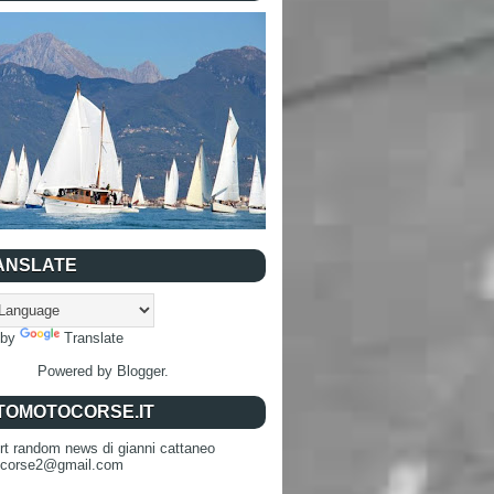
ANSLATE
 by
Translate
Powered by
Blogger
.
TOMOTOCORSE.IT
rt random news di gianni cattaneo
ocorse2@gmail.com