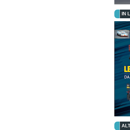
IN 
ALT