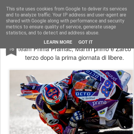
AutoMotoCorse.
Motorsport Random News 280912
This site uses cookies from Google to deliver its services
and to analyze traffic. Your IP address and user-agent are
shared with Google along with performance and security
metrics to ensure quality of service, generate usage
statistics, and to detect and address abuse.
MotoGP/ Aragon GP, inizio bomba per il
SEP
LEARN MORE
GOT IT
team Prima Pramac, Martin primo e Zarco
16
terzo dopo la prima giornata di libere.