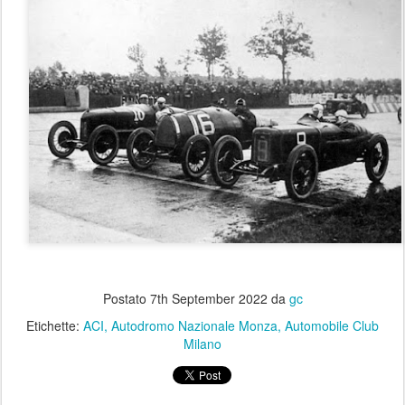
Postato
7th September 2022
da
gc
Etichette:
ACI
Autodromo Nazionale Monza
Automobile Club
Milano