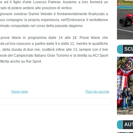
e ed il figlio d'arte Lorenzo Patrese. Assieme a loro formerà un
do di potere ambire alle posizioni di vertice.
l giovane svedese Daniel Vebster è fondamentalmente finalizzato a
suo compagno la propria esperienza, nell'Endurance il ventottenne
 primato conquistato nel corso della passata stagione.
prove libere in programma dalle 14 alle 18. Prove libere che
da un'ora ciascuno a partire dalle 9 e dalle 12, mentre le qualifiche
SC
della durata di due ore, scatterà infine alle 13, sempre con il live
ook del Campionato Italiano Gran Turismo e la diretta su ACI Sport
fferita anche su Rai Sport.
Home page
Post più vecchio
AU