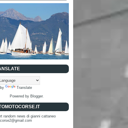
ANSLATE
 by
Translate
Powered by
Blogger
.
TOMOTOCORSE.IT
rt random news di gianni cattaneo
ocorse2@gmail.com