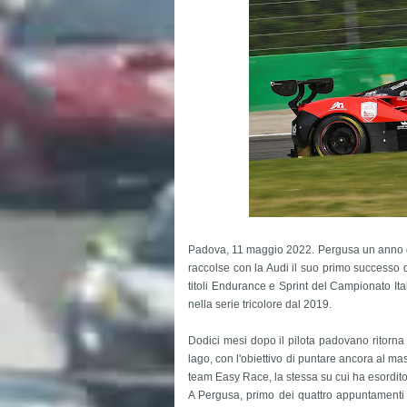
Padova, 11 maggio 2022. Pergusa un anno dop
raccolse con la Audi il suo primo successo 
titoli Endurance e Sprint del Campionato It
nella serie tricolore dal 2019.
Dodici mesi dopo il pilota padovano ritorna 
lago, con l'obiettivo di puntare ancora al ma
team Easy Race, la stessa su cui ha esordito 
A Pergusa, primo dei quattro appuntamenti d