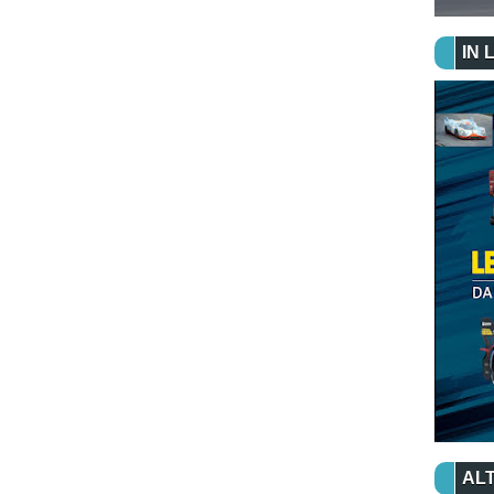
IN 
ALT