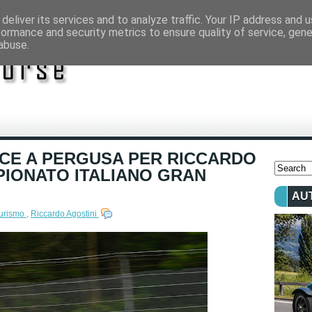
deliver its services and to analyze traffic. Your IP address and 
formance and security metrics to ensure quality of service, gen
abuse.
CE A PERGUSA PER RICCARDO
PIONATO ITALIANO GRAN
AU
Turismo
,
Riccardo Agostini