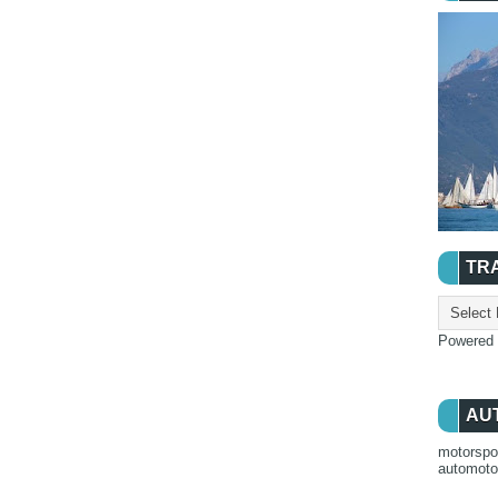
TR
Powered
AU
motorspo
automot