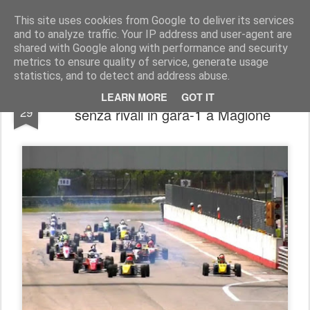
AutoMotoCorse.
Motorsport Random News 280912
This site uses cookies from Google to deliver its services
and to analyze traffic. Your IP address and user-agent are
shared with Google along with performance and security
metrics to ensure quality of service, generate usage
statistics, and to detect and address abuse.
Formula Class Junior / Marco Visconti
MAY
LEARN MORE
GOT IT
29
senza rivali in gara-1 a Magione