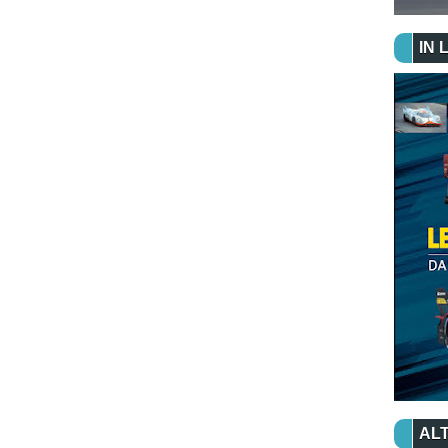
IN 
ALT