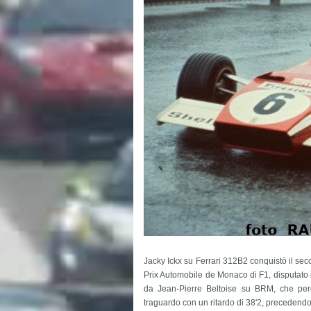
Jacky Ickx su Ferrari 312B2 conquistò il se
Prix Automobile de Monaco di F1, disputato i
da Jean-Pierre Beltoise su BRM, che perco
traguardo con un ritardo di 38'2, precedendo 