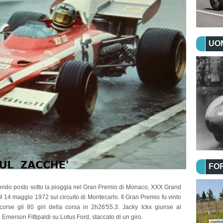
UOM
FO
condo posto sotto la pioggia nel Gran Premio di Monaco, XXX Grand
l 14 maggio 1972 sul circuito di Montecarlo. Il Gran Premio fu vinto
rse gli 80 giri della corsa in 2h26'55.3. Jacky Ickx giunse al
Emerson Fittipaldi su Lotus Ford, staccato di un giro.