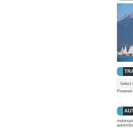
TR
Powered
AU
motorspo
automot