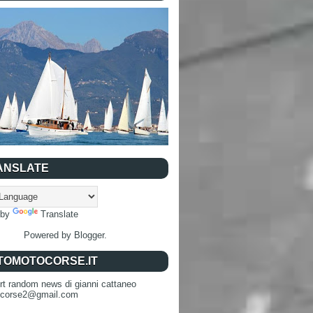
ANSLATE
 by
Translate
Powered by
Blogger
.
TOMOTOCORSE.IT
rt random news di gianni cattaneo
ocorse2@gmail.com