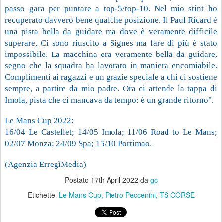
passo gara per puntare a top-5/top-10. Nel mio stint ho 
recuperato davvero bene qualche posizione. Il Paul Ricard è 
una pista bella da guidare ma dove è veramente difficile 
superare, Ci sono riuscito a Signes ma fare di più è stato 
impossibile. La macchina era veramente bella da guidare, 
segno che la squadra ha lavorato in maniera encomiabile. 
Complimenti ai ragazzi e un grazie speciale a chi ci sostiene 
sempre, a partire da mio padre. Ora ci attende la tappa di 
Imola, pista che ci mancava da tempo: è un grande ritorno".
Le Mans Cup 2022: 
16/04 Le Castellet; 14/05 Imola; 11/06 Road to Le Mans; 
02/07 Monza; 24/09 Spa; 15/10 Portimao.
(Agenzia ErregìMedia)
Postato
17th April 2022
da
gc
Etichette:
Le Mans Cup
Pietro Peccenini
TS CORSE