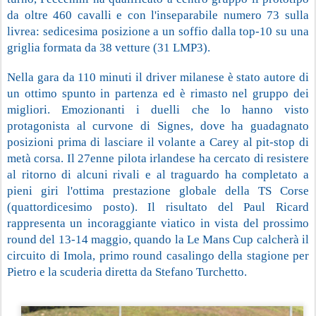
da oltre 460 cavalli e con l'inseparabile numero 73 sulla 
livrea: sedicesima posizione a un soffio dalla top-10 su una 
griglia formata da 38 vetture (31 LMP3).
Nella gara da 110 minuti il driver milanese è stato autore di 
un ottimo spunto in partenza ed è rimasto nel gruppo dei 
migliori. Emozionanti i duelli che lo hanno visto 
protagonista al curvone di Signes, dove ha guadagnato 
posizioni prima di lasciare il volante a Carey al pit-stop di 
metà corsa. Il 27enne pilota irlandese ha cercato di resistere 
al ritorno di alcuni rivali e al traguardo ha completato a 
pieni giri l'ottima prestazione globale della TS Corse 
(quattordicesimo posto). Il risultato del Paul Ricard 
rappresenta un incoraggiante viatico in vista del prossimo 
round del 13-14 maggio, quando la Le Mans Cup calcherà il 
circuito di Imola, primo round casalingo della stagione per 
Pietro e la scuderia diretta da Stefano Turchetto.