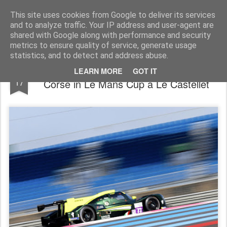
AutoMotoCorse.
Motorsport Random News 280912
This site uses cookies from Google to deliver its services
and to analyze traffic. Your IP address and user-agent are
shared with Google along with performance and security
metrics to ensure quality of service, generate usage
statistics, and to detect and address abuse.
Inizio positivo per Pietro Peccenini e TS
APR
LEARN MORE
GOT IT
17
Corse in Le Mans Cup a Le Castellet