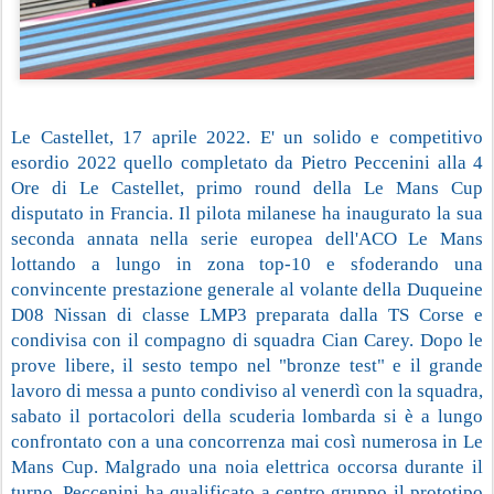
Le Castellet, 17 aprile 2022. E' un solido e competitivo 
esordio 2022 quello completato da Pietro Peccenini alla 4 
Ore di Le Castellet, primo round della Le Mans Cup 
disputato in Francia. Il pilota milanese ha inaugurato la sua 
seconda annata nella serie europea dell'ACO Le Mans 
lottando a lungo in zona top-10 e sfoderando una 
convincente prestazione generale al volante della Duqueine 
D08 Nissan di classe LMP3 preparata dalla TS Corse e 
condivisa con il compagno di squadra Cian Carey. Dopo le 
prove libere, il sesto tempo nel "bronze test" e il grande 
lavoro di messa a punto condiviso al venerdì con la squadra, 
sabato il portacolori della scuderia lombarda si è a lungo 
confrontato con a una concorrenza mai così numerosa in Le 
Mans Cup. Malgrado una noia elettrica occorsa durante il 
turno, Peccenini ha qualificato a centro gruppo il prototipo 