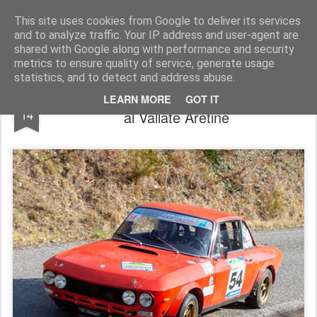
AutoMotoCorse.
Motorsport Random News 280912
This site uses cookies from Google to deliver its services
and to analyze traffic. Your IP address and user-agent are
shared with Google along with performance and security
metrics to ensure quality of service, generate usage
statistics, and to detect and address abuse.
Scuderia Due Torri: buon inizio di stagione
MAR
LEARN MORE
GOT IT
14
al Vallate Aretine