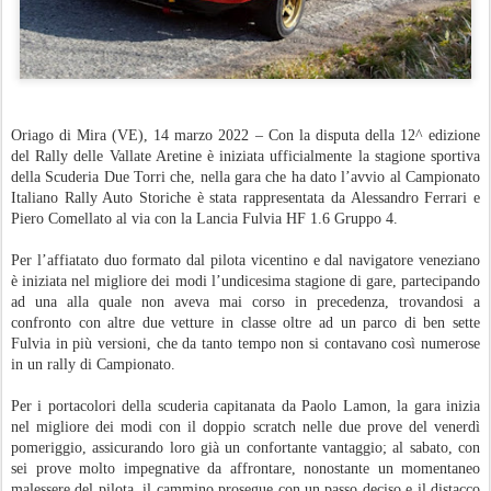
Oriago di Mira (VE), 14 marzo 2022 – Con la disputa della 12^ edizione
del Rally delle Vallate Aretine è iniziata ufficialmente la stagione sportiva
della Scuderia Due Torri che, nella gara che ha dato l’avvio al Campionato
Italiano Rally Auto Storiche è stata rappresentata da Alessandro Ferrari e
Piero Comellato al via con la Lancia Fulvia HF 1.6 Gruppo 4.
Per l’affiatato duo formato dal pilota vicentino e dal navigatore veneziano
è iniziata nel migliore dei modi l’undicesima stagione di gare, partecipando
ad una alla quale non aveva mai corso in precedenza, trovandosi a
confronto con altre due vetture in classe oltre ad un parco di ben sette
Fulvia in più versioni, che da tanto tempo non si contavano così numerose
in un rally di Campionato.
Per i portacolori della scuderia capitanata da Paolo Lamon, la gara inizia
nel migliore dei modi con il doppio scratch nelle due prove del venerdì
pomeriggio, assicurando loro già un confortante vantaggio; al sabato, con
sei prove molto impegnative da affrontare, nonostante un momentaneo
malessere del pilota, il cammino prosegue con un passo deciso e il distacco