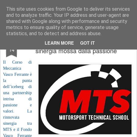
AutoMotoCorse.
Motorsport Random News 280912
This site uses cookies from Google to deliver its services
and to analyze traffic. Your IP address and user-agent are
shared with Google along with performance and security
metrics to ensure quality of service, generate usage
statistics, and to detect and address abuse.
MTS e il Fondo Vasco Ferrante: una
MAR
LEARN MORE
GOT IT
14
sinergia mossa dalla passione
Il Corso di
Meccanica
Vasco Ferrante è
la punta
dell’iceberg di
una partnership
intrisa di
passione e
valori. La
rinnovata
sinergia tra
MTS e il Fondo
Vasco Ferrante