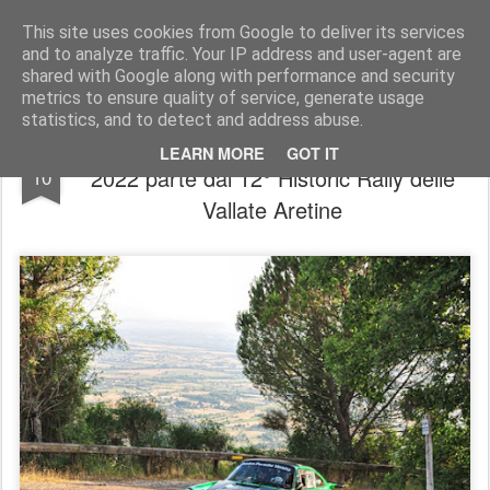
AutoMotoCorse.
Motorsport Random News 280912
This site uses cookies from Google to deliver its services
and to analyze traffic. Your IP address and user-agent are
shared with Google along with performance and security
metrics to ensure quality of service, generate usage
statistics, and to detect and address abuse.
Il Campionato Italiano Rally Auto Storiche
MAR
LEARN MORE
GOT IT
2022 parte dal 12° Historic Rally delle
10
Vallate Aretine