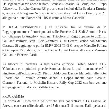
Da segnalare al via anche il noto lucchese Riccardo De Bellis, con Filippo
Alicervi su Porsche Carrera RS proprio con i colori della Scuderia Etruria,
e, ancora il bolognese Sergio Galletti, vincitore del Cross Country 2021,
alla guida di una Porsche 911 RS insieme a Mirco Gabrielli.
1° RAGGRUPPAMENTO | In Toscana, tra le vetture di 1°
Raggruppamento, riflettori puntati sulle Porsche 911 S di Antonio Parisi
con Giuseppe D’Angelo - terzo nel Tricolore di Raggruppamento 2021, di
Giuliano Palmieri, con Lucia Zambiasi e, di Cesare Bianco con Stefano
Casazza. Si aggiungono poi la BMW 2002 TI di Giuseppe Marcello Pollara
e Giuseppe Di Salvo e, le due Lancia Fulvia Coupé affidate a Massimo
Giuliani e Fabrizio Pardi.
Ai blocchi di partenza la tredicesima edizione Trofeo Abarth A112
Yokohama con quindici, piccole Autobianchi tra le quali non mancherà il
vincitore dell’edizione 2021 Pietro Baldo con Davide Marcolini alle note.
Riparte con il Vallate Aretine anche la Coppa indetta dalla Casa di
Clermont Ferrand, la Michelin Historic Rally Cup 2022 con ben ventuno
equipaggi iscritti al via al Vallate Aretine.
PROGRAMMA
La prima del Tricolore Auto Storiche sarà concentrata a Le Caselle, ad
Arezzo, con start ufficiale alle ore 15 di venerdì 11 marzo. Dalla pedana di