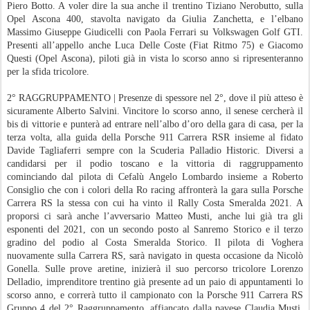
Piero Botto. A voler dire la sua anche il trentino Tiziano Nerobutto, sulla
Opel Ascona 400, stavolta navigato da Giulia Zanchetta, e l’elbano
Massimo Giuseppe Giudicelli con Paola Ferrari su Volkswagen Golf GTI.
Presenti all’appello anche Luca Delle Coste (Fiat Ritmo 75) e Giacomo
Questi (Opel Ascona), piloti già in vista lo scorso anno si ripresenteranno
per la sfida tricolore.
2° RAGGRUPPAMENTO | Presenze di spessore nel 2°, dove il più atteso è
sicuramente Alberto Salvini. Vincitore lo scorso anno, il senese cercherà il
bis di vittorie e punterà ad entrare nell’albo d’oro della gara di casa, per la
terza volta, alla guida della Porsche 911 Carrera RSR insieme al fidato
Davide Tagliaferri sempre con la Scuderia Palladio Historic. Diversi a
candidarsi per il podio toscano e la vittoria di raggruppamento
cominciando dal pilota di Cefalù Angelo Lombardo insieme a Roberto
Consiglio che con i colori della Ro racing affronterà la gara sulla Porsche
Carrera RS la stessa con cui ha vinto il Rally Costa Smeralda 2021. A
proporsi ci sarà anche l’avversario Matteo Musti, anche lui già tra gli
esponenti del 2021, con un secondo posto al Sanremo Storico e il terzo
gradino del podio al Costa Smeralda Storico. Il pilota di Voghera
nuovamente sulla Carrera RS, sarà navigato in questa occasione da Nicolò
Gonella. Sulle prove aretine, inizierà il suo percorso tricolore Lorenzo
Delladio, imprenditore trentino già presente ad un paio di appuntamenti lo
scorso anno, e correrà tutto il campionato con la Porsche 911 Carrera RS
Gruppo 4 del 2° Raggruppamento, affiancato dalla pavese Claudia Musti.