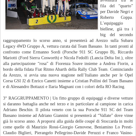
avventura tra le
fila del “quarto”
per Davide Negri e
Roberto Coppa.
L’equipaggio
biellese, già tra i
big del secondo
raggruppamento lo scorso anno, si presenterà ad Arezzo sulla Subaru
Legacy 4WD Gruppo A, vettura curata dal Team Bassano. In tanti pronti al
confronto come Ermanno Sordi (Porsche 911 SC Gruppo B), Riccardo
Mariotti (Ford Sierra Cosworth) e Nicola Fedolfi (Lancia Delta Int.), oltre
alla partecipazione “rosa” di Fiorenza Soave insieme a Andrea Fiorin, a
bordo della fidata Fiat Ritmo Abarth della Rally Club Team. Cominciando
da Arezzo, si avvia una nuova stagione nell’Italiano anche per le Opel
Corsa GSI J2 di Enrico Canetti insieme a Cristian Pollini del Team Bassano
e di Alessandro Bottazzi e Ilaria Magnani con i colori della RO Racing.
3° RAGGRUPPAMENTO | Un fitto gruppo di equipaggi e diverse vetture
si daranno battaglia anche nel terzo e in particolare al campione in carica
Adriano Beschin. Il pilota veneto con la sua Porsche 911 SC del Team
Bassano insieme ad Adriano Giannini si presenterà al “Vallate” dove vinse
già lo scorso anno. A proporsi alla guida delle coupé di Stoccarda in molti
come quelle di Maurizio Rossi-Giorgio Genovese, Beniamino Lo Presti-
Claudio Biglieri, Pierangelo Pellegrino-Davide Peruzzi e Franco Vasino-