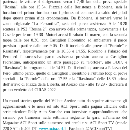
partenza, le vetture si dirigeranno verso i 7,48 km della prova speciale
“Rosina”, alle ore 15.54. Piazzale della Resistenza a Bibbiena, sarà la
location del primo riordino, con i primissimi commenti a caldo dei piloti
dopo questa prima sfida cronometrata. Da Bibbiena, si tornerà verso la
zona artigianale “La Ferrantina”, sede del parco assistenza. Alle 18.28
scatterà la PS2 “Rosina 2”, con arrivo della prima tappa, nuovamente a Le
Caselle per le ore 19.38. Motori accesi il sabato 12 marzo, con la seconda
tappa dalle ore 8.30, con Castiglion Fiorentino ad ambientare il parco
previsto a partire dalle ore 9.05. Da lì toccherà alle prove di “Portole” e
Rassinata”, rispettivamente per le 16.55 e 14.55. Riordino a Palazzo del
Pero ed il successivo parco assistenza previsto ancora a Castiglion
Fiorentino, anticiperanno un altro passaggio su “Portole”, alle 14.07, e
“Rassinata”, in programma alle 14.51. Da lì riordino, ancora a Palazzo del
Pero, ultimo parco, quello di Castiglion Fiorentino e l’ultimo loop di prove
speciali - la “Portole” delle ore 17.55 e la “Rassinata” delle 18.39 prima
dell’arrivo di Piazza della Libertà, ad Arezzo che - alle 19.29 - decreterà il
primo verdetto del CIRAS 2022.
Un round storico quello del Vallate Aretine tutto da seguire attraverso gli
aggiornamenti e le news sul sito ACI Sport, sulla pagina ufficiale della
serie tricolore Rally Auto Storiche con interviste e approfondimenti che
saranno poi trasmessi nella settimana seguente la gara, all’interno del
Magazine ACI Sport sulle numerose reti areali e su ACI Sport TV (canale
www.acisport.it
228 SAT, ch 402 DT,
, Facebook @ACISportTV).