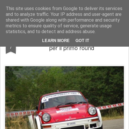
AutoMotoCorse.
Motorsport Random News 280912
This site uses cookies from Google to deliver its services
and to analyze traffic. Your IP address and user-agent are
shared with Google along with performance and security
metrics to ensure quality of service, generate usage
statistics, and to detect and address abuse.
Michelin Historic Rally Cup 2022 pronta
FEB
LEARN MORE
GOT IT
7
per il primo round