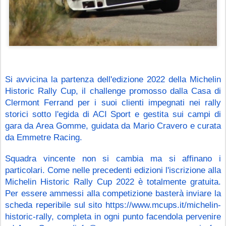
Si avvicina la partenza dell'edizione 2022 della Michelin 
Historic Rally Cup, il challenge promosso dalla Casa di 
Clermont Ferrand per i suoi clienti impegnati nei rally 
storici sotto l'egida di ACI Sport e gestita sui campi di 
gara da Area Gomme, guidata da Mario Cravero e curata 
da Emmetre Racing.
Squadra vincente non si cambia ma si affinano i 
particolari. Come nelle precedenti edizioni l'iscrizione alla 
Michelin Historic Rally Cup 2022 è totalmente gratuita. 
Per essere ammessi alla competizione basterà inviare la 
scheda reperibile sul sito https://www.mcups.it/michelin-
historic-rally, completa in ogni punto facendola pervenire 