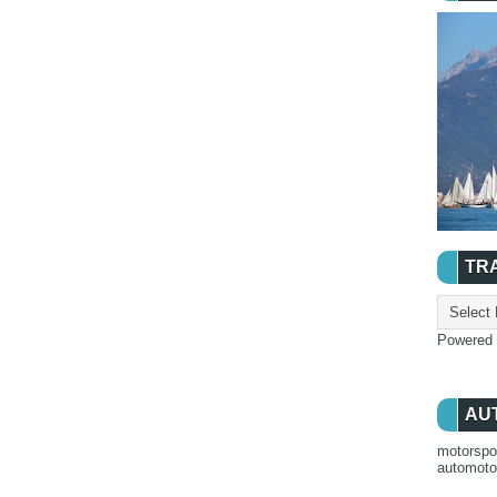
TR
Powered
AU
motorspo
automot