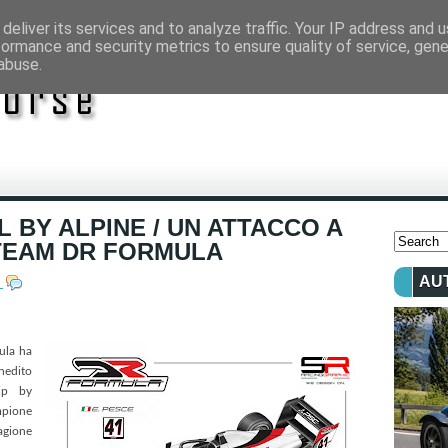
deliver its services and to analyze traffic. Your IP address and 
formance and security metrics to ensure quality of service, gen
abuse.
 BY ALPINE / UN ATTACCO A
 TEAM DR FORMULA
AU
e
ula ha
nedito
ip by
mpione
agione