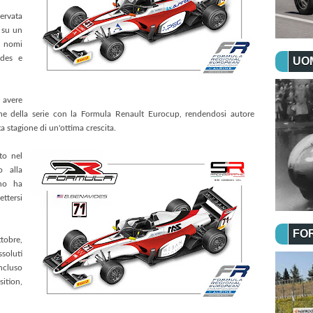
ervata
 su un
i nomi
ides e
UOM
d avere
ne della serie con la Formula Renault Eurocup, rendendosi autore
 stagione di un'ottima crescita.
to nel
o alla
ano ha
ettersi
FO
ttobre,
soluti
ncluso
sition,