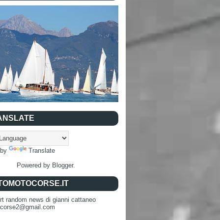
ANSLATE
 by
Translate
Powered by
Blogger
.
TOMOTOCORSE.IT
rt random news di gianni cattaneo
ocorse2@gmail.com