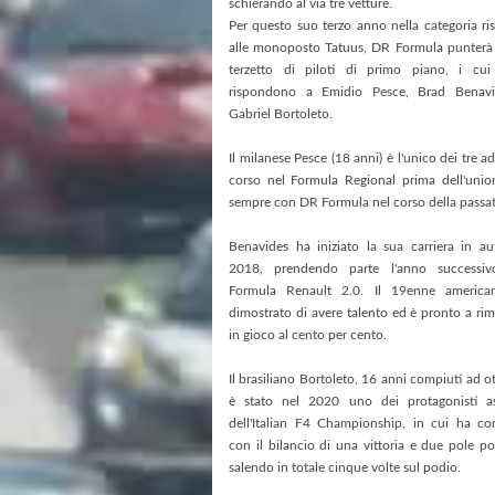
schierando al via tre vetture.
Per questo suo terzo anno nella categoria ris
alle monoposto Tatuus, DR Formula punterà
terzetto di piloti di primo piano, i cu
rispondono a Emidio Pesce, Brad Benav
Gabriel Bortoleto.
Il milanese Pesce (18 anni) è l'unico dei tre a
corso nel Formula Regional prima dell'unio
sempre con DR Formula nel corso della passata
Benavides ha iniziato la sua carriera in au
2018, prendendo parte l'anno successiv
Formula Renault 2.0. Il 19enne americ
dimostrato di avere talento ed è pronto a rim
in gioco al cento per cento.
Il brasiliano Bortoleto, 16 anni compiuti ad o
è stato nel 2020 uno dei protagonisti as
dell'Italian F4 Championship, in cui ha co
con il bilancio di una vittoria e due pole po
salendo in totale cinque volte sul podio.