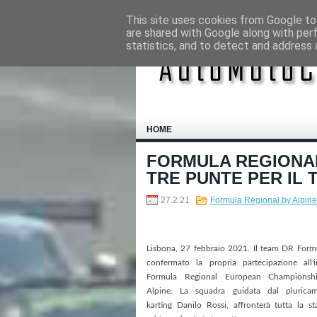
This site uses cookies from Google to 
are shared with Google along with per
statistics, and to detect and address 
HOME
FORMULA REGIONAL
TRE PUNTE PER IL
27.2.21
Formula Regional by Alpin
Lisbona, 27 febbraio 2021. Il team DR Form
confermato la propria partecipazione all'i
Formula Regional European Championsh
Alpine. La squadra guidata dal plurica
karting Danilo Rossi, affronterà tutta la st