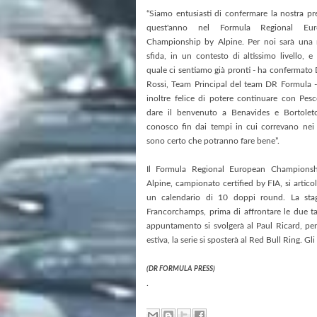
“Siamo entusiasti di confermare la nostra pr
quest'anno nel Formula Regional Eur
Championship by Alpine. Per noi sarà una
sfida, in un contesto di altissimo livello, e
quale ci sentiamo già pronti - ha confermato 
Rossi, Team Principal del team DR Formula 
inoltre felice di potere continuare con Pesc
dare il benvenuto a Benavides e Bortolet
conosco fin dai tempi in cui correvano nei 
sono certo che potranno fare bene”.
Il Formula Regional European Champions
Alpine, campionato certified by FIA, si artico
un calendario di 10 doppi round. La stag
Francorchamps, prima di affrontare le due t
appuntamento si svolgerà al Paul Ricard, pe
estiva, la serie si sposterà al Red Bull Ring. G
(DR FORMULA PRESS)
.