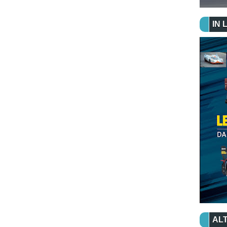
IN 
ALT