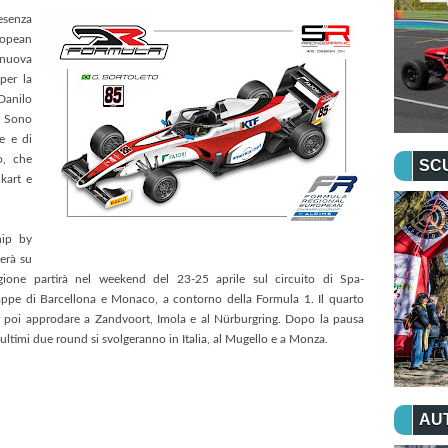
esenza
opean
 nuova
 per la
Danilo
- Sono
e e di
o, che
SC
kart e
hip by
lerà su
ione partirà nel weekend del 23-25 aprile sul circuito di Spa-
appe di Barcellona e Monaco, a contorno della Formula 1. Il quarto
r poi approdare a Zandvoort, Imola e al Nürburgring. Dopo la pausa
li ultimi due round si svolgeranno in Italia, al Mugello e a Monza.
AU