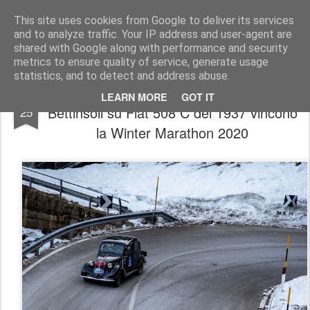
AutoMotoCorse.
Motorsport Random News 280912
This site uses cookies from Google to deliver its services
and to analyze traffic. Your IP address and user-agent are
shared with Google along with performance and security
metrics to ensure quality of service, generate usage
statistics, and to detect and address abuse.
Regolarità AutoStoriche/ Belometti-
JAN
LEARN MORE
GOT IT
Bettinsoli su Fiat 508 C del 1937 vincono
25
la Winter Marathon 2020