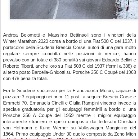
Andrea Belometti e Massimo Bettinsoli sono i vincitori della 
Winter Marathon 2020 corsa a bordo di una Fiat 508 C del 1937. I 
portacolori della Scuderia Brescia Corse, autori di una gara molto 
regolare sempre condotta nelle posizioni di vertice, hanno 
prevalso con un totale di 380 penalità sui giovani Edoardo Bellini e 
Roberto Tiberti, anche loro su Fiat 508 C del 1937 (fermi a 388) e 
al terzo posto Barcella-Ghidotti su Porsche 356 C Coupé del 1963 
con 478 penalità totali.
Fra le Scuderie successo per la Franciacorta Motori, capace di 
piazzare 3 equipaggi nei primi 11 posti; a seguire Brescia Corse e 
Emmebi 70. Emanuela Cinelli e Giulia Rampini vincono invece la 
speciale graduatoria per gli equipaggi femminili a bordo di una 
Porsche 356 A Coupé del 1959 mentre il miglior equipaggio 
interamente straniero è quello composto dai tedeschi Christian 
von Hofmann e Kuno Werner su Volkswagen Maggiolino del 
1964. Primo equipaggio Under 30 quello composto da Zeno Mion 