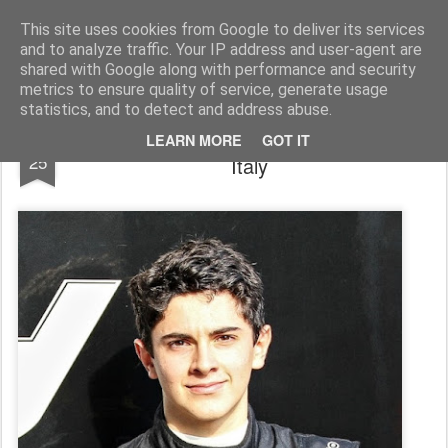
AutoMotoCorse.
Motorsport Random News 280912
This site uses cookies from Google to deliver its services
and to analyze traffic. Your IP address and user-agent are
shared with Google along with performance and security
metrics to ensure quality of service, generate usage
statistics, and to detect and address abuse.
AutoCorse/ Nannini rinnova con Wave
JAN
LEARN MORE
GOT IT
25
Italy