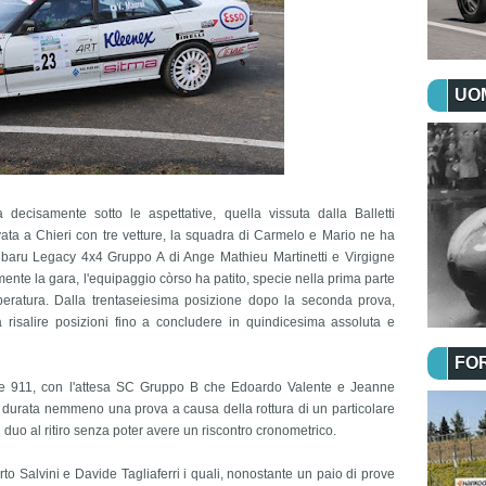
UOM
ecisamente sotto le aspettative, quella vissuta dalla Balletti
ivata a Chieri con tre vetture, la squadra di Carmelo e Mario ne ha
Subaru Legacy 4x4 Gruppo A di Ange Mathieu Martinetti e Virgigne
nte la gara, l'equipaggio còrso ha patito, specie nella prima parte
peratura. Dalla trentaseiesima posizione dopo la seconda prova,
 risalire posizioni fino a concludere in quindicesima assoluta e
FO
che 911, con l'attesa SC Gruppo B che Edoardo Valente e Jeanne
 durata nemmeno una prova a causa della rottura di un particolare
l duo al ritiro senza poter avere un riscontro cronometrico.
o Salvini e Davide Tagliaferri i quali, nonostante un paio di prove