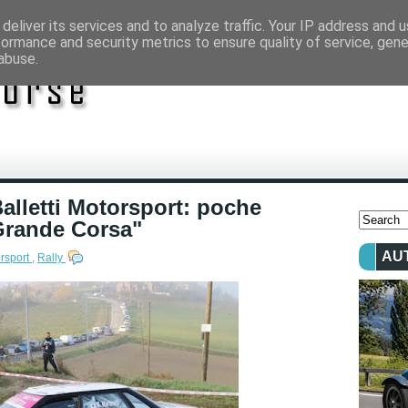
deliver its services and to analyze traffic. Your IP address and 
formance and security metrics to ensure quality of service, gen
abuse.
Balletti Motorsport: poche
Grande Corsa"
AU
orsport
,
Rally