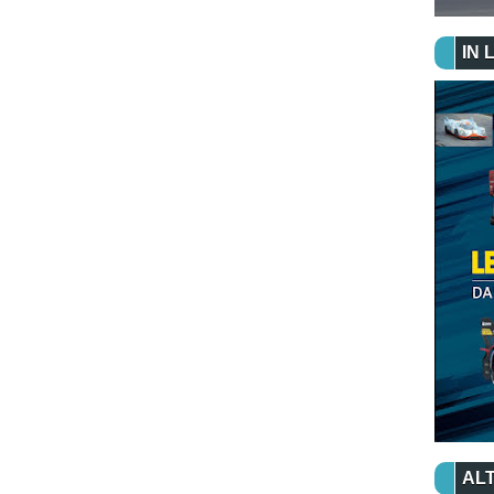
IN 
ALT