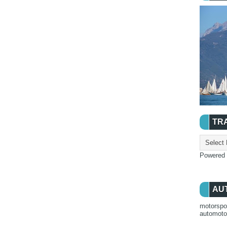
TR
Powered
AU
motorspo
automot