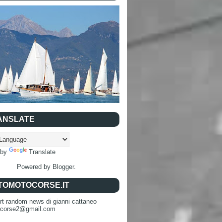
ANSLATE
 by
Translate
Powered by
Blogger
.
TOMOTOCORSE.IT
rt random news di gianni cattaneo
ocorse2@gmail.com