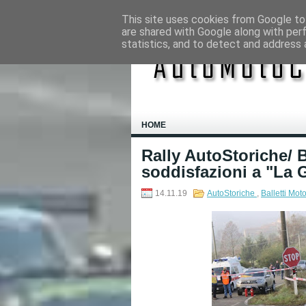
This site uses cookies from Google to 
are shared with Google along with per
statistics, and to detect and address 
HOME
Rally AutoStoriche/ 
soddisfazioni a "La 
14.11.19
AutoStoriche
,
Balletti Mot