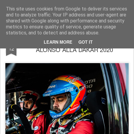
AutoMotoCorse.
Motorsport Random News 280912
This site uses cookies from Google to deliver its services
and to analyze traffic. Your IP address and user-agent are
shared with Google along with performance and security
metrics to ensure quality of service, generate usage
statistics, and to detect and address abuse.
CETILAR RACING CON FERNANDO
NOV
LEARN MORE
GOT IT
12
ALONSO ALLA DAKAR 2020