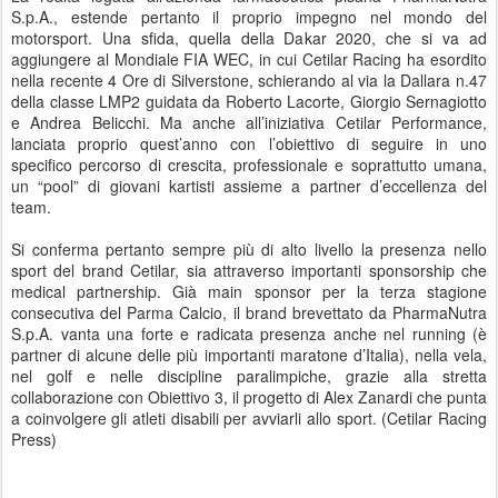
S.p.A., estende pertanto il proprio impegno nel mondo del
motorsport. Una sfida, quella della Dakar 2020, che si va ad
aggiungere al Mondiale FIA WEC, in cui Cetilar Racing ha esordito
nella recente 4 Ore di Silverstone, schierando al via la Dallara n.47
della classe LMP2 guidata da Roberto Lacorte, Giorgio Sernagiotto
e Andrea Belicchi. Ma anche all’iniziativa Cetilar Performance,
lanciata proprio quest’anno con l’obiettivo di seguire in uno
specifico percorso di crescita, professionale e soprattutto umana,
un “pool” di giovani kartisti assieme a partner d’eccellenza del
team.
Si conferma pertanto sempre più di alto livello la presenza nello
sport del brand Cetilar, sia attraverso importanti sponsorship che
medical partnership. Già main sponsor per la terza stagione
consecutiva del Parma Calcio, il brand brevettato da PharmaNutra
S.p.A. vanta una forte e radicata presenza anche nel running (è
partner di alcune delle più importanti maratone d’Italia), nella vela,
nel golf e nelle discipline paralimpiche, grazie alla stretta
collaborazione con Obiettivo 3, il progetto di Alex Zanardi che punta
a coinvolgere gli atleti disabili per avviarli allo sport. (Cetilar Racing
Press)