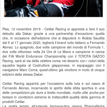
Pisa, 12 novembre 2019 - Cetilar Racing si appresta a fare il suo
debutto alla Dakar, grazie a una partnership d'eccezione: quella
che, in occasione dell'edizione che si disputerà in Arabia Saudita
dal 5 al 17 gennaio 2020, legherà il brand tutto italiano a Fernando
Alonso. Lo spagnolo, due volte campione del mondo di Formula 1,
due volte vittorioso nella 24 Ore di Le Mans e campione in carica
del FIA World Endurance Championship con il TOYOTA GAZOO
Racing, sarà al via della celebre corsa nel deserto con i colori della
squadra legata al Costruttore giapponese, in equipaggio con il
navigatore Marc Coma, quest'ultimo già vincitore in moto di cinque
edizioni della stessa Dakar.
Cetilar Racing apparirà per l'occasione sulla tuta e sul casco di
Fernando Alonso, incarnando lo spirito della sfida sportiva in una
delle competizioni più dure a livello mondiale, molto utile anche per
testare in condizioni estreme le indiscutibili qualità della gamma di
prodotti Cetilar.
La realtà legata all'azienda farmaceutica pisana PharmaNutra