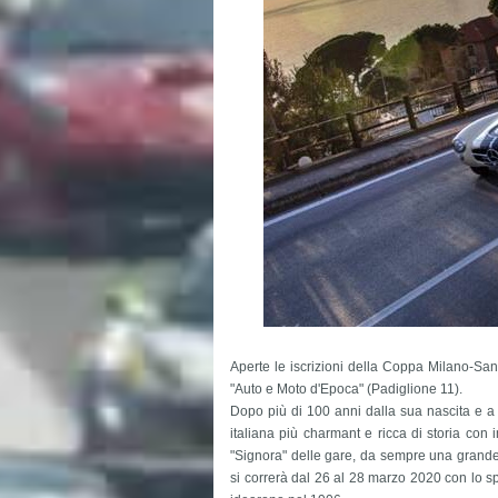
Aperte le iscrizioni della Coppa Milano-San
"Auto e Moto d'Epoca" (Padiglione 11).
Dopo più di 100 anni dalla sua nascita e a 
italiana più charmant e ricca di storia con
"Signora" delle gare, da sempre una grande at
si correrà dal 26 al 28 marzo 2020 con lo sp