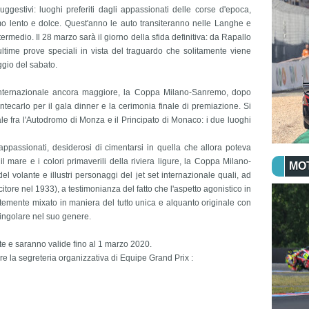
uggestivi: luoghi preferiti dagli appassionati delle corse d'epoca,
smo lento e dolce. Quest'anno le auto transiteranno nelle Langhe e
ermedio. Il 28 marzo sarà il giorno della sfida definitiva: da Rapallo
ltime prove speciali in vista del traguardo che solitamente viene
ggio del sabato.
 internazionale ancora maggiore, la Coppa Milano-Sanremo, dopo
Montecarlo per il gala dinner e la cerimonia finale di premiazione. Si
ale fra l'Autodromo di Monza e il Principato di Monaco: i due luoghi
ppassionati, desiderosi di cimentarsi in quella che allora poteva
l mare e i colori primaverili della riviera ligure, la Coppa Milano-
MO
 volante e illustri personaggi del jet set internazionale quali, ad
itore nel 1933), a testimonianza del fatto che l'aspetto agonistico in
emente mixato in maniera del tutto unica e alquanto originale con
singolare nel suo genere.
te e saranno valide fino al 1 marzo 2020.
are la segreteria organizzativa di Equipe Grand Prix :