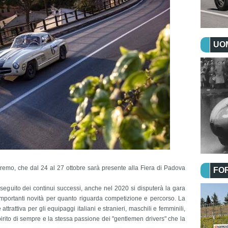
UOM
remo, che dal 24 al 27 ottobre sarà presente alla Fiera di Padova
FO
seguito dei continui successi, anche nel 2020 si disputerà la gara
 importanti novità per quanto riguarda competizione e percorso. La
trattiva per gli equipaggi italiani e stranieri, maschili e femminili,
irito di sempre e la stessa passione dei "gentlemen drivers" che la