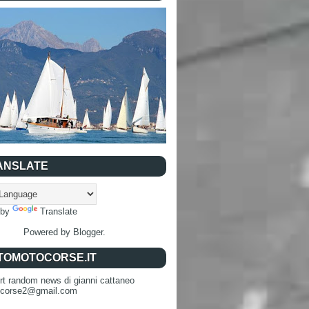
ANSLATE
 by
Translate
Powered by
Blogger
.
TOMOTOCORSE.IT
rt random news di gianni cattaneo
ocorse2@gmail.com