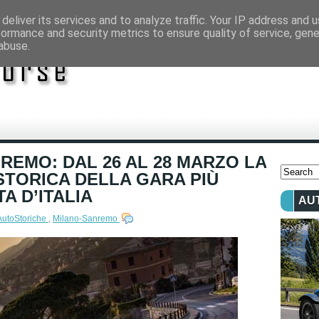
deliver its services and to analyze traffic. Your IP address and 
formance and security metrics to ensure quality of service, gen
abuse.
REMO: DAL 26 AL 28 MARZO LA
STORICA DELLA GARA PIÙ
A D’ITALIA
AU
AutoStoriche
,
Milano-Sanremo