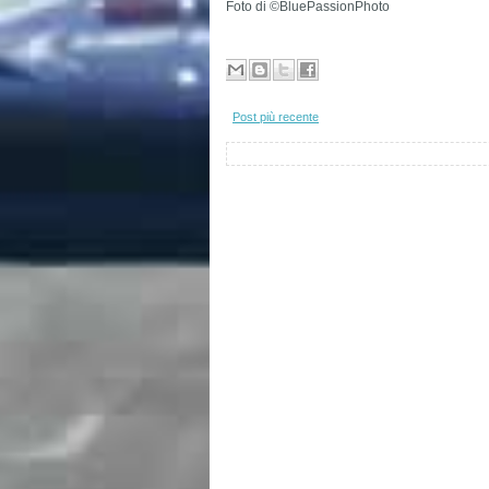
Foto di ©BluePassionPhoto
Post più recente