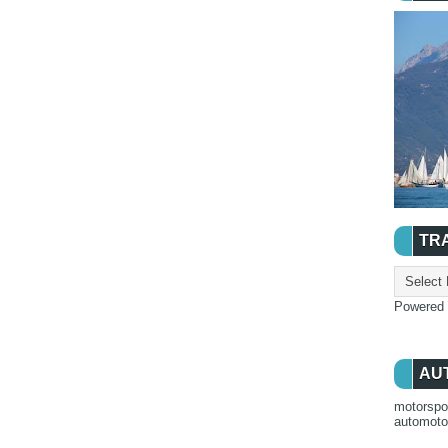
TR
Powered
AU
motorspo
automot