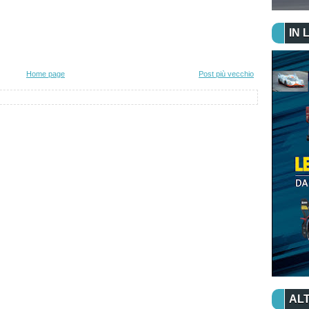
IN 
Home page
Post più vecchio
ALT