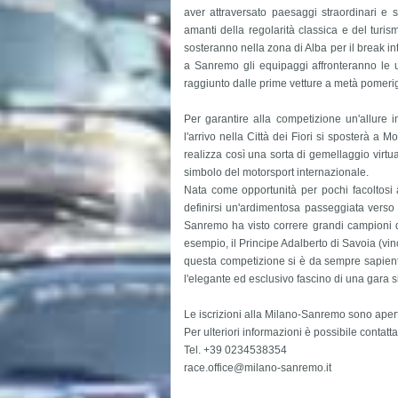
aver attraversato paesaggi straordinari e s
amanti della regolarità classica e del turi
sosteranno nella zona di Alba per il break int
a Sanremo gli equipaggi affronteranno le u
raggiunto dalle prime vetture a metà pomeri
Per garantire alla competizione un'allure
l'arrivo nella Città dei Fiori si sposterà a 
realizza così una sorta di gemellaggio virtu
simbolo del motorsport internazionale.
Nata come opportunità per pochi facoltosi a
definirsi un'ardimentosa passeggiata verso i
Sanremo ha visto correre grandi campioni del
esempio, il Principe Adalberto di Savoia (vinc
questa competizione si è da sempre sapient
l'elegante ed esclusivo fascino di una gara 
Le iscrizioni alla Milano-Sanremo sono aper
Per ulteriori informazioni è possibile contatt
Tel. +39 0234538354
race.office@milano-sanremo.it