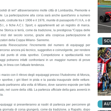
"bolidi di ieri" attraverseranno molte città di Lombardia, Piemonte e
ile. La partecipazione alla corsa sarà anche quest'anno a numero
 costruite tra il 1906 e il 1976, munite di passaporto F.I.V.A, o di
S.I., o fiche A.C.I. Sport, o appartenenti ad un registro di marca.
e Storica si terrà, come da tradizione, la prestigiosa "Coppa delle
inizi del secolo scorso, grazie alla cospicua partecipazione di
nizzatori della Coppa Milano- Sanremo.
SC
esta Rievocazione: l'incremento del numero di equipaggi per
 percorso ancora più tecnico, suggestivo e coinvolgente, per rendere
e dal punto di vista sportivo. Competizione e spettacolarità non
gi potranno infatti confrontarsi in un maggior numero di prove
ta, in linea con l'attuale tendenza.
6 marzo con il ritrovo degli equipaggi presso l'Autodromo di Monza,
sportive, i giri liberi in pista e la parata inaugurale delle vetture.
uto partiranno alla volta di Milano, dove saranno esposte per tutto
to, nel cuore della città. La partenza ufficiale della gara avverrà in
ia.
AU
equipaggi si presenteranno ai nastri di partenza per percorrere gli
ima giornata di corsa giungerà, come da tradizione, a Rapallo, dopo