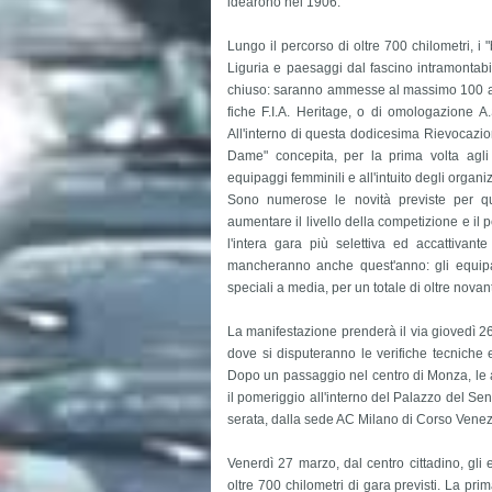
idearono nel 1906.
Lungo il percorso di oltre 700 chilometri, i 
Liguria e paesaggi dal fascino intramontab
chiuso: saranno ammesse al massimo 100 auto,
fiche F.I.A. Heritage, o di omologazione A.
All'interno di questa dodicesima Rievocazion
Dame" concepita, per la prima volta agli 
equipaggi femminili e all'intuito degli orga
Sono numerose le novità previste per qu
aumentare il livello della competizione e il
l'intera gara più selettiva ed accattivant
mancheranno anche quest'anno: gli equipag
speciali a media, per un totale di oltre novan
La manifestazione prenderà il via giovedì 2
dove si disputeranno le verifiche tecniche e 
Dopo un passaggio nel centro di Monza, le a
il pomeriggio all'interno del Palazzo del Sena
serata, dalla sede AC Milano di Corso Venez
Venerdì 27 marzo, dal centro cittadino, gli 
oltre 700 chilometri di gara previsti. La pr