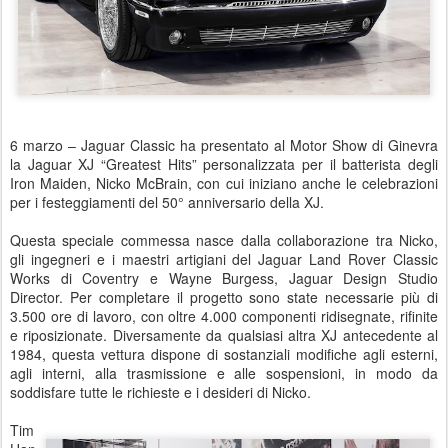
6 marzo – Jaguar Classic ha presentato al Motor Show di Ginevra
la Jaguar XJ “Greatest Hits” personalizzata per il batterista degli
Iron Maiden, Nicko McBrain, con cui iniziano anche le celebrazioni
per i festeggiamenti del 50° anniversario della XJ.
Questa speciale commessa nasce dalla collaborazione tra Nicko,
gli ingegneri e i maestri artigiani del Jaguar Land Rover Classic
Works di Coventry e Wayne Burgess, Jaguar Design Studio
Director. Per completare il progetto sono state necessarie più di
3.500 ore di lavoro, con oltre 4.000 componenti ridisegnate, rifinite
e riposizionate. Diversamente da qualsiasi altra XJ antecedente al
1984, questa vettura dispone di sostanziali modifiche agli esterni,
agli interni, alla trasmissione e alle sospensioni, in modo da
soddisfare tutte le richieste e i desideri di Nicko.
Tim