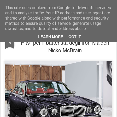
AutoMotoCorse.
Motorsport Random News 280912
This site uses cookies from Google to deliver its services
and to analyze traffic. Your IP address and user-agent are
shared with Google along with performance and security
metrics to ensure quality of service, generate usage
statistics, and to detect and address abuse.
Jaguar crea una esclusiva XJ “Greatest
MAR
LEARN MORE
GOT IT
Hits” per il batterista degli Iron Maiden
6
Nicko McBrain