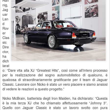
Han
nig,
Jag
uar
Lan
d
Rov
er
Clas
sic
Dire
ctor,
ha
dich
iarat
o: “Dare vita alla XJ “Greatest Hits”, così come all’intero processo
per la realizzazione del sogno automobilistico di qualcuno, è
qualcosa di straordinariamente gratificante per il team di Jaguar
Classic. Lavorare con Nicko è stato un vero piacere e siamo ansiosi
di vedere le reazioni a questo progetto.”
Nicko McBrain, batterista degli Iron Maiden, ha dichiarato: “Questa
è la mia terza XJ che ho chiamato affettuosamente “Johnny 3”.
Quello con Jaguar Classic è stato un lavoro svolto con pura